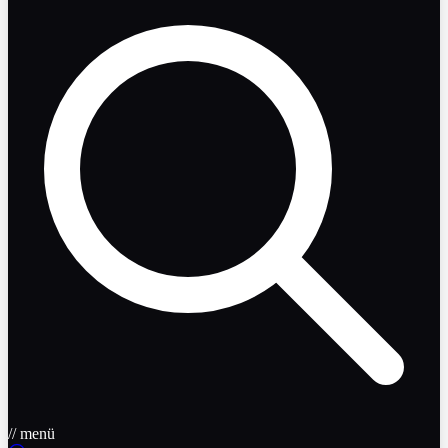
// menü