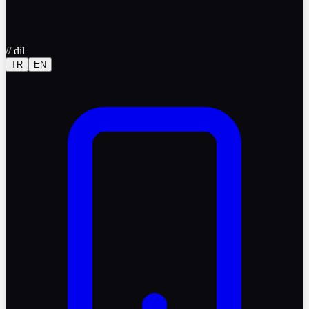
//
dil
TR
EN