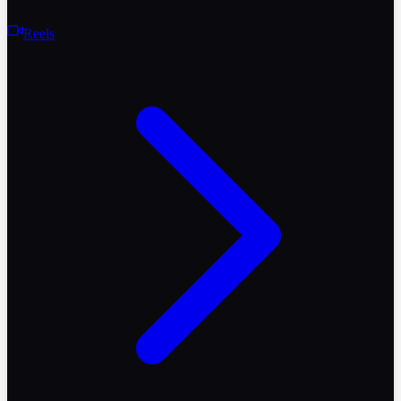
Reels