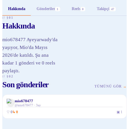
Hakkında
Gönderiler
Reels
Takipçi
1
0
47
// §01
Hakkında
mio678477 Ayeyarwady'da
yaşıyor, Mio'da Mayıs
2026'de katıldı. Şu ana
kadar 1 gönderi ve 0 reels
paylaştı.
// §02
Son gönderiler
TÜMÜNÜ GÖR
→
mio678477
@
mio678477
·
3ay
♡
0
↳
0
▣
1