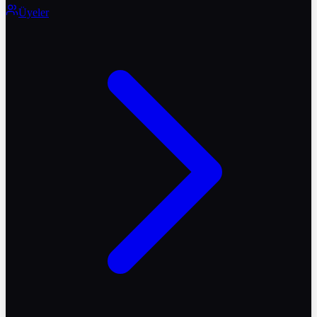
Üyeler