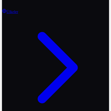
Ülkeler