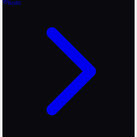
Keşfet