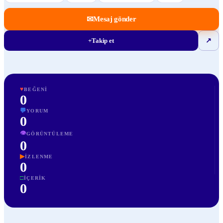
✉
Mesaj gönder
+
Takip et
↗
♥
BEĞENI
0
💬
YORUM
0
👁
GÖRÜNTÜLEME
0
▶
İZLENME
0
□
İÇERIK
0