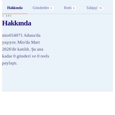
Hakkında
Gönderiler
Reels
Takipçi
0
0
70
// §01
Hakkında
mio654071 Adana'da
yaşıyor, Mio'da Mart
2026'de katıldı. Şu ana
kadar 0 gönderi ve 0 reels
paylaştı.