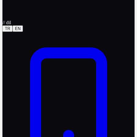
//
dil
TR
EN