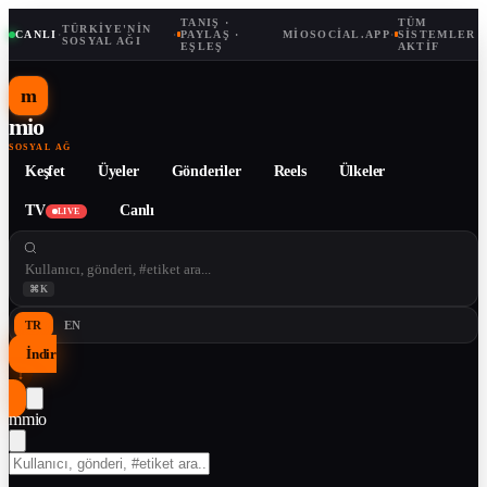
TANIŞ ·
TÜM
TÜRKIYE'NIN
CANLI
·
·
PAYLAŞ ·
MIOSOCIAL.APP
·
SISTEMLER
SOSYAL AĞI
EŞLEŞ
AKTIF
m
mio
SOSYAL AĞ
Keşfet
Üyeler
Gönderiler
Reels
Ülkeler
TV
Canlı
LIVE
⌘K
TR
EN
İndir
↓
m
mio