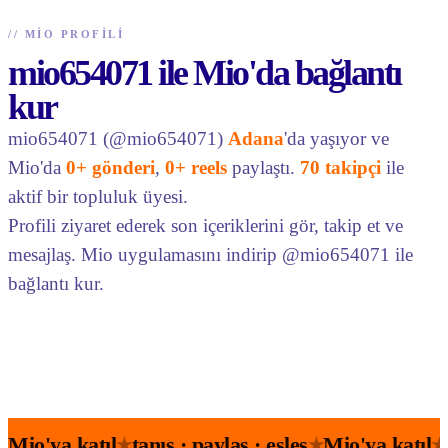
//
MIO PROFILI
mio654071 ile Mio'da bağlantı
kur
mio654071 (@mio654071)
Adana
'da yaşıyor ve
Mio'da
0+ gönderi
,
0+ reels
paylaştı.
70 takipçi
ile
aktif bir topluluk üyesi.
Profili ziyaret ederek son içeriklerini gör, takip et ve
mesajlaş. Mio uygulamasını indirip @mio654071 ile
bağlantı kur.
Mio'ya katıl
tanış · paylaş · eşleş
Mio'ya katıl
★
★
★