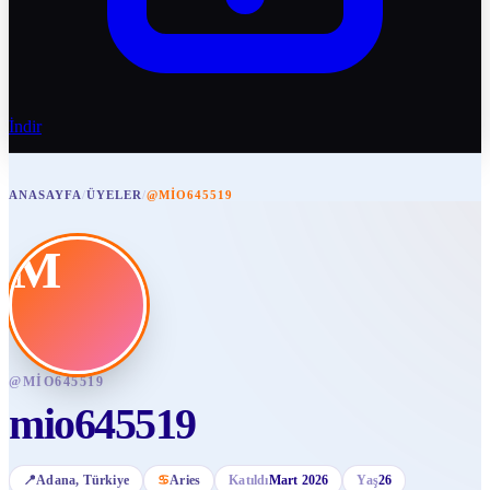
İndir
ANASAYFA
/
ÜYELER
/
@MIO645519
M
@
MIO645519
mio645519
📍
Adana
, Türkiye
♋
Aries
Katıldı
Mart 2026
Yaş
26