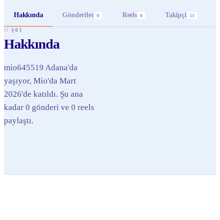
Hakkında
Gönderiler
Reels
Takipçi
0
0
53
// §01
Hakkında
mio645519 Adana'da
yaşıyor, Mio'da Mart
2026'de katıldı. Şu ana
kadar 0 gönderi ve 0 reels
paylaştı.