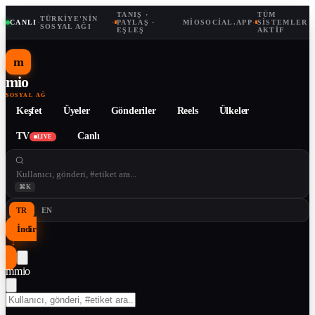
TANIŞ ·
TÜM
TÜRKIYE'NIN
CANLI
·
·
PAYLAŞ ·
MIOSOCIAL.APP
·
SISTEMLER
SOSYAL AĞI
EŞLEŞ
AKTIF
m
mio
SOSYAL AĞ
Keşfet
Üyeler
Gönderiler
Reels
Ülkeler
TV
Canlı
LIVE
⌘K
TR
EN
İndir
↓
m
mio