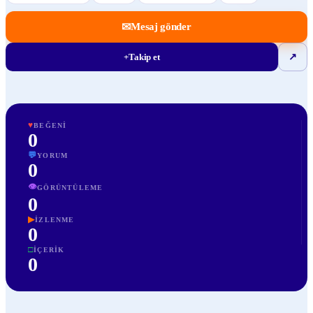
✉
Mesaj gönder
+
Takip et
↗
♥
BEĞENI
0
💬
YORUM
0
👁
GÖRÜNTÜLEME
0
▶
İZLENME
0
□
İÇERIK
0