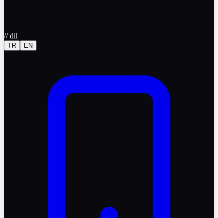
//
dil
TR
EN