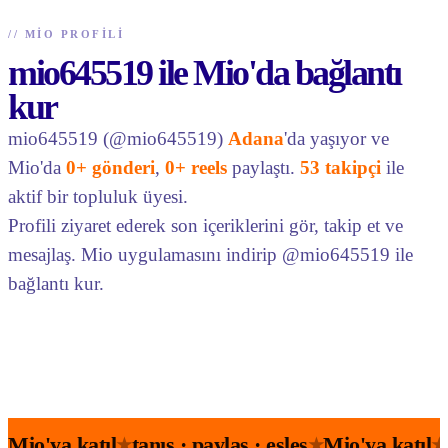
//
MIO PROFILI
mio645519 ile Mio'da bağlantı
kur
mio645519 (@mio645519)
Adana
'da yaşıyor ve
Mio'da
0+ gönderi
,
0+ reels
paylaştı.
53 takipçi
ile
aktif bir topluluk üyesi.
Profili ziyaret ederek son içeriklerini gör, takip et ve
mesajlaş. Mio uygulamasını indirip @mio645519 ile
bağlantı kur.
Mio'ya katıl
tanış · paylaş · eşleş
Mio'ya katıl
★
★
★