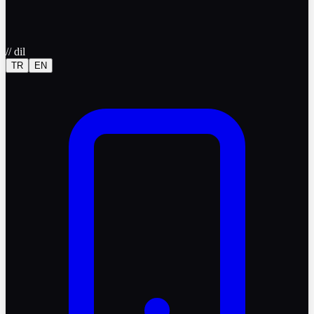
//
dil
TR
EN