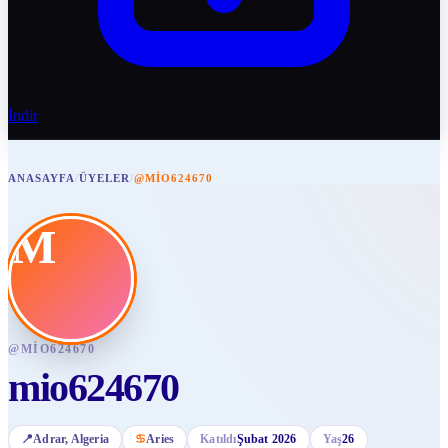
İndir
ANASAYFA
/
ÜYELER
/
@MIO624670
M
@
MIO624670
mio624670
📍
Adrar
, Algeria
♋
Aries
Katıldı
Şubat 2026
Yaş
26