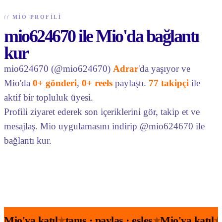
//
MIO PROFILI
mio624670 ile Mio'da bağlantı
kur
mio624670 (@mio624670)
Adrar
'da yaşıyor ve
Mio'da
0+ gönderi
,
0+ reels
paylaştı.
77 takipçi
ile
aktif bir topluluk üyesi.
Profili ziyaret ederek son içeriklerini gör, takip et ve
mesajlaş. Mio uygulamasını indirip @mio624670 ile
bağlantı kur.
Mio'ya katıl
tanış · paylaş · eşleş
Mio'ya katıl
★
★
★