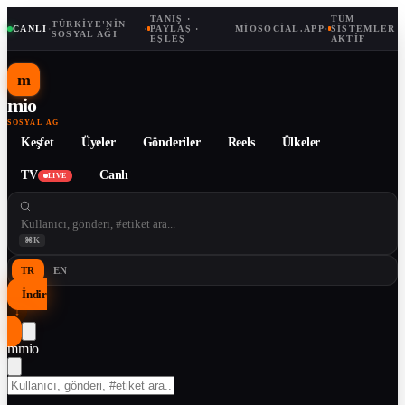
TANIŞ ·
TÜM
TÜRKIYE'NIN
CANLI
·
·
PAYLAŞ ·
MIOSOCIAL.APP
·
SISTEMLER
SOSYAL AĞI
EŞLEŞ
AKTIF
m
mio
SOSYAL AĞ
Keşfet
Üyeler
Gönderiler
Reels
Ülkeler
TV
Canlı
LIVE
⌘K
TR
EN
İndir
↓
m
mio