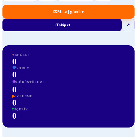
✉
Mesaj gönder
+
Takip et
↗
♥
BEĞENI
0
💬
YORUM
0
👁
GÖRÜNTÜLEME
0
▶
İZLENME
0
□
İÇERIK
0