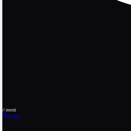
// menü
Keşfet