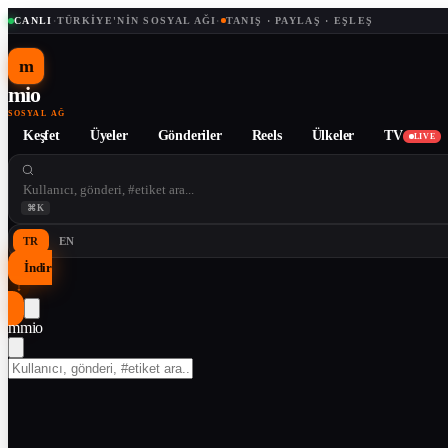
CANLI
·
TÜRKIYE'NIN SOSYAL AĞI
·
TANIŞ · PAYLAŞ · EŞLEŞ
m
mio
SOSYAL AĞ
Keşfet
Üyeler
Gönderiler
Reels
Ülkeler
TV
LIVE
⌘K
TR
EN
İndir
↓
m
mio