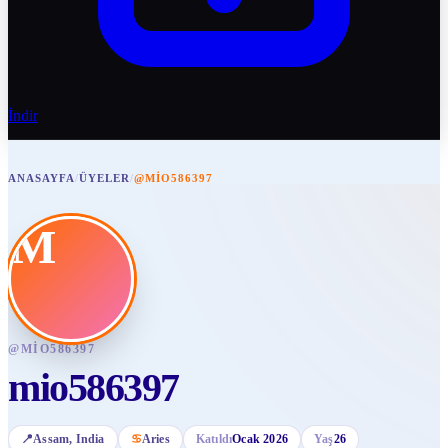
İndir
ANASAYFA
/
ÜYELER
/
@MIO586397
M
@
MIO586397
mio586397
📍
Assam
, India
♋
Aries
Katıldı
Ocak 2026
Yaş
26