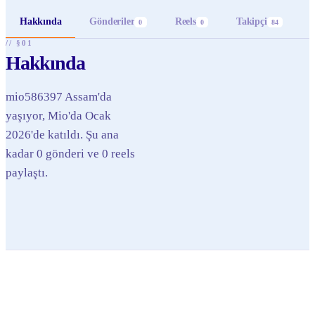
Hakkında
Gönderiler
Reels
Takipçi
0
0
84
// §01
Hakkında
mio586397 Assam'da
yaşıyor, Mio'da Ocak
2026'de katıldı. Şu ana
kadar 0 gönderi ve 0 reels
paylaştı.