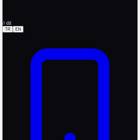
//
dil
TR
EN