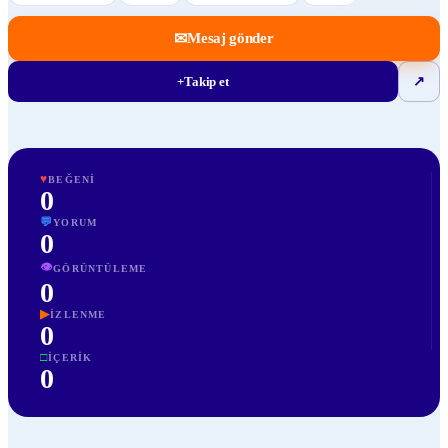
✉
Mesaj gönder
+
Takip et
↗
♥
BEĞENI
0
💬
YORUM
0
👁
GÖRÜNTÜLEME
0
▶
İZLENME
0
□
İÇERIK
0