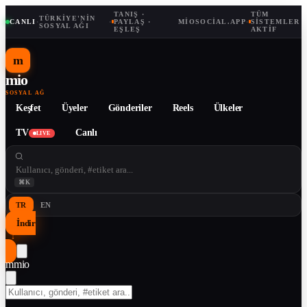
TANIŞ ·
TÜM
TÜRKIYE'NIN
CANLI
·
·
PAYLAŞ ·
MIOSOCIAL.APP
·
SISTEMLER
SOSYAL AĞI
EŞLEŞ
AKTIF
m
mio
SOSYAL AĞ
Keşfet
Üyeler
Gönderiler
Reels
Ülkeler
TV
Canlı
LIVE
⌘K
TR
EN
İndir
↓
m
mio