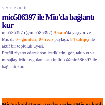
//
MIO PROFILI
mio586397 ile Mio'da bağlantı
kur
mio586397 (@mio586397)
Assam
'da yaşıyor ve
Mio'da
0+ gönderi
,
0+ reels
paylaştı.
84 takipçi
ile
aktif bir topluluk üyesi.
Profili ziyaret ederek son içeriklerini gör, takip et ve
mesajlaş. Mio uygulamasını indirip @mio586397 ile
bağlantı kur.
Mio'ya katıl
tanış · paylaş · eşleş
Mio'ya katıl
★
★
★