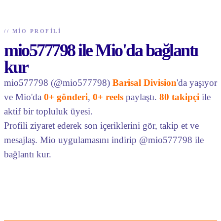
//
MIO PROFILI
mio577798 ile Mio'da bağlantı
kur
mio577798 (@mio577798)
Barisal Division
'da yaşıyor
ve Mio'da
0+ gönderi
,
0+ reels
paylaştı.
80 takipçi
ile
aktif bir topluluk üyesi.
Profili ziyaret ederek son içeriklerini gör, takip et ve
mesajlaş. Mio uygulamasını indirip @mio577798 ile
bağlantı kur.