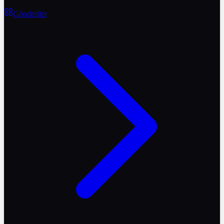
Gönderiler