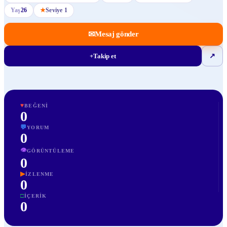
Yaş
26
★
Seviye
1
✉
Mesaj gönder
+
Takip et
↗
♥
BEĞENI
0
💬
YORUM
0
👁
GÖRÜNTÜLEME
0
▶
İZLENME
0
□
İÇERIK
0