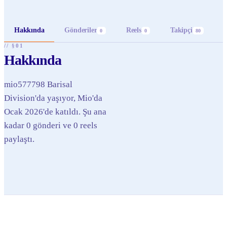
Hakkında
Gönderiler
Reels
Takipçi
0
0
80
// §01
Hakkında
mio577798 Barisal
Division'da yaşıyor, Mio'da
Ocak 2026'de katıldı. Şu ana
kadar 0 gönderi ve 0 reels
paylaştı.