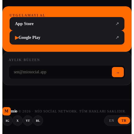
UYGULAMAYI AL
App Store
↗
▶
Google Play
↗
AYLIK BÜLTEN
→
M
mio
©
2026
·
MIO SOCIAL NETWORK. TÜM HAKLARI SAKLIDIR.
EN
TR
IG
X
YT
BL