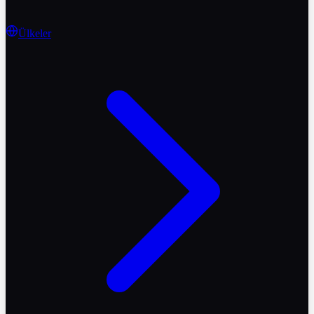
Ülkeler