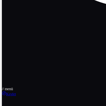
// menü
Keşfet