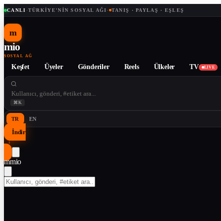
CANLI
·
TÜRKIYE'NIN SOSYAL AĞI
·
TANIŞ · PAYLAŞ · EŞLEŞ
m
mio
SOSYAL AĞ
Keşfet
Üyeler
Gönderiler
Reels
Ülkeler
TV
LIVE
⌘K
TR
EN
İndir
↓
m
mio