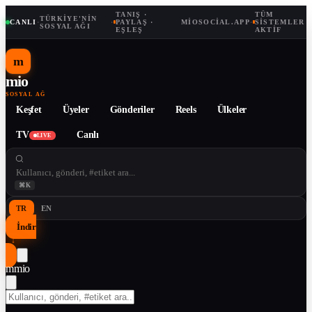
TANIŞ ·
TÜM
TÜRKIYE'NIN
CANLI
·
·
PAYLAŞ ·
MIOSOCIAL.APP
·
SISTEMLER
SOSYAL AĞI
EŞLEŞ
AKTIF
m
mio
SOSYAL AĞ
Keşfet
Üyeler
Gönderiler
Reels
Ülkeler
TV
Canlı
LIVE
⌘K
TR
EN
İndir
↓
m
mio