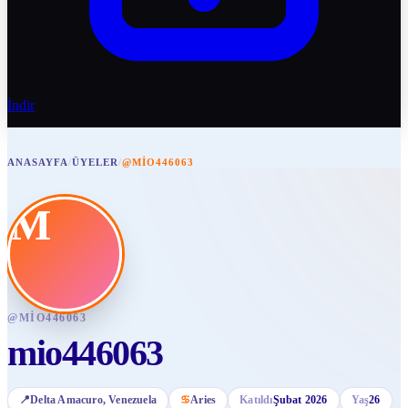
İndir
ANASAYFA
/
ÜYELER
/
@MIO446063
M
@
MIO446063
mio446063
📍
Delta Amacuro
, Venezuela
♋
Aries
Katıldı
Şubat 2026
Yaş
26