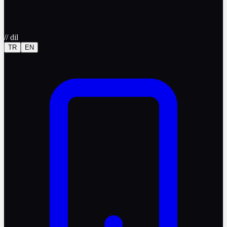
//
dil
TR
EN