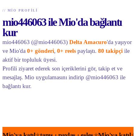
//
MIO PROFILI
mio446063 ile Mio'da bağlantı
kur
mio446063 (@mio446063)
Delta Amacuro
'da yaşıyor
ve Mio'da
0+ gönderi
,
0+ reels
paylaştı.
80 takipçi
ile
aktif bir topluluk üyesi.
Profili ziyaret ederek son içeriklerini gör, takip et ve
mesajlaş. Mio uygulamasını indirip @mio446063 ile
bağlantı kur.
Mio'ya katıl
tanış · paylaş · eşleş
Mio'ya katıl
★
★
★