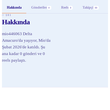
Hakkında
Gönderiler
Reels
Takipçi
0
0
80
// §01
Hakkında
mio446063 Delta
Amacuro'da yaşıyor, Mio'da
Şubat 2026'de katıldı. Şu
ana kadar 0 gönderi ve 0
reels paylaştı.