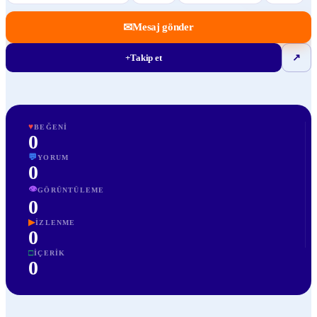
✉
Mesaj gönder
+
Takip et
↗
♥
BEĞENI
0
💬
YORUM
0
👁
GÖRÜNTÜLEME
0
▶
İZLENME
0
□
İÇERIK
0