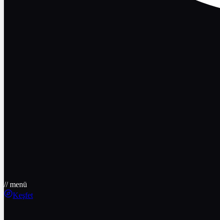
// menü
Keşfet