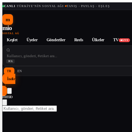
CANLI
·
TÜRKIYE'NIN SOSYAL AĞI
·
TANIŞ · PAYLAŞ · EŞLEŞ
m
mio
SOSYAL AĞ
Keşfet
Üyeler
Gönderiler
Reels
Ülkeler
TV
LIVE
⌘K
TR
EN
İndir
↓
m
mio