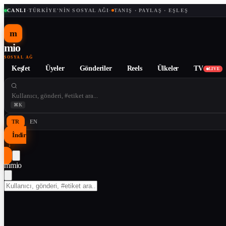
CANLI
·
TÜRKIYE'NIN SOSYAL AĞI
·
TANIŞ · PAYLAŞ · EŞLEŞ
m
mio
SOSYAL AĞ
Keşfet
Üyeler
Gönderiler
Reels
Ülkeler
TV
LIVE
⌘K
TR
EN
İndir
↓
m
mio