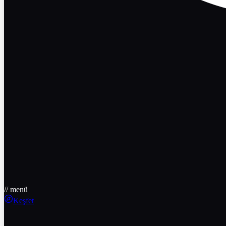
// menü
Keşfet