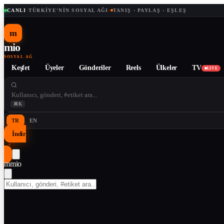
CANLI
·
TÜRKIYE'NIN SOSYAL AĞI
·
TANIŞ · PAYLAŞ · EŞLEŞ
m
mio
SOSYAL AĞ
Keşfet
Üyeler
Gönderiler
Reels
Ülkeler
TV
LIVE
⌘K
TR
EN
İndir
↓
m
mio