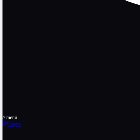
// menü
Keşfet