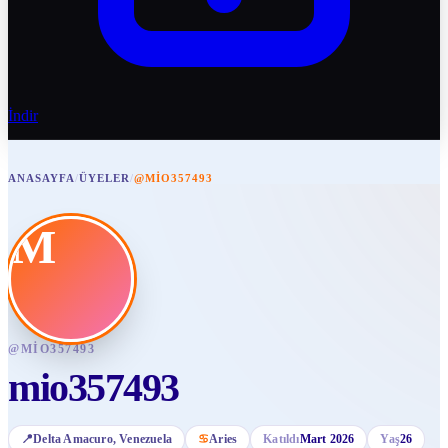
İndir
ANASAYFA
/
ÜYELER
/
@MIO357493
M
@
MIO357493
mio357493
📍
Delta Amacuro
, Venezuela
♋
Aries
Katıldı
Mart 2026
Yaş
26