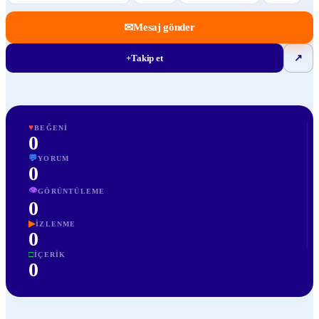
✉
Mesaj gönder
+
Takip et
↗
♥
BEĞENI
0
💬
YORUM
0
👁
GÖRÜNTÜLEME
0
▶
İZLENME
0
□
İÇERIK
0