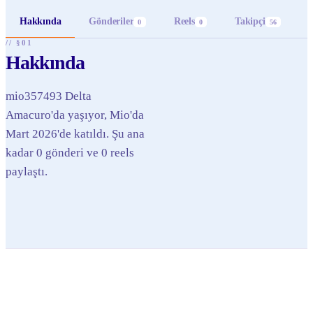
Hakkında
Gönderiler
Reels
Takipçi
0
0
56
// §01
Hakkında
mio357493 Delta
Amacuro'da yaşıyor, Mio'da
Mart 2026'de katıldı. Şu ana
kadar 0 gönderi ve 0 reels
paylaştı.