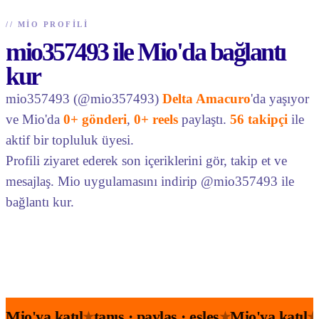
//
MIO PROFILI
mio357493 ile Mio'da bağlantı
kur
mio357493 (@mio357493)
Delta Amacuro
'da yaşıyor
ve Mio'da
0+ gönderi
,
0+ reels
paylaştı.
56 takipçi
ile
aktif bir topluluk üyesi.
Profili ziyaret ederek son içeriklerini gör, takip et ve
mesajlaş. Mio uygulamasını indirip @mio357493 ile
bağlantı kur.
Mio'ya katıl
tanış · paylaş · eşleş
Mio'ya katıl
★
★
★