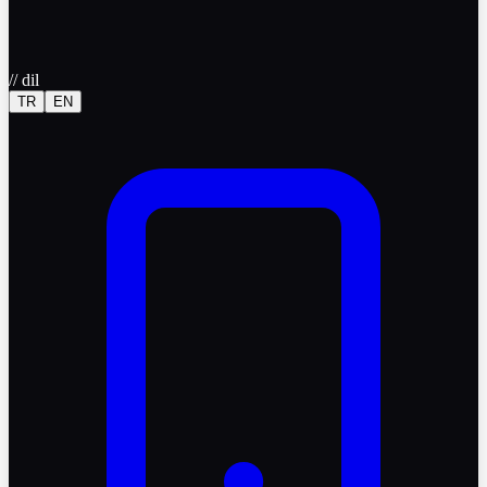
//
dil
TR
EN