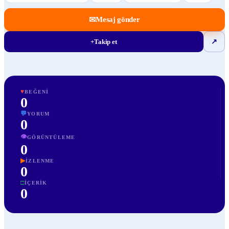
✉
Mesaj gönder
+
Takip et
↗
♥
BEĞENI
0
💬
YORUM
0
👁
GÖRÜNTÜLEME
0
▶
İZLENME
0
□
İÇERIK
0