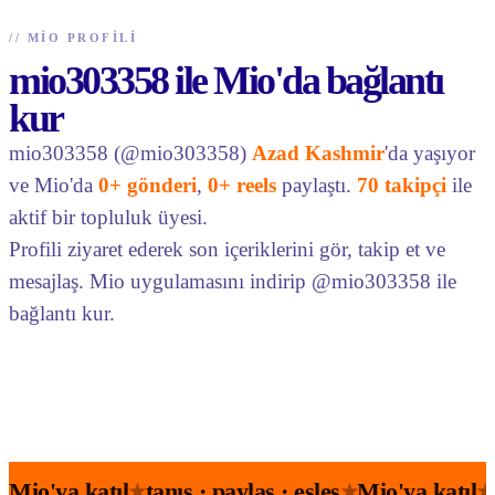
//
MIO PROFILI
mio303358 ile Mio'da bağlantı
kur
mio303358 (@mio303358)
Azad Kashmir
'da yaşıyor
ve Mio'da
0+ gönderi
,
0+ reels
paylaştı.
70 takipçi
ile
aktif bir topluluk üyesi.
Profili ziyaret ederek son içeriklerini gör, takip et ve
mesajlaş. Mio uygulamasını indirip @mio303358 ile
bağlantı kur.
Mio'ya katıl
tanış · paylaş · eşleş
Mio'ya katıl
★
★
★