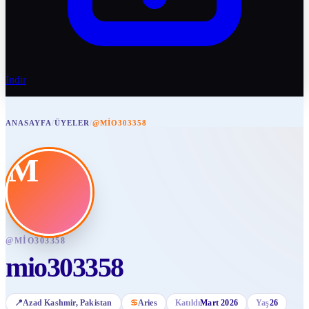
İndir
ANASAYFA
/
ÜYELER
/
@MIO303358
M
@
MIO303358
mio303358
📍
Azad Kashmir
, Pakistan
♋
Aries
Katıldı
Mart 2026
Yaş
26