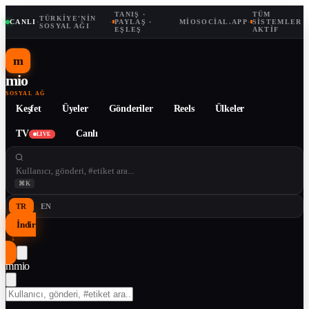
TANIŞ ·
TÜM
TÜRKIYE'NIN
CANLI
·
·
PAYLAŞ ·
MIOSOCIAL.APP
·
SISTEMLER
SOSYAL AĞI
EŞLEŞ
AKTIF
m
mio
SOSYAL AĞ
Keşfet
Üyeler
Gönderiler
Reels
Ülkeler
TV
Canlı
LIVE
⌘K
TR
EN
İndir
↓
m
mio