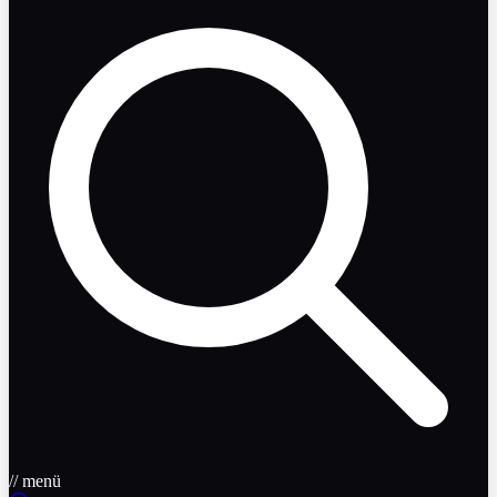
// menü