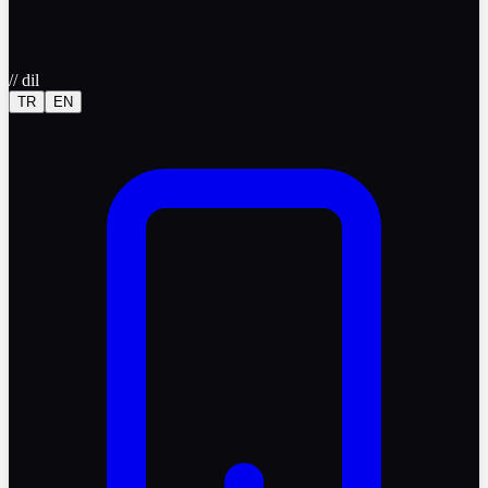
//
dil
TR
EN