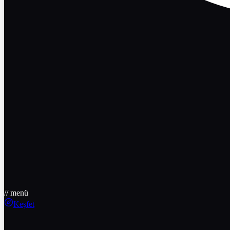
// menü
Keşfet