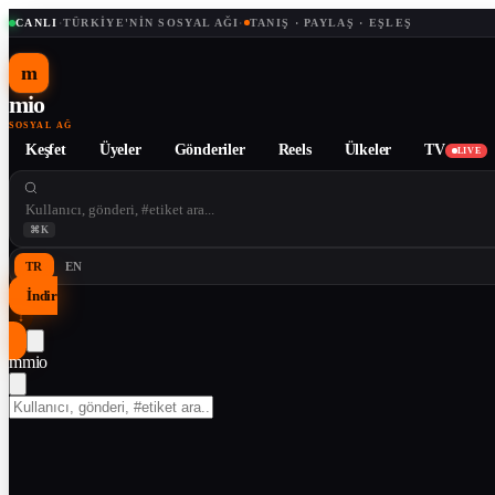
CANLI
·
TÜRKIYE'NIN SOSYAL AĞI
·
TANIŞ · PAYLAŞ · EŞLEŞ
m
mio
SOSYAL AĞ
Keşfet
Üyeler
Gönderiler
Reels
Ülkeler
TV
LIVE
⌘K
TR
EN
İndir
↓
m
mio