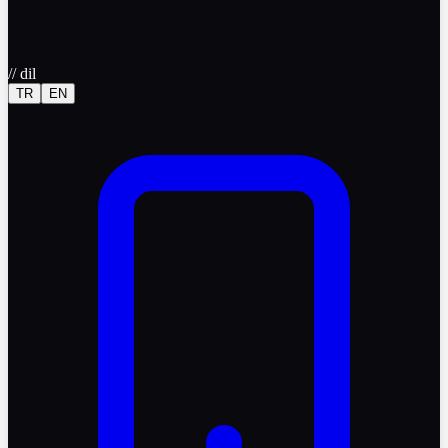
//
dil
TR
EN