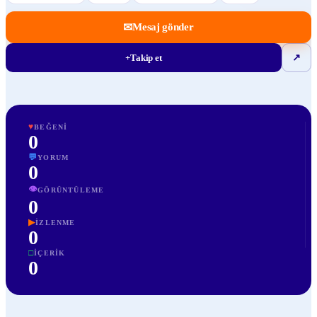
✉
Mesaj gönder
+
Takip et
↗
♥
BEĞENI
0
💬
YORUM
0
👁
GÖRÜNTÜLEME
0
▶
İZLENME
0
□
İÇERIK
0