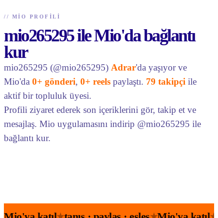
//
MIO PROFILI
mio265295 ile Mio'da bağlantı
kur
mio265295 (@mio265295)
Adrar
'da yaşıyor ve
Mio'da
0+ gönderi
,
0+ reels
paylaştı.
79 takipçi
ile
aktif bir topluluk üyesi.
Profili ziyaret ederek son içeriklerini gör, takip et ve
mesajlaş. Mio uygulamasını indirip @mio265295 ile
bağlantı kur.
Mio'ya katıl
tanış · paylaş · eşleş
Mio'ya katıl
★
★
★