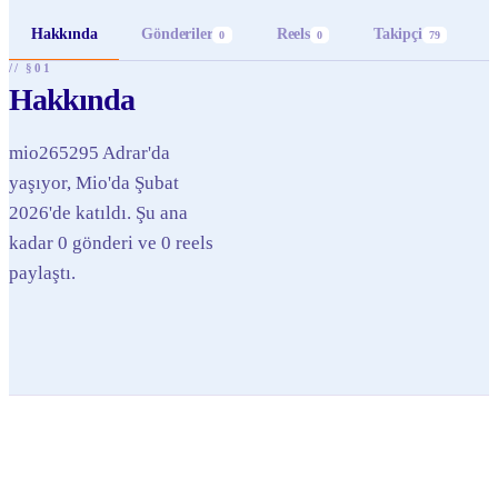
Hakkında
Gönderiler
Reels
Takipçi
0
0
79
// §01
Hakkında
mio265295 Adrar'da
yaşıyor, Mio'da Şubat
2026'de katıldı. Şu ana
kadar 0 gönderi ve 0 reels
paylaştı.