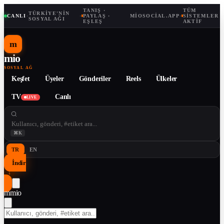
TANIŞ ·
TÜM
TÜRKIYE'NIN
CANLI
·
·
PAYLAŞ ·
MIOSOCIAL.APP
·
SISTEMLER
SOSYAL AĞI
EŞLEŞ
AKTIF
m
mio
SOSYAL AĞ
Keşfet
Üyeler
Gönderiler
Reels
Ülkeler
TV
Canlı
LIVE
⌘K
TR
EN
İndir
↓
m
mio