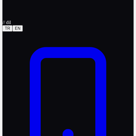
//
dil
TR
EN