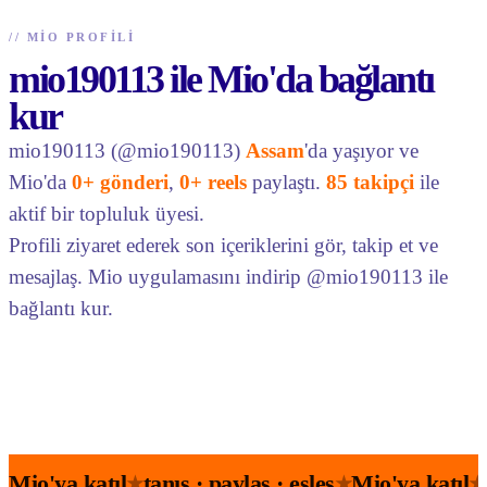
//
MIO PROFILI
mio190113 ile Mio'da bağlantı
kur
mio190113 (@mio190113)
Assam
'da yaşıyor ve
Mio'da
0+ gönderi
,
0+ reels
paylaştı.
85 takipçi
ile
aktif bir topluluk üyesi.
Profili ziyaret ederek son içeriklerini gör, takip et ve
mesajlaş. Mio uygulamasını indirip @mio190113 ile
bağlantı kur.
Mio'ya katıl
tanış · paylaş · eşleş
Mio'ya katıl
★
★
★