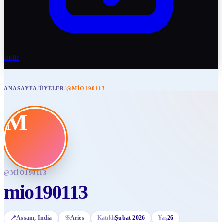
İndir
ANASAYFA
/
ÜYELER
/
@MIO190113
M
@
MIO190113
mio190113
📍
Assam
, India
♋
Aries
Katıldı
Şubat 2026
Yaş
26