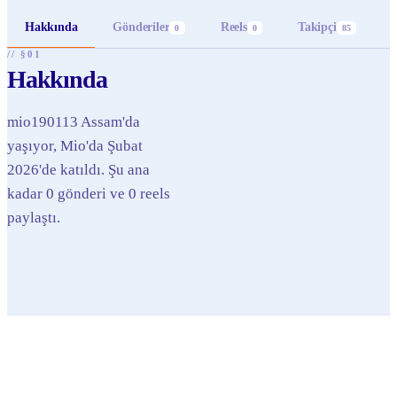
Hakkında
Gönderiler
Reels
Takipçi
0
0
85
// §01
Hakkında
mio190113 Assam'da
yaşıyor, Mio'da Şubat
2026'de katıldı. Şu ana
kadar 0 gönderi ve 0 reels
paylaştı.