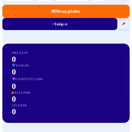
✉
Mesaj gönder
+
Takip et
↗
♥
BEĞENI
0
💬
YORUM
0
👁
GÖRÜNTÜLEME
0
▶
İZLENME
0
□
İÇERIK
0