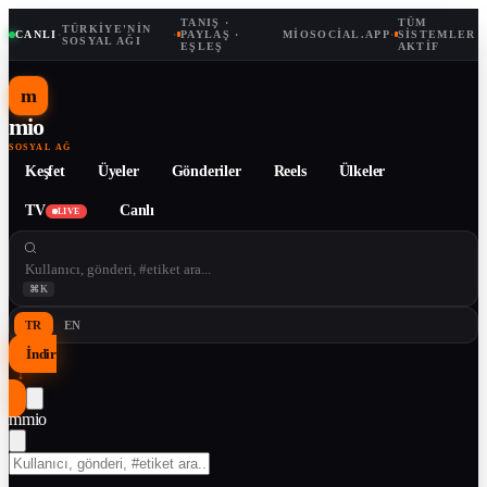
TANIŞ ·
TÜM
TÜRKIYE'NIN
CANLI
·
·
PAYLAŞ ·
MIOSOCIAL.APP
·
SISTEMLER
SOSYAL AĞI
EŞLEŞ
AKTIF
m
mio
SOSYAL AĞ
Keşfet
Üyeler
Gönderiler
Reels
Ülkeler
TV
Canlı
LIVE
⌘K
TR
EN
İndir
↓
m
mio