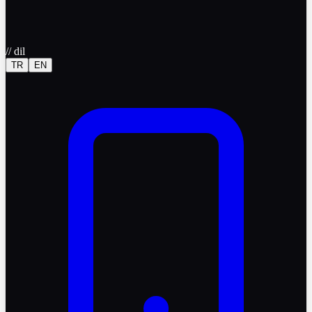
//
dil
TR
EN