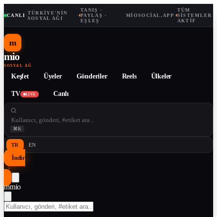
TANIŞ ·
TÜM
TÜRKIYE'NIN
CANLI
·
·
PAYLAŞ ·
MIOSOCIAL.APP
·
SISTEMLER
SOSYAL AĞI
EŞLEŞ
AKTIF
m
mio
SOSYAL AĞ
Keşfet
Üyeler
Gönderiler
Reels
Ülkeler
TV
Canlı
LIVE
⌘K
TR
EN
İndir
↓
m
mio