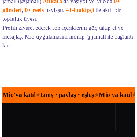
jamall (@jamall)
Ankara
'da yaşıyor ve Mio'da
0+
gönderi
,
0+ reels
paylaştı.
414 takipçi
ile aktif bir
topluluk üyesi.
Profili ziyaret ederek son içeriklerini gör, takip et ve
mesajlaş. Mio uygulamasını indirip @jamall ile bağlantı
kur.
Mio'ya katıl
tanış · paylaş · eşleş
Mio'ya katıl
★
★
★