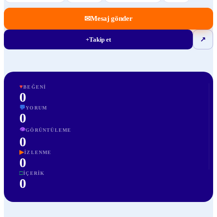
✉
Mesaj gönder
+
Takip et
↗
♥
BEĞENI
0
💬
YORUM
0
👁
GÖRÜNTÜLEME
0
▶
İZLENME
0
□
İÇERIK
0