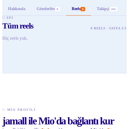
Hakkında
Gönderiler
Reels
Takipçi
0
0
414
// §03
Tüm reels
0 REELS · SAYFA 1/1
Hiç reels yok.
//
MIO PROFILI
jamall ile Mio'da bağlantı kur