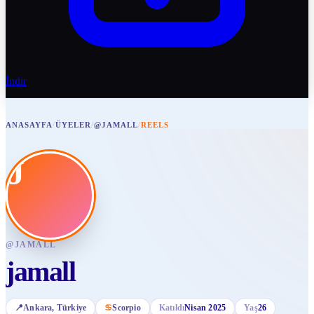
İndir
ANASAYFA
/
ÜYELER
/
@JAMALL
/
REELS
J
@
JAMALL
jamall
📍
Ankara
, Türkiye
♋
Scorpio
Katıldı
Nisan 2025
Yaş
26