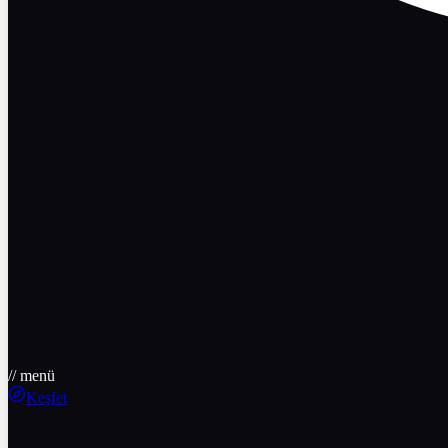
// menü
Keşfet