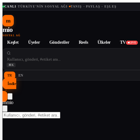
CANLI
·
TÜRKIYE'NIN SOSYAL AĞI
·
TANIŞ · PAYLAŞ · EŞLEŞ
m
mio
SOSYAL AĞ
Keşfet
Üyeler
Gönderiler
Reels
Ülkeler
TV
LIVE
⌘K
TR
EN
İndir
↓
m
mio