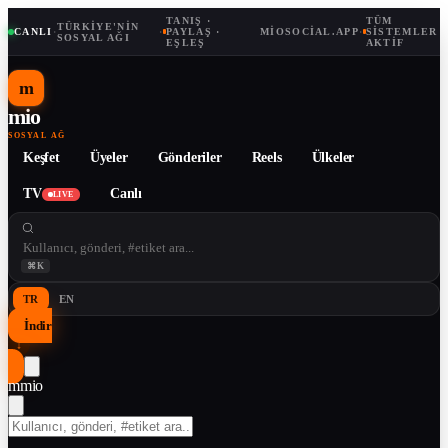
TANIŞ ·
TÜM
TÜRKIYE'NIN
CANLI
·
·
PAYLAŞ ·
MIOSOCIAL.APP
·
SISTEMLER
SOSYAL AĞI
EŞLEŞ
AKTIF
m
mio
SOSYAL AĞ
Keşfet
Üyeler
Gönderiler
Reels
Ülkeler
TV
Canlı
LIVE
⌘K
TR
EN
İndir
↓
m
mio