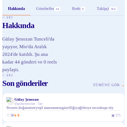
Hakkında
Gönderiler
Reels
Takipçi
44
0
364
// §01
Hakkında
Gülay Şenozan Tunceli'da
yaşıyor, Mio'da Aralık
2024'de katıldı. Şu ana
kadar 44 gönderi ve 0 reels
paylaştı.
// §02
Son gönderiler
TÜMÜNÜ GÖR
→
Gülay Şenozan
@
gulaysenozan
·
5ay
flowers doğanatureyeşil manzaranıngüzelliğiyağlıboya tavuskuşu tüy
♡
56
↳
0
▣
375