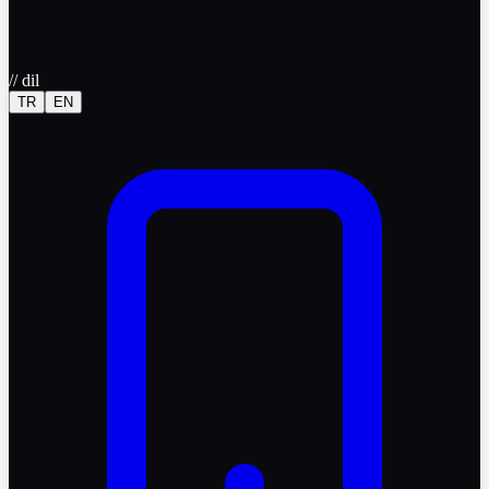
//
dil
TR
EN