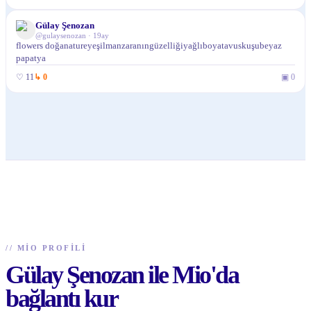
Gülay Şenozan
@
gulaysenozan
·
19ay
flowers doğanatureyeşilmanzaranıngüzelliğiyağlıboyatavuskuşubeyaz
papatya
♡
11
↳
0
▣
0
//
MIO PROFILI
Gülay Şenozan ile Mio'da
bağlantı kur