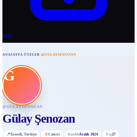
İndir
ANASAYFA
/
ÜYELER
/
@GULAYSENOZAN
G
@
GULAYSENOZAN
Gülay Şenozan
📍
Tunceli
, Türkiye
♋
Cancer
Katıldı
Aralık 2024
Yaş
27