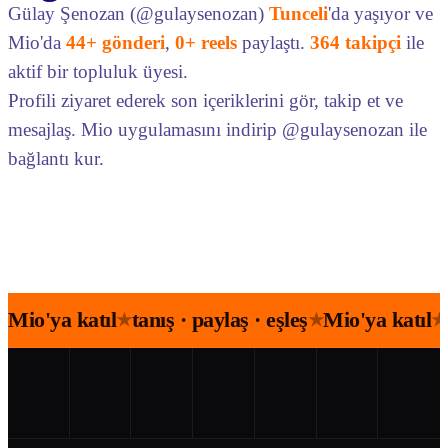
Gülay Şenozan (@gulaysenozan)
Tunceli
'da yaşıyor ve
Mio'da
44+ gönderi
,
0+ reels
paylaştı.
364 takipçi
ile
aktif bir topluluk üyesi.
Profili ziyaret ederek son içeriklerini gör, takip et ve
mesajlaş. Mio uygulamasını indirip @gulaysenozan ile
bağlantı kur.
Mio'ya katıl
tanış · paylaş · eşleş
Mio'ya katıl
★
★
★