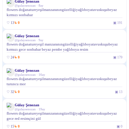
Gülay Şenozan
@
gulaysenozan
·
8ay
flowers doğanatureyeşilmanzaranıngüzelliğiyağlıboyatavuskuşubeyaz
kırmızı sonbahar
♡
13
↳
0
▣
191
Gülay Şenozan
@
gulaysenozan
·
9ay
flowers doğanatureyeşil manzaranıngüzelliğiyağlıboyatavuskuşubeyaz
kırmızı gece sonbahar beyaz pembe yağlıboya resim
♡
24
↳
0
▣
179
Gülay Şenozan
@
gulaysenozan
·
16ay
flowers doğanatureyeşilmanzaranıngüzelliğiyağlıboyatavuskuşubeyaz
turuncu mor
♡
32
↳
0
▣
13
Gülay Şenozan
@
gulaysenozan
·
19ay
flowers doğanatureyeşilmanzaranıngüzelliğiyağlıboyatavuskuşubeyaz
gece red resimçini gül
♡
15
↳
0
▣
0