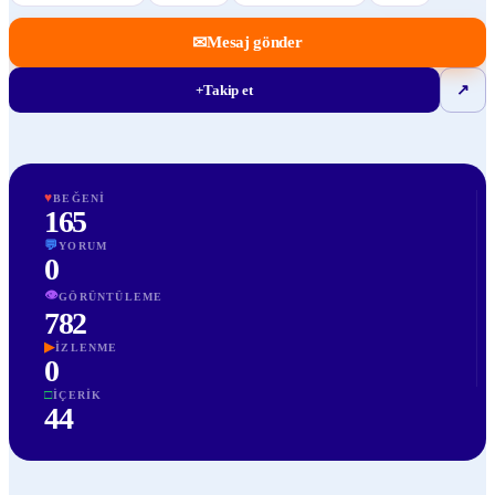
✉
Mesaj gönder
+
Takip et
↗
♥
BEĞENI
165
💬
YORUM
0
👁
GÖRÜNTÜLEME
782
▶
İZLENME
0
□
İÇERIK
44