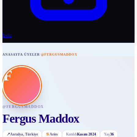
İndir
ANASAYFA
/
ÜYELER
/
@FERGUSMADDOX
F
@
FERGUSMADDOX
Fergus Maddox
📍
Antalya
, Türkiye
♋
Aries
Katıldı
Kasım 2024
Yaş
36