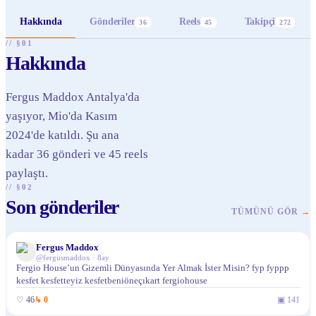
Hakkında
Gönderiler
Reels
Takipçi
36
45
272
// §01
Hakkında
Fergus Maddox Antalya'da
yaşıyor, Mio'da Kasım
2024'de katıldı. Şu ana
kadar 36 gönderi ve 45 reels
paylaştı.
// §02
Son gönderiler
TÜMÜNÜ GÖR
→
Fergus Maddox
@
fergusmaddox
·
8ay
Fergio House’un Gizemli Dünyasında Yer Almak İster Misin? fyp fyppp
kesfet kesfetteyiz kesfetbeniöneçıkart fergiohouse
♡
46
↳
0
▣
141