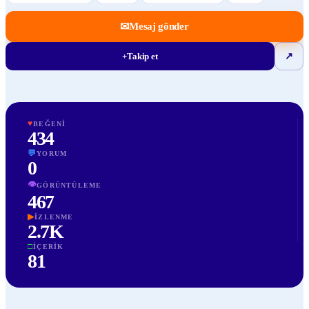
✉
Mesaj gönder
+
Takip et
↗
♥
BEĞENI
434
💬
YORUM
0
👁
GÖRÜNTÜLEME
467
▶
İZLENME
2.7K
□
İÇERIK
81