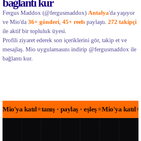
bağlantı kur
Fergus Maddox (@fergusmaddox)
Antalya
'da yaşıyor
ve Mio'da
36+ gönderi
,
45+ reels
paylaştı.
272 takipçi
ile aktif bir topluluk üyesi.
Profili ziyaret ederek son içeriklerini gör, takip et ve
mesajlaş. Mio uygulamasını indirip @fergusmaddox ile
bağlantı kur.
Mio'ya katıl
tanış · paylaş · eşleş
Mio'ya katıl
★
★
★