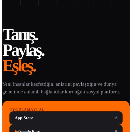
Tanış.
Paylaş.
Eşleş.
Yeni insanlar keşfettiğin, anlarını paylaştığın ve dünya
genelinde anlamlı bağlantılar kurduğun sosyal platform.
UYGULAMAYI AL
App Store
↗
▶
Google Play
↗