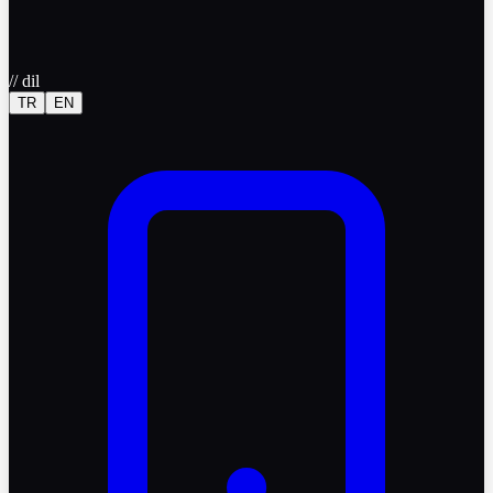
//
dil
TR
EN