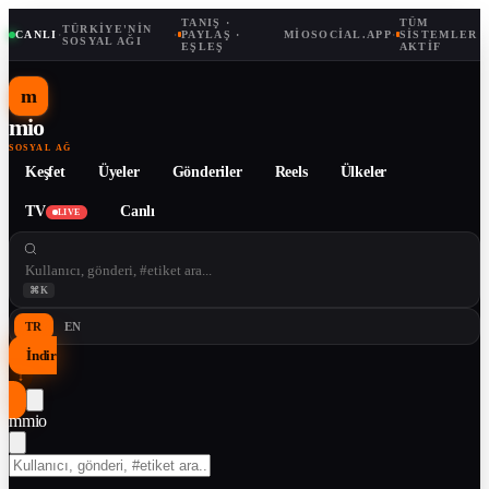
TANIŞ ·
TÜM
TÜRKIYE'NIN
CANLI
·
·
PAYLAŞ ·
MIOSOCIAL.APP
·
SISTEMLER
SOSYAL AĞI
EŞLEŞ
AKTIF
m
mio
SOSYAL AĞ
Keşfet
Üyeler
Gönderiler
Reels
Ülkeler
TV
Canlı
LIVE
⌘K
TR
EN
İndir
↓
m
mio