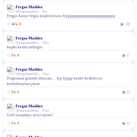
Fergus Maddox
@
fergusmaddox
·
9ay
Fergio house fergio keşfetteyizzz fyppppppppppppppppppppppp
♡
40
↳
0
▣
139
Fergus Maddox
@
fergusmaddox
·
10ay
keşfet kesfet mrfergio
♡
0
↳
0
▣
17
Fergus Maddox
@
fergusmaddox
·
14ay
Fergionun gizemli dünyası… fyp fyppp kesfet kesfetteyiz
kesfetbeniöneçıkart
♡
0
↳
0
▣
12
Fergus Maddox
@
fergusmaddox
·
15ay
Golf oynamayı sever misin?
♡
0
↳
0
▣
12