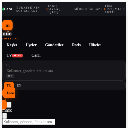
TANIŞ ·
TÜM
TÜRKIYE'NIN
CANLI
·
·
PAYLAŞ ·
MIOSOCIAL.APP
·
SISTEMLER
SOSYAL AĞI
EŞLEŞ
AKTIF
m
mio
SOSYAL AĞ
Keşfet
Üyeler
Gönderiler
Reels
Ülkeler
TV
Canlı
LIVE
⌘K
TR
EN
İndir
↓
m
mio