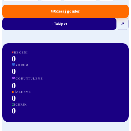
✉
Mesaj gönder
+
Takip et
↗
♥
BEĞENI
0
💬
YORUM
0
👁
GÖRÜNTÜLEME
0
▶
İZLENME
0
□
İÇERIK
0