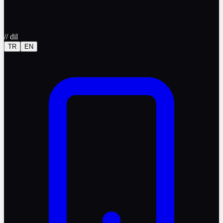
//
dil
TR
EN