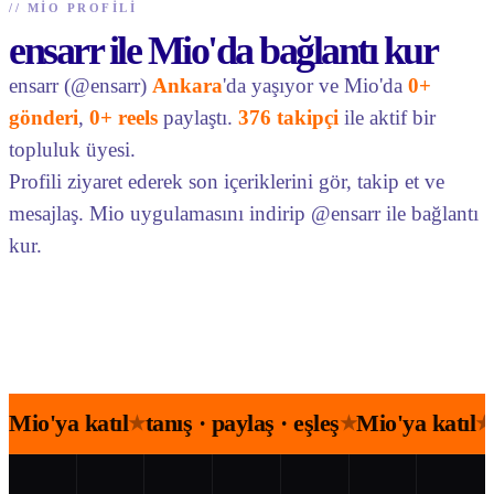
//
MIO PROFILI
ensarr ile Mio'da bağlantı kur
ensarr (@ensarr)
Ankara
'da yaşıyor ve Mio'da
0+
gönderi
,
0+ reels
paylaştı.
376 takipçi
ile aktif bir
topluluk üyesi.
Profili ziyaret ederek son içeriklerini gör, takip et ve
mesajlaş. Mio uygulamasını indirip @ensarr ile bağlantı
kur.
Mio'ya katıl
tanış · paylaş · eşleş
Mio'ya katıl
★
★
★