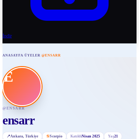
İndir
ANASAYFA
/
ÜYELER
/
@ENSARR
E
@
ENSARR
ensarr
📍
Ankara
, Türkiye
♋
Scorpio
Katıldı
Nisan 2025
Yaş
21