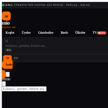
CANLI
·
TÜRKIYE'NIN SOSYAL AĞI
·
TANIŞ · PAYLAŞ · EŞLEŞ
m
mio
SOSYAL AĞ
Keşfet
Üyeler
Gönderiler
Reels
Ülkeler
TV
LIVE
⌘K
TR
EN
İndir
↓
m
mio