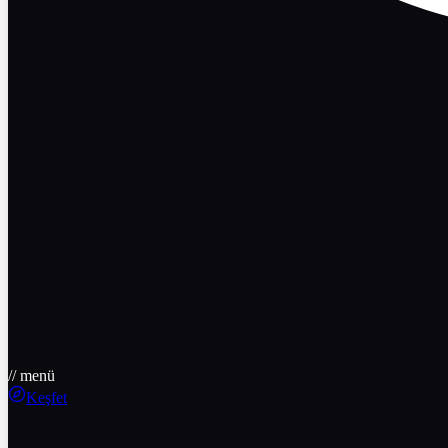
// menü
Keşfet