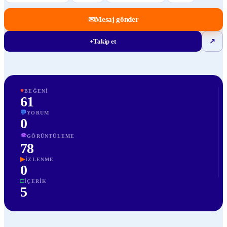
✉
Mesaj gönder
+
Takip et
↗
♥
BEĞENI
61
💬
YORUM
0
👁
GÖRÜNTÜLEME
78
▶
İZLENME
0
□
İÇERIK
5