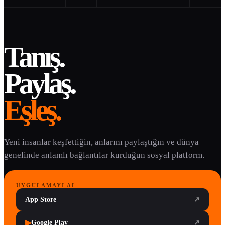
Tanış.
Paylaş.
Eşleş.
Yeni insanlar keşfettiğin, anlarını paylaştığın ve dünya
genelinde anlamlı bağlantılar kurduğun sosyal platform.
UYGULAMAYI AL
App Store
↗
▶
Google Play
↗