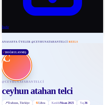
İndir
ANASAYFA
/
ÜYELER
/
@CEYHUNATAHANTELCI
/
REELS
✓
DOĞRULANMIŞ
C
@
CEYHUNATAHANTELCI
ceyhun atahan telci
📍
Trabzon
, Türkiye
♋
Libra
Katıldı
Nisan 2025
Yaş
36