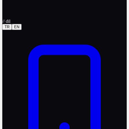
//
dil
TR
EN