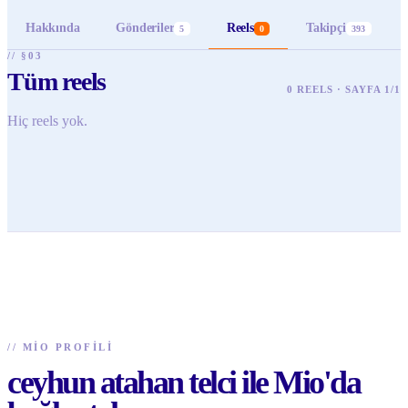
Hakkında
Gönderiler
Reels
Takipçi
5
0
393
// §03
Tüm reels
0 REELS · SAYFA 1/1
Hiç reels yok.
//
MIO PROFILI
ceyhun atahan telci ile Mio'da