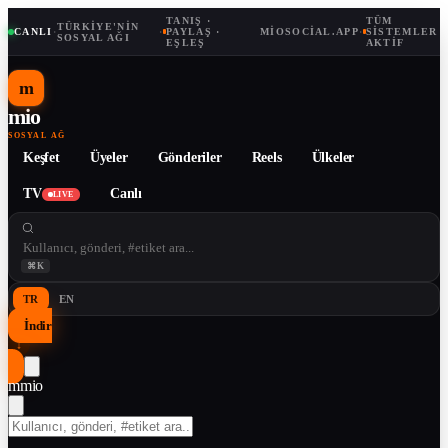
TANIŞ ·
TÜM
TÜRKIYE'NIN
CANLI
·
·
PAYLAŞ ·
MIOSOCIAL.APP
·
SISTEMLER
SOSYAL AĞI
EŞLEŞ
AKTIF
m
mio
SOSYAL AĞ
Keşfet
Üyeler
Gönderiler
Reels
Ülkeler
TV
Canlı
LIVE
⌘K
TR
EN
İndir
↓
m
mio