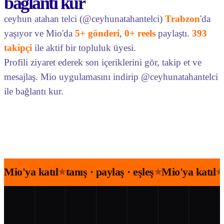
bağlantı kur
ceyhun atahan telci (@ceyhunatahantelci)
Trabzon
'da
yaşıyor ve Mio'da
5+ gönderi
,
0+ reels
paylaştı.
393
takipçi
ile aktif bir topluluk üyesi.
Profili ziyaret ederek son içeriklerini gör, takip et ve
mesajlaş. Mio uygulamasını indirip @ceyhunatahantelci
ile bağlantı kur.
Mio'ya katıl
tanış · paylaş · eşleş
Mio'ya katıl
★
★
★