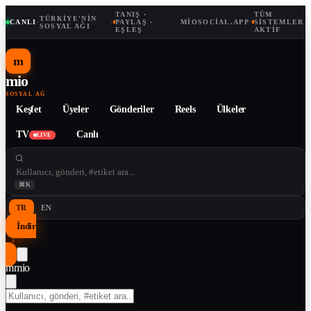
TANIŞ ·
TÜM
TÜRKIYE'NIN
CANLI
·
·
PAYLAŞ ·
MIOSOCIAL.APP
·
SISTEMLER
SOSYAL AĞI
EŞLEŞ
AKTIF
m
mio
SOSYAL AĞ
Keşfet
Üyeler
Gönderiler
Reels
Ülkeler
TV
Canlı
LIVE
⌘K
TR
EN
İndir
↓
m
mio