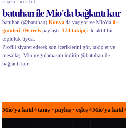
//
MIO PROFILI
batuhan ile Mio'da bağlantı kur
batuhan (@batuhan)
Konya
'da yaşıyor ve Mio'da
0+
gönderi
,
0+ reels
paylaştı.
374 takipçi
ile aktif bir
topluluk üyesi.
Profili ziyaret ederek son içeriklerini gör, takip et ve
mesajlaş. Mio uygulamasını indirip @batuhan ile
bağlantı kur.
Mio'ya katıl
tanış · paylaş · eşleş
Mio'ya katıl
★
★
★