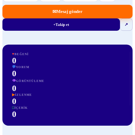
✉
Mesaj gönder
+
Takip et
↗
♥
BEĞENI
0
💬
YORUM
0
👁
GÖRÜNTÜLEME
0
▶
İZLENME
0
□
İÇERIK
0