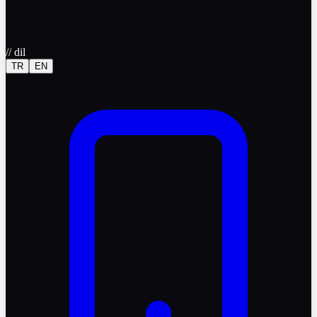
//
dil
TR
EN