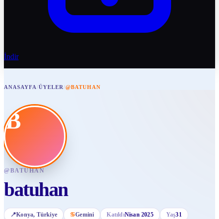
İndir
ANASAYFA
/
ÜYELER
/
@BATUHAN
B
@
BATUHAN
batuhan
📍
Konya
, Türkiye
♋
Gemini
Katıldı
Nisan 2025
Yaş
31