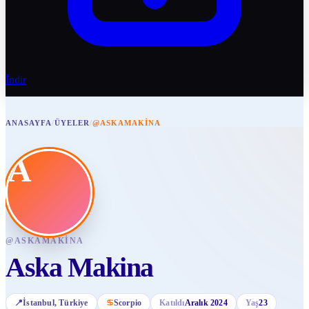
İndir
ANASAYFA
/
ÜYELER
/
@ASKAMAKINA
A
@
ASKAMAKINA
Aska Makina
📍
İstanbul
, Türkiye
♋
Scorpio
Katıldı
Aralık 2024
Yaş
23