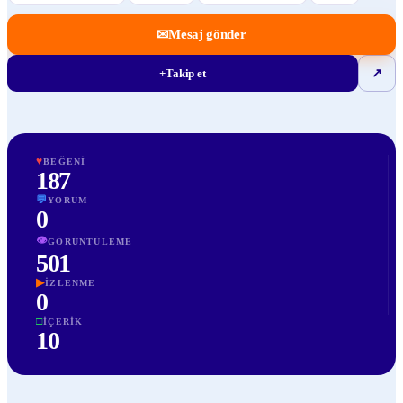
✉
Mesaj gönder
+
Takip et
↗
♥
BEĞENI
187
💬
YORUM
0
👁
GÖRÜNTÜLEME
501
▶
İZLENME
0
□
İÇERIK
10