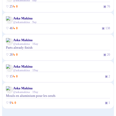
@
askamakina
·
8ay
♡
25
↳
0
▣
76
Aska Makina
@
askamakina
·
9ay
♡
46
↳
0
▣
138
Aska Makina
@
askamakina
·
16ay
Parts already finish
♡
28
↳
0
▣
20
Aska Makina
@
askamakina
·
19ay
♡
15
↳
0
▣
2
Aska Makina
@
askamakina
·
19ay
Mouls en aluminium pour les oeufs
♡
9
↳
0
▣
1