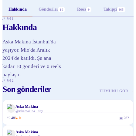
Hakkında
Gönderiler
Reels
Takipçi
10
0
365
// §01
Hakkında
Aska Makina İstanbul'da
yaşıyor, Mio'da Aralık
2024'de katıldı. Şu ana
kadar 10 gönderi ve 0 reels
paylaştı.
// §02
Son gönderiler
TÜMÜNÜ GÖR
→
Aska Makina
@
askamakina
·
4ay
♡
48
↳
0
▣
262
Aska Makina