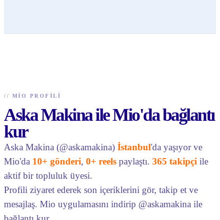
//
MIO PROFILI
Aska Makina ile Mio'da bağlantı
kur
Aska Makina (@askamakina)
İstanbul
'da yaşıyor ve
Mio'da
10+ gönderi
,
0+ reels
paylaştı.
365 takipçi
ile
aktif bir topluluk üyesi.
Profili ziyaret ederek son içeriklerini gör, takip et ve
mesajlaş. Mio uygulamasını indirip @askamakina ile
bağlantı kur.