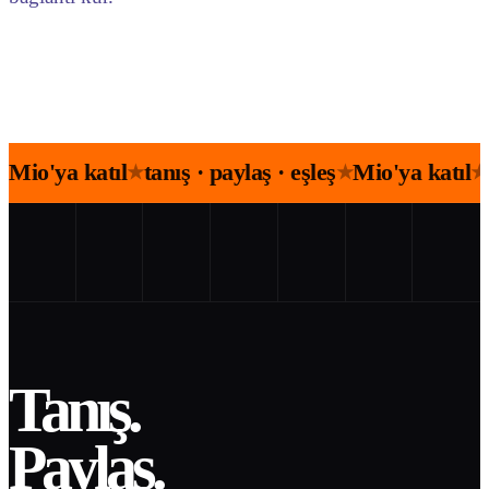
Mio'ya katıl
tanış · paylaş · eşleş
Mio'ya katıl
★
★
★
Tanış.
Paylaş.