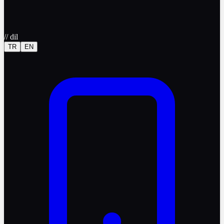
//
dil
TR
EN