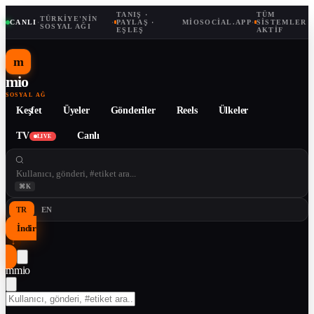
TANIŞ ·
TÜM
TÜRKIYE'NIN
CANLI
·
·
PAYLAŞ ·
MIOSOCIAL.APP
·
SISTEMLER
SOSYAL AĞI
EŞLEŞ
AKTIF
m
mio
SOSYAL AĞ
Keşfet
Üyeler
Gönderiler
Reels
Ülkeler
TV
Canlı
LIVE
⌘K
TR
EN
İndir
↓
m
mio