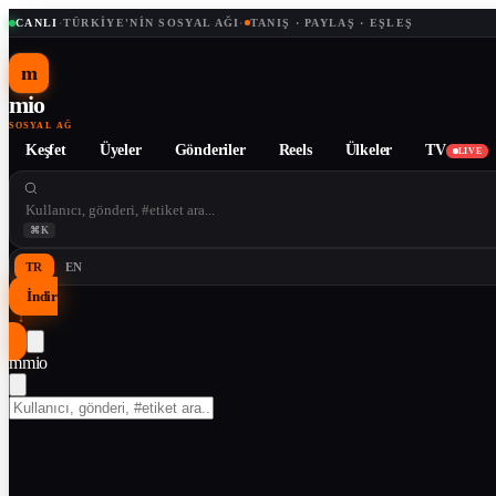
CANLI
·
TÜRKIYE'NIN SOSYAL AĞI
·
TANIŞ · PAYLAŞ · EŞLEŞ
m
mio
SOSYAL AĞ
Keşfet
Üyeler
Gönderiler
Reels
Ülkeler
TV
LIVE
⌘K
TR
EN
İndir
↓
m
mio