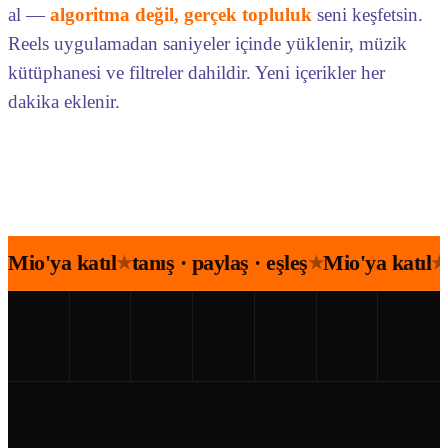
al —
algoritma değil, gerçek topluluk
seni keşfetsin.
Reels uygulamadan saniyeler içinde yüklenir, müzik
kütüphanesi ve filtreler dahildir. Yeni içerikler her
dakika eklenir.
Mio'ya katıl
tanış · paylaş · eşleş
Mio'ya katıl
★
★
★