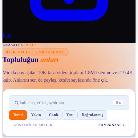
İndir
ANASAYFA
/
REELS
10K REELS · 1.8M IZLENME
Topluluğun
anları
Mio'da paylaşılan 10K kısa video, toplam 1.8M izlenme ve 219.4K
kalp. Anlarını sen de paylaş, keşfet sayfasında öne çık.
⌘K
Trend
Yakın
Canlı
Yeni
Doğrulanmış
GÖSTERILEN ARALIK
SON 24 SAAT
↓