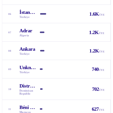
İstanbul
1.6K
06
ÜYE
Türkiye
Adrar
1.2K
07
ÜYE
Algeria
Ankara
1.2K
08
ÜYE
Türkiye
Unknown
740
09
ÜYE
Türkiye
Distrito Nacional
702
10
ÜYE
Dominican
Republic
Béni Mellal-Khénifra
627
11
ÜYE
Morocco