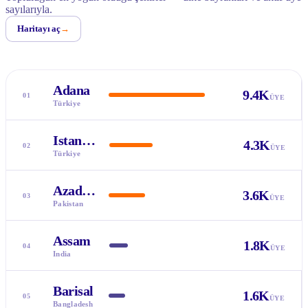
sayılarıyla.
Haritayı aç
→
Adana
9.4K
01
ÜYE
Türkiye
Istanbul
4.3K
02
ÜYE
Türkiye
Azad Kashmir
3.6K
03
ÜYE
Pakistan
Assam
1.8K
04
ÜYE
India
Barisal
1.6K
05
ÜYE
Bangladesh