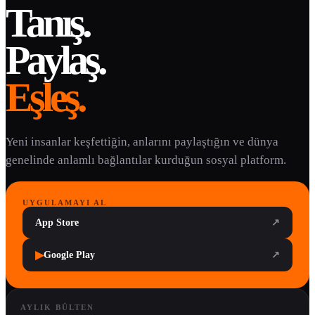
Tanış.
Paylaş.
Eşleş.
Yeni insanlar keşfettiğin, anlarını paylaştığın ve dünya
genelinde anlamlı bağlantılar kurduğun sosyal platform.
UYGULAMAYI AL
App Store
↗
▶
Google Play
↗
AYLIK BÜLTEN