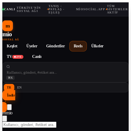
TANIŞ ·
TÜM
TÜRKIYE'NIN
CANLI
·
·
PAYLAŞ ·
MIOSOCIAL.APP
·
SISTEMLER
SOSYAL AĞI
EŞLEŞ
AKTIF
m
mio
SOSYAL AĞ
Keşfet
Üyeler
Gönderiler
Reels
Ülkeler
TV
Canlı
LIVE
⌘K
TR
EN
İndir
↓
m
mio