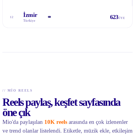
İzmir
623
12
ÜYE
Türkiye
//
MIO REELS
Reels paylaş, keşfet sayfasında
öne çık
Mio'da paylaşılan
10K reels
arasında en çok izlenenler
ve trend olanlar listelendi. Etiketle, müzik ekle, etkileşim