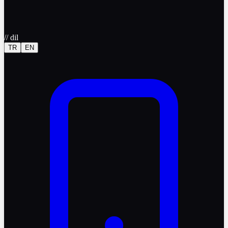
//
dil
TR
EN