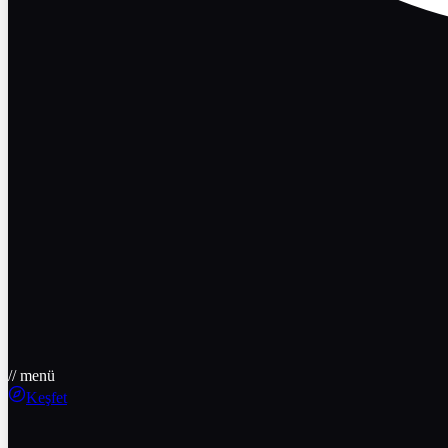
// menü
Keşfet