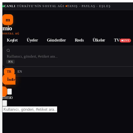
CANLI
·
TÜRKIYE'NIN SOSYAL AĞI
·
TANIŞ · PAYLAŞ · EŞLEŞ
m
mio
SOSYAL AĞ
Keşfet
Üyeler
Gönderiler
Reels
Ülkeler
TV
LIVE
⌘K
TR
EN
İndir
↓
m
mio