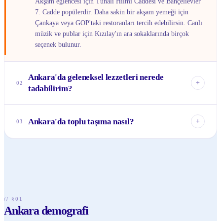
Akşam eğlencesi için Tunalı Hilmi Caddesi ve Bahçelievler
7. Cadde popülerdir. Daha sakin bir akşam yemeği için
Çankaya veya GOP'taki restoranları tercih edebilirsin. Canlı
müzik ve publar için Kızılay'ın ara sokaklarında birçok
seçenek bulunur.
Ankara'da geleneksel lezzetleri nerede
+
02
tadabilirim?
Ankara Tavası, döner, yaprak sarma gibi yöresel lezzetleri
Ulus'taki tarihi lokantalarda veya Hamamönü'ndeki şirin
Ankara'da toplu taşıma nasıl?
+
03
restoranlarda deneyebilirsin. Özellikle Aspava gibi mekanlar
da Ankara'ya özgü bir deneyim sunar.
Ankara'da geniş bir metro ve Ankaray (hafif raylı sistem)
ağı bulunmaktadır. Otobüs ve dolmuşlar da şehrin her yerine
ulaşım sağlar. AnkaraKart edinerek tüm toplu taşıma
araçlarını rahatça kullanabilirsin.
// §01
Ankara demografi