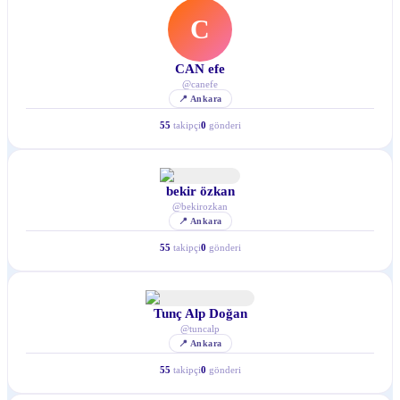
C
CAN efe
@
canefe
📍
Ankara
55
takipçi
0
gönderi
bekir özkan
@
bekirozkan
📍
Ankara
55
takipçi
0
gönderi
Tunç Alp Doğan
@
tuncalp
📍
Ankara
55
takipçi
0
gönderi