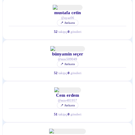
mustafa cetin
@
ayaz06
📍
Ankara
52
takipçi
0
gönderi
bünyamin seçer
@
mio509049
📍
Ankara
52
takipçi
0
gönderi
Cem erdem
@
mio481957
📍
Ankara
51
takipçi
0
gönderi