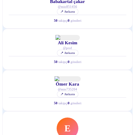
Babakartal çakar
@
mio851456
📍
Ankara
50
takipçi
0
gönderi
Ali Kesim
@
prof
📍
Ankara
50
takipçi
0
gönderi
Ömer Kara
@
mio735204
📍
Ankara
50
takipçi
0
gönderi
E