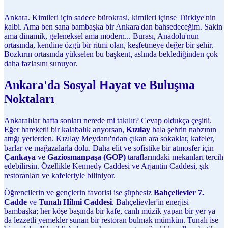
Ankara. Kimileri için sadece bürokrasi, kimileri içinse Türkiye'nin
kalbi. Ama ben sana bambaşka bir Ankara'dan bahsedeceğim. Sakin
ama dinamik, geleneksel ama modern... Burası, Anadolu'nun
ortasında, kendine özgü bir ritmi olan, keşfetmeye değer bir şehir.
Bozkırın ortasında yükselen bu başkent, aslında beklediğinden çok
daha fazlasını sunuyor.
Ankara'da Sosyal Hayat ve Buluşma
Noktaları
Ankaralılar hafta sonları nerede mi takılır? Cevap oldukça çeşitli.
Eğer hareketli bir kalabalık arıyorsan,
Kızılay
hala şehrin nabzının
attığı yerlerden. Kızılay Meydanı'ndan çıkan ara sokaklar, kafeler,
barlar ve mağazalarla dolu. Daha elit ve sofistike bir atmosfer için
Çankaya
ve
Gaziosmanpaşa (GOP)
taraflarındaki mekanları tercih
edebilirsin. Özellikle Kennedy Caddesi ve Arjantin Caddesi, şık
restoranları ve kafeleriyle biliniyor.
Öğrencilerin ve gençlerin favorisi ise şüphesiz
Bahçelievler 7.
Cadde
ve
Tunalı Hilmi Caddesi
. Bahçelievler'in enerjisi
bambaşka; her köşe başında bir kafe, canlı müzik yapan bir yer ya
da lezzetli yemekler sunan bir restoran bulmak mümkün. Tunalı ise