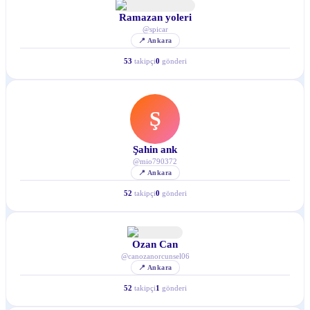
Ramazan yoleri
@
spicar
📍
Ankara
53
takipçi
0
gönderi
Ş
Şahin ank
@
mio790372
📍
Ankara
52
takipçi
0
gönderi
Ozan Can
@
canozanorcunsel06
📍
Ankara
52
takipçi
1
gönderi