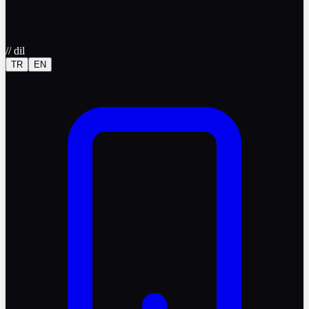
//
dil
TR
EN