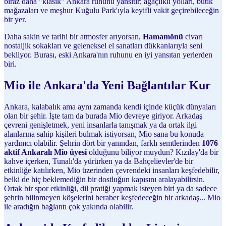
biraz daha "klasik" Ankara ruhunu yansıtır; ağaçlıklı yolları, butik
mağazaları ve meşhur Kuğulu Park'ıyla keyifli vakit geçirebileceğin
bir yer.
Daha sakin ve tarihi bir atmosfer arıyorsan,
Hamamönü
civarı
nostaljik sokakları ve geleneksel el sanatları dükkanlarıyla seni
bekliyor. Burası, eski Ankara'nın ruhunu en iyi yansıtan yerlerden
biri.
Mio ile Ankara'da Yeni Bağlantılar Kur
Ankara, kalabalık ama aynı zamanda kendi içinde küçük dünyaları
olan bir şehir. İşte tam da burada Mio devreye giriyor. Arkadaş
çevreni genişletmek, yeni insanlarla tanışmak ya da ortak ilgi
alanlarına sahip kişileri bulmak istiyorsan, Mio sana bu konuda
yardımcı olabilir. Şehrin dört bir yanından, farklı semtlerinden
1076
aktif Ankaralı Mio üyesi
olduğunu biliyor muydun? Kızılay'da bir
kahve içerken, Tunalı'da yürürken ya da Bahçelievler'de bir
etkinliğe katılırken, Mio üzerinden çevrendeki insanları keşfedebilir,
belki de hiç beklemediğin bir dostluğun kapısını aralayabilirsin.
Ortak bir spor etkinliği, dil pratiği yapmak isteyen biri ya da sadece
şehrin bilinmeyen köşelerini beraber keşfedeceğin bir arkadaş... Mio
ile aradığın bağlantı çok yakında olabilir.