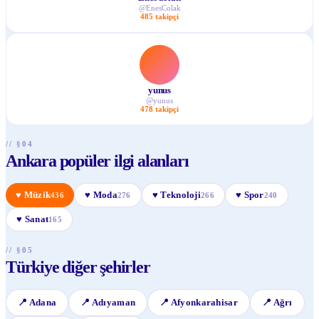
@
EnesColak
485
takipçi
yunus
@
yunus
478
takipçi
// §04
Ankara popüler ilgi alanları
♥
Müzik
♥
Moda
♥
Teknoloji
♥
Spor
436
276
266
240
♥
Sanat
165
// §05
Türkiye diğer şehirler
📍
Adana
📍
Adıyaman
📍
Afyonkarahisar
📍
Ağrı