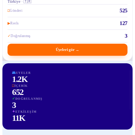
Türkiye · 🇹🇷
525
□
Gönderi
127
▶
Reels
3
✓
Doğrulanmış
Üyeleri gör
→
👥
UYELER
1.2K
□
İÇERIK
652
✓
DOĞRULANMIŞ
3
✦
ETKILEŞIM
11K