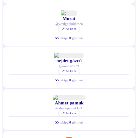
Murat
@
yesilgozlu06men
📍
Ankara
55
takipçi
0
gönderi
nejdet gözcü
@
mio678179
📍
Ankara
55
takipçi
0
gönderi
Ahmet pamuk
@
ahmetpamukk21
📍
Ankara
55
takipçi
0
gönderi