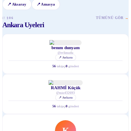
📍
Aksaray
📍
Amasya
TÜMÜNÜ GÖR
→
// §06
Ankara Uyeleri
benım dunyam
@
evlimutlu
📍
Ankara
56
takipçi
0
gönderi
RAHMİ Küçük
@
mio432693
📍
Ankara
56
takipçi
0
gönderi
K