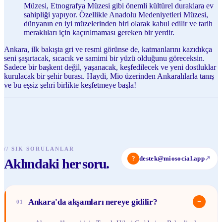
Müzesi, Etnografya Müzesi gibi önemli kültürel duraklara ev
sahipliği yapıyor. Özellikle Anadolu Medeniyetleri Müzesi,
dünyanın en iyi müzelerinden biri olarak kabul edilir ve tarih
meraklıları için kaçırılmaması gereken bir yerdir.
Ankara, ilk bakışta gri ve resmi görünse de, katmanlarını kazıdıkça
seni şaşırtacak, sıcacık ve samimi bir yüzü olduğunu göreceksin.
Sadece bir başkent değil, yaşanacak, keşfedilecek ve yeni dostluklar
kurulacak bir şehir burası. Haydi, Mio üzerinden Ankaralılarla tanış
ve bu eşsiz şehri birlikte keşfetmeye başla!
//
SIK SORULANLAR
?
destek@miosocial.app
↗
Aklındaki her soru.
Ankara'da akşamları nereye gidilir?
−
01