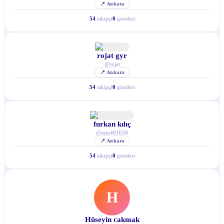
📍
Ankara
54
takipçi
0
gönderi
rojat gyr
@
rojat
📍
Ankara
54
takipçi
0
gönderi
furkan kılıç
@
mio481658
📍
Ankara
54
takipçi
0
gönderi
H
Hüseyin cakmak