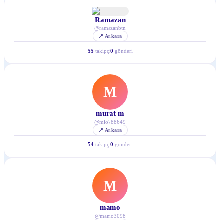
Ramazan
@
ramazanbtn
📍
Ankara
55
takipçi
0
gönderi
M
murat m
@
mio788649
📍
Ankara
54
takipçi
0
gönderi
M
mamo
@
mamo3098