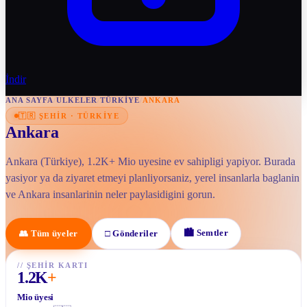
İndir
ANA SAYFA
/
ULKELER
/
TÜRKIYE
/
ANKARA
🇹🇷
ŞEHIR
·
TÜRKIYE
Ankara
Ankara (Türkiye), 1.2K+ Mio uyesine ev sahipligi yapiyor. Burada
yasiyor ya da ziyaret etmeyi planliyorsaniz, yerel insanlarla baglanin
ve Ankara insanlarinin neler paylasidigini gorun.
🏙
Semtler
👥
Tüm üyeler
□
Gönderiler
//
ŞEHIR KARTI
1.2K
+
Mio üyesi