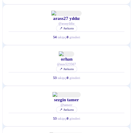
arass27 yıldız
@
arasyildiz
📍
Ankara
54
takipçi
0
gönderi
orhan
@
mio523567
📍
Ankara
53
takipçi
0
gönderi
sezgin tamer
@
tamerr
📍
Ankara
53
takipçi
0
gönderi