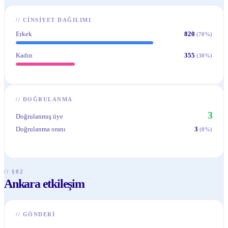
//
CINSIYET DAĞILIMI
Erkek
820
(
70
%)
Kadın
355
(
30
%)
//
DOĞRULANMA
3
Doğrulanmış üye
Doğrulanma oranı
3
(
0
%)
// §02
Ankara etkileşim
//
GÖNDERI