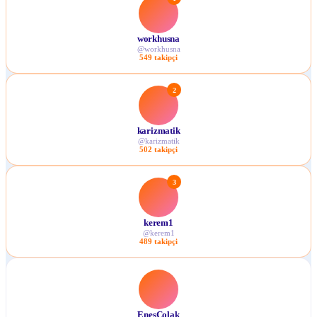
workhusna
@
workhusna
549
takipçi
2
karizmatik
@
karizmatik
502
takipçi
3
kerem1
@
kerem1
489
takipçi
EnesColak