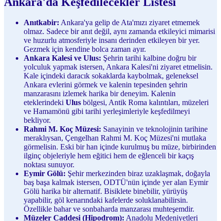
Ankara'da Keşfedilecekler Listesi
Anıtkabir:
Ankara'ya gelip de Ata'mızı ziyaret etmemek
olmaz. Sadece bir anıt değil, aynı zamanda etkileyici mimarisi
ve huzurlu atmosferiyle insanı derinden etkileyen bir yer.
Gezmek için kendine bolca zaman ayır.
Ankara Kalesi ve Ulus:
Şehrin tarihi kalbine doğru bir
yolculuk yapmak istersen, Ankara Kalesi'ni ziyaret etmelisin.
Kale içindeki daracık sokaklarda kaybolmak, geleneksel
Ankara evlerini görmek ve kalenin tepesinden şehrin
manzarasını izlemek harika bir deneyim. Kalenin
eteklerindeki
Ulus
bölgesi, Antik Roma kalıntıları, müzeleri
ve Hamamönü gibi tarihi yerleşimleriyle keşfedilmeyi
bekliyor.
Rahmi M. Koç Müzesi:
Sanayinin ve teknolojinin tarihine
meraklıysan, Çengelhan Rahmi M. Koç Müzesi'ni mutlaka
görmelisin. Eski bir han içinde kurulmuş bu müze, birbirinden
ilginç objeleriyle hem eğitici hem de eğlenceli bir kaçış
noktası sunuyor.
Eymir Gölü:
Şehir merkezinden biraz uzaklaşmak, doğayla
baş başa kalmak istersen, ODTÜ'nün içinde yer alan Eymir
Gölü harika bir alternatif. Bisiklete binebilir, yürüyüş
yapabilir, göl kenarındaki kafelerde soluklanabilirsin.
Özellikle bahar ve sonbaharda manzarası muhteşemdir.
Müzeler Caddesi (Hipodrom):
Anadolu Medeniyetleri