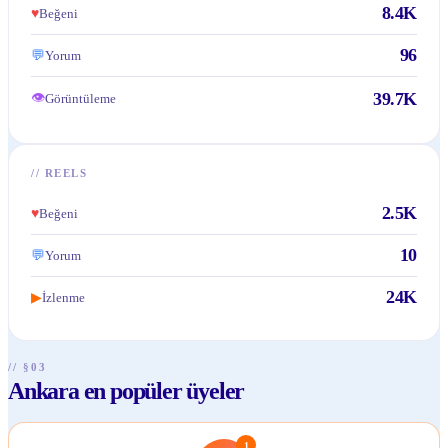
8.4K
♥
Beğeni
96
💬
Yorum
39.7K
👁
Görüntüleme
//
REELS
2.5K
♥
Beğeni
10
💬
Yorum
24K
İzlenme
▶
// §03
Ankara en popüler üyeler
1