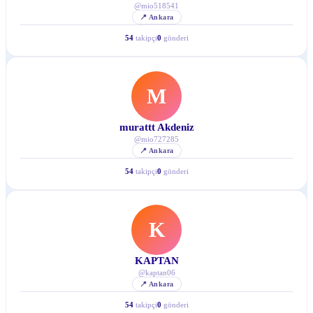
@
mio518541
📍
Ankara
54
takipçi
0
gönderi
M
murattt Akdeniz
@
mio727285
📍
Ankara
54
takipçi
0
gönderi
K
KAPTAN
@
kaptan06
📍
Ankara
54
takipçi
0
gönderi