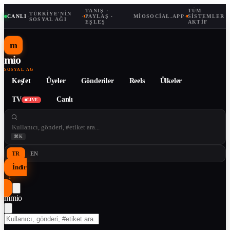
TANIŞ ·
TÜM
TÜRKIYE'NIN
CANLI
·
·
PAYLAŞ ·
MIOSOCIAL.APP
·
SISTEMLER
SOSYAL AĞI
EŞLEŞ
AKTIF
m
mio
SOSYAL AĞ
Keşfet
Üyeler
Gönderiler
Reels
Ülkeler
TV
Canlı
LIVE
⌘K
TR
EN
İndir
↓
m
mio