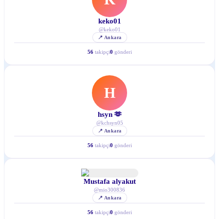
keko01
@
keko01
📍
Ankara
56
takipçi
0
gönderi
H
hsyn 🫶
@
kchsyn05
📍
Ankara
56
takipçi
0
gönderi
Mustafa alyakut
@
mio300836
📍
Ankara
56
takipçi
0
gönderi