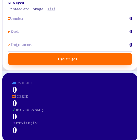
Mio üyesi
Trinidad and Tobago · 🇹🇹
0
□
Gönderi
0
▶
Reels
0
✓
Doğrulanmış
Üyeleri gör
→
👥
UYELER
0
□
İÇERIK
0
✓
DOĞRULANMIŞ
0
✦
ETKILEŞIM
0