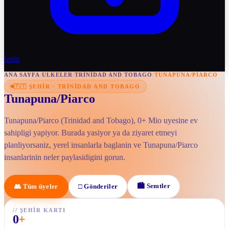
İndir
ANA SAYFA
/
ULKELER
/
TRINIDAD AND TOBAGO
/
TUNAPUNA/PIARCO
🇹🇹
ŞEHIR
·
TRINIDAD AND TOBAGO
Tunapuna/Piarco
Tunapuna/Piarco (Trinidad and Tobago), 0+ Mio uyesine ev
sahipligi yapiyor. Burada yasiyor ya da ziyaret etmeyi
planliyorsaniz, yerel insanlarla baglanin ve Tunapuna/Piarco
insanlarinin neler paylasidigini gorun.
🏙
Semtler
👥
Tüm üyeler
□
Gönderiler
//
ŞEHIR KARTI
0
+