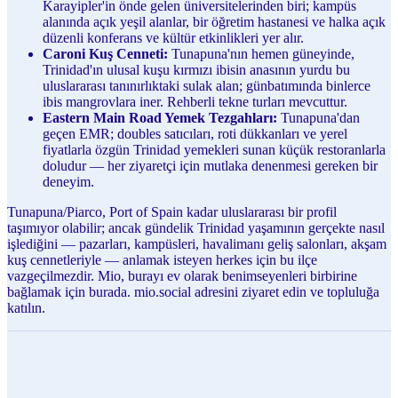
Karayipler'in önde gelen üniversitelerinden biri; kampüs
alanında açık yeşil alanlar, bir öğretim hastanesi ve halka açık
düzenli konferans ve kültür etkinlikleri yer alır.
Caroni Kuş Cenneti:
Tunapuna'nın hemen güneyinde,
Trinidad'ın ulusal kuşu kırmızı ibisin anasının yurdu bu
uluslararası tanınırlıktaki sulak alan; günbatımında binlerce
ibis mangrovlara iner. Rehberli tekne turları mevcuttur.
Eastern Main Road Yemek Tezgahları:
Tunapuna'dan
geçen EMR; doubles satıcıları, roti dükkanları ve yerel
fiyatlarla özgün Trinidad yemekleri sunan küçük restoranlarla
doludur — her ziyaretçi için mutlaka denenmesi gereken bir
deneyim.
Tunapuna/Piarco, Port of Spain kadar uluslararası bir profil
taşımıyor olabilir; ancak gündelik Trinidad yaşamının gerçekte nasıl
işlediğini — pazarları, kampüsleri, havalimanı geliş salonları, akşam
kuş cennetleriyle — anlamak isteyen herkes için bu ilçe
vazgeçilmezdir. Mio, burayı ev olarak benimseyenleri birbirine
bağlamak için burada. mio.social adresini ziyaret edin ve topluluğa
katılın.