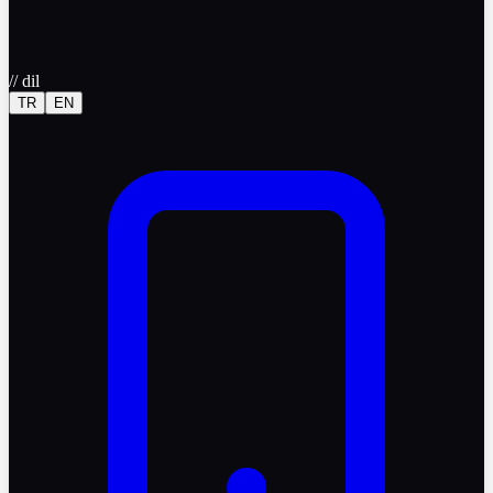
//
dil
TR
EN