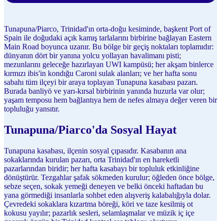
Tunapuna/Piarco, Trinidad'ın orta-doğu kesiminde, başkent Port of
Spain ile doğudaki açık kamış tarlalarını birbirine bağlayan Eastern
Main Road boyunca uzanır. Bu bölge bir geçiş noktaları toplamıdır:
dünyanın dört bir yanına yolcu yollayan havalimanı pisti;
mezunlarını geleceğe hazırlayan UWI kampüsü; her akşam binlerce
kırmızı ibis'in kondığu Caroni sulak alanları; ve her hafta sonu
sabahı tüm ilçeyi bir araya toplayan Tunapuna kasabası pazarı.
Burada banliyö ve yarı-kırsal birbirinin yanında huzurla var olur;
yaşam temposu hem bağlantıya hem de nefes almaya değer veren bir
topluluğu yansıtır.
Tunapuna/Piarco'da Sosyal Hayat
Tunapuna kasabası, ilçenin sosyal çıpasıdır. Kasabanın ana
sokaklarında kurulan pazarı, orta Trinidad'ın en hareketli
pazarlarından biridir; her hafta kasabayı bir topluluk etkinliğine
dönüştürür. Tezgahlar şafak sökmeden kurulur; öğleden önce bölge,
sebze seçen, sokak yemeği deneyen ve belki önceki haftadan bu
yana görmediği insanlarla sohbet eden alışveriş kalabalığıyla dolar.
Çevredeki sokaklara kızartma böreği, köri ve taze kesilmiş ot
kokusu yayılır; pazarlık sesleri, selamlaşmalar ve müzik iç içe