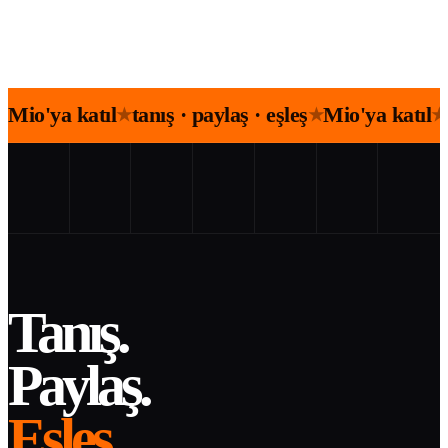
Mio'ya katıl
tanış · paylaş · eşleş
Mio'ya katıl
★
★
★
Tanış.
Paylaş.
Eşleş.