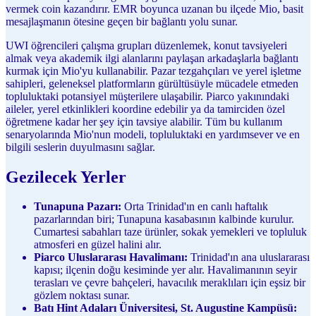
vermek coin kazandırır. EMR boyunca uzanan bu ilçede Mio, basit
mesajlaşmanın ötesine geçen bir bağlantı yolu sunar.
UWI öğrencileri çalışma grupları düzenlemek, konut tavsiyeleri
almak veya akademik ilgi alanlarını paylaşan arkadaşlarla bağlantı
kurmak için Mio'yu kullanabilir. Pazar tezgahçıları ve yerel işletme
sahipleri, geleneksel platformların gürültüsüyle mücadele etmeden
topluluktaki potansiyel müşterilere ulaşabilir. Piarco yakınındaki
aileler, yerel etkinlikleri koordine edebilir ya da tamirciden özel
öğretmene kadar her şey için tavsiye alabilir. Tüm bu kullanım
senaryolarında Mio'nun modeli, topluluktaki en yardımsever ve en
bilgili seslerin duyulmasını sağlar.
Gezilecek Yerler
Tunapuna Pazarı:
Orta Trinidad'ın en canlı haftalık
pazarlarından biri; Tunapuna kasabasının kalbinde kurulur.
Cumartesi sabahları taze ürünler, sokak yemekleri ve topluluk
atmosferi en güzel halini alır.
Piarco Uluslararası Havalimanı:
Trinidad'ın ana uluslararası
kapısı; ilçenin doğu kesiminde yer alır. Havalimanının seyir
terasları ve çevre bahçeleri, havacılık meraklıları için eşsiz bir
gözlem noktası sunar.
Batı Hint Adaları Üniversitesi, St. Augustine Kampüsü: