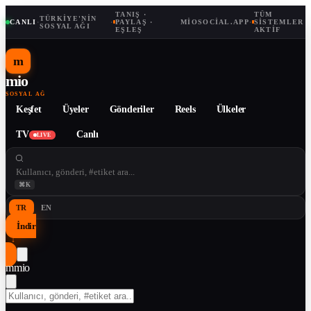
TANIŞ ·
TÜM
TÜRKIYE'NIN
CANLI
·
·
PAYLAŞ ·
MIOSOCIAL.APP
·
SISTEMLER
SOSYAL AĞI
EŞLEŞ
AKTIF
m
mio
SOSYAL AĞ
Keşfet
Üyeler
Gönderiler
Reels
Ülkeler
TV
Canlı
LIVE
⌘K
TR
EN
İndir
↓
m
mio