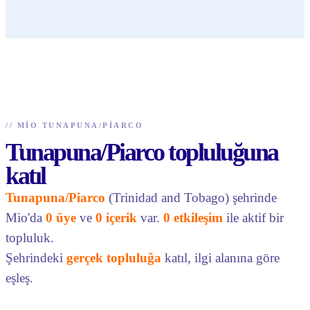
//
MIO TUNAPUNA/PIARCO
Tunapuna/Piarco topluluğuna
katıl
Tunapuna/Piarco
(Trinidad and Tobago) şehrinde
Mio'da
0 üye
ve
0 içerik
var.
0 etkileşim
ile aktif bir
topluluk.
Şehrindeki
gerçek topluluğa
katıl, ilgi alanına göre
eşleş.