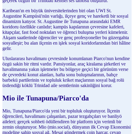
geçerek özgün bir Trinidad kentsel ses tablosu oluşturur.
Karibean'ın en büyük üniversitelerinden biri olan UWI St.
Augustine Kampüsü'nün varlığı, ilçeye genç ve hareketli bir sosyal
dinamizm katıyor. St. Augustine ile Tunapuna arasındaki EMR
koridoru özellikle canlıdır; kampüs kapılarının çevresine kafeleri,
kitapçılar, fast food noktaları ve öğrenci buluşma yerleri kümelenir.
Akşam saatlerinde öğrenciler ve genç profesyoneller bu güzergahta
sosyalleşir; bu alan ilçenin en işlek sosyal koridorlarından biri hâline
gelir.
Uluslararası havalimanı çevresinde konumlanan Piarco'nun kendine
özgü sakin bir ritmi vardır. Pansiyonlar, araç kiralama şirketleri ve
havalimanına yakın işletmeler bu bölgeye geçici bir görünüm verse
de çevredeki konut alanları, hafta sonu buluşmalarının, bahçe
barbekü partilerinin ve topluluk kriket maçlarının sosyal bağ rolü
üstlendiği köklü Trinidad aile semtlerinin sakinliğini korur.
Mio ile Tunapuna/Piarco'da
Mio, Tunapuna/Piarco'da yeni bir topluluk oluşturuyor. İlçenin
öğrencileri, havalimanı çalışanları, pazar tezgahçıları ve banliyö
aileleri; gerçek sohbeti ödüllendiren bir platform için verimli bir
zemin oluşturuyor. Mio (mio.social), dünyanın ilk Cevap Ekonomisi
modeline sahip sosyal ağ. Mesaj göndermek coin harcar, cevap