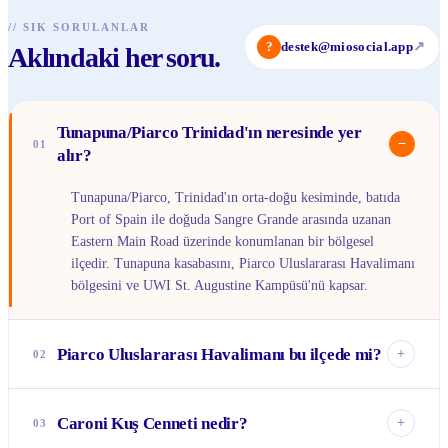
//
SIK SORULANLAR
?
destek@miosocial.app
↗
Aklındaki her soru.
Tunapuna/Piarco Trinidad'ın neresinde yer
−
01
alır?
Tunapuna/Piarco, Trinidad'ın orta-doğu kesiminde, batıda
Port of Spain ile doğuda Sangre Grande arasında uzanan
Eastern Main Road üzerinde konumlanan bir bölgesel
ilçedir. Tunapuna kasabasını, Piarco Uluslararası Havalimanı
bölgesini ve UWI St. Augustine Kampüsü'nü kapsar.
Piarco Uluslararası Havalimanı bu ilçede mi?
+
02
Evet. Trinidad'ın ana uluslararası kapısı olan Piarco
Uluslararası Havalimanı, Tunapuna/Piarco ilçesinin doğu
Caroni Kuş Cenneti nedir?
+
03
kesiminde yer alır ve Trinidad ve Tobago'nun birincil hava