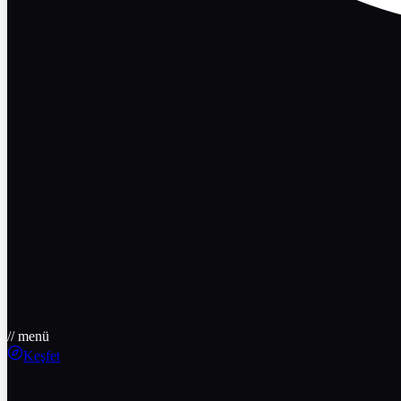
// menü
Keşfet