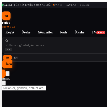
CANLI
·
TÜRKIYE'NIN SOSYAL AĞI
·
TANIŞ · PAYLAŞ · EŞLEŞ
m
mio
SOSYAL AĞ
Keşfet
Üyeler
Gönderiler
Reels
Ülkeler
TV
LIVE
⌘K
TR
EN
İndir
↓
m
mio