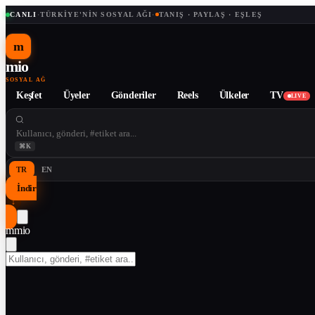
CANLI
·
TÜRKIYE'NIN SOSYAL AĞI
·
TANIŞ · PAYLAŞ · EŞLEŞ
m
mio
SOSYAL AĞ
Keşfet
Üyeler
Gönderiler
Reels
Ülkeler
TV
LIVE
⌘K
TR
EN
İndir
↓
m
mio