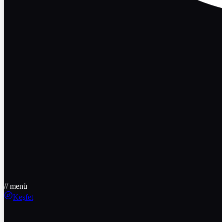
// menü
Keşfet