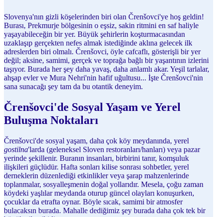
Slovenya'nın gizli köşelerinden biri olan Črenšovci'ye hoş geldin!
Burası, Prekmurje bölgesinin o eşsiz, sakin ritmini en saf haliyle
yaşayabileceğin bir yer. Büyük şehirlerin koşturmacasından
uzaklaşıp gerçekten nefes almak istediğinde aklına gelecek ilk
adreslerden biri olmalı. Črenšovci, öyle cafcaflı, gösterişli bir yer
değil; aksine, samimi, gerçek ve toprağa bağlı bir yaşantının izlerini
taşıyor. Burada her şey daha yavaş, daha anlamlı akar. Yeşil tarlalar,
ahşap evler ve Mura Nehri'nin hafif uğultusu... İşte Črenšovci'nin
sana sunacağı şey tam da bu otantik deneyim.
Črenšovci'de Sosyal Yaşam ve Yerel
Buluşma Noktaları
Črenšovci'de sosyal yaşam, daha çok köy meydanında, yerel
gostilna
'larda (geleneksel Sloven restoranları/hanları) veya pazar
yerinde şekillenir. Buranın insanları, birbirini tanır, komşuluk
ilişkileri güçlüdür. Hafta sonları kilise sonrası sohbetler, yerel
derneklerin düzenlediği etkinlikler veya şarap mahzenlerinde
toplanmalar, sosyalleşmenin doğal yollarıdır. Mesela, çoğu zaman
köydeki yaşlılar meydanda oturup güncel olayları konuşurken,
çocuklar da etrafta oynar. Böyle sıcak, samimi bir atmosfer
bulacaksın burada. Mahalle dediğimiz şey burada daha çok tek bir