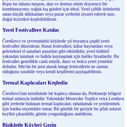
Repa
ise lahana turşusu, darı ve domuz etinin doyurucu bir
kombinasyonu; soğuk kış günleri için ideal. Yerel çiftlik ürünlerini
satan küçük dükkanları veya pazar yerlerini ziyaret ederek taze,
doğal lezzetleri keşfedebilirsin.
Yerel Festivallere Katılın
Črenšovci ve çevresindeki köylerde yıl boyunca çeşitli yerel
festivaller düzenlenir. Hasat festivalleri, kilise bayramları veya
geleneksel el sanatları pazarları gibi etkinlikler, yerel kültürü
yakından tanımak ve halkla kaynaşmak için harika fırsatlardır. Bu
festivaller genellikle canlı müzik, dans ve bolca yerel yemekle
doludur. Mio'da bir post atarak hangi festivallerin ne zaman
olduğunu sorabilir veya kendi keşiflerini paylaşabilirsin.
Termal Kaplıcaları Keşfedin
Črenšovci'nin kendisinde bir kaplıca olmasa da, Prekmurje bölgesi
termal sularıyla ünlüdür. Yakındaki Moravske Toplice veya Lendava
gibi yerlerde bulunan termal kaplıcalar, rahatlamak ve yenilenmek
için harika seçenekler sunar. Bir günlük bir geziyle bu şifalı suların
keyfini çıkarabilir, günün yorgunluğunu atabilirsin.
Bisikletle Köyleri Gezin