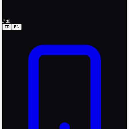
//
dil
TR
EN