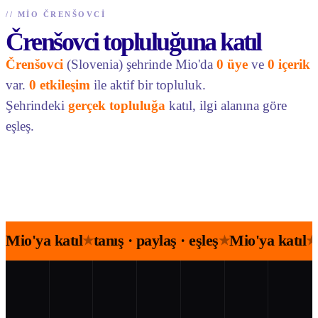
//
MIO ČRENŠOVCI
Črenšovci topluluğuna katıl
Črenšovci
(Slovenia) şehrinde Mio'da
0 üye
ve
0 içerik
var.
0 etkileşim
ile aktif bir topluluk.
Şehrindeki
gerçek topluluğa
katıl, ilgi alanına göre
eşleş.
Mio'ya katıl
tanış · paylaş · eşleş
Mio'ya katıl
★
★
★