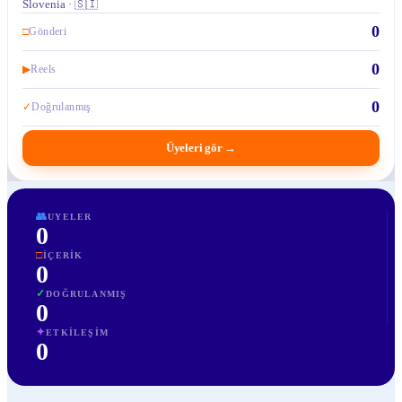
Slovenia · 🇸🇮
0
□
Gönderi
0
▶
Reels
0
✓
Doğrulanmış
Üyeleri gör
→
👥
UYELER
0
□
İÇERIK
0
✓
DOĞRULANMIŞ
0
✦
ETKILEŞIM
0