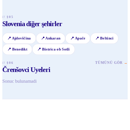
yerel etkinliklere katılarak vakit geçirilir. Burası daha çok
dinlenmek ve doğayla iç içe olmak için idealdir.
// §05
Slovenia diğer şehirler
📍
Ajdovščina
📍
Ankaran
📍
Apače
📍
Beltinci
📍
Benedikt
📍
Bistrica ob Sotli
TÜMÜNÜ GÖR
→
// §06
Črenšovci Uyeleri
Sonuc bulunamadi