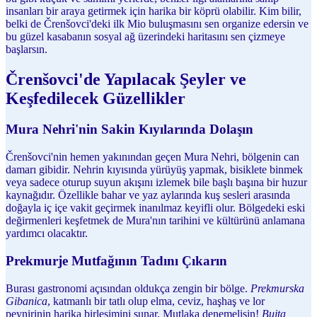
insanları bir araya getirmek için harika bir köprü olabilir. Kim bilir,
belki de Črenšovci'deki ilk Mio buluşmasını sen organize edersin ve
bu güzel kasabanın sosyal ağ üzerindeki haritasını sen çizmeye
başlarsın.
Črenšovci'de Yapılacak Şeyler ve
Keşfedilecek Güzellikler
Mura Nehri'nin Sakin Kıyılarında Dolaşın
Črenšovci'nin hemen yakınından geçen Mura Nehri, bölgenin can
damarı gibidir. Nehrin kıyısında yürüyüş yapmak, bisiklete binmek
veya sadece oturup suyun akışını izlemek bile başlı başına bir huzur
kaynağıdır. Özellikle bahar ve yaz aylarında kuş sesleri arasında
doğayla iç içe vakit geçirmek inanılmaz keyifli olur. Bölgedeki eski
değirmenleri keşfetmek de Mura'nın tarihini ve kültürünü anlamana
yardımcı olacaktır.
Prekmurje Mutfağının Tadını Çıkarın
Burası gastronomi açısından oldukça zengin bir bölge.
Prekmurska
Gibanica
, katmanlı bir tatlı olup elma, ceviz, haşhaş ve lor
peynirinin harika birleşimini sunar. Mutlaka denemelisin!
Bujta