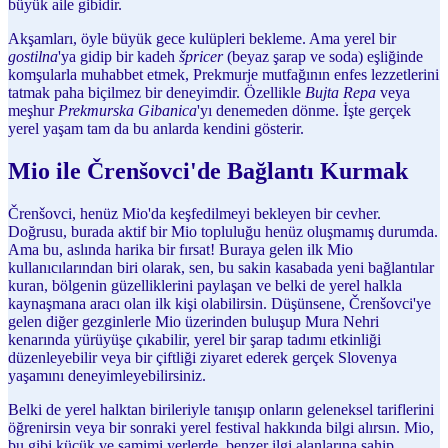
büyük aile gibidir.
Akşamları, öyle büyük gece kulüpleri bekleme. Ama yerel bir
gostilna
'ya gidip bir kadeh
špricer
(beyaz şarap ve soda) eşliğinde
komşularla muhabbet etmek, Prekmurje mutfağının enfes lezzetlerini
tatmak paha biçilmez bir deneyimdir. Özellikle
Bujta Repa
veya
meşhur
Prekmurska Gibanica
'yı denemeden dönme. İşte gerçek
yerel yaşam tam da bu anlarda kendini gösterir.
Mio ile Črenšovci'de Bağlantı Kurmak
Črenšovci, henüz Mio'da keşfedilmeyi bekleyen bir cevher.
Doğrusu, burada aktif bir Mio topluluğu henüz oluşmamış durumda.
Ama bu, aslında harika bir fırsat! Buraya gelen ilk Mio
kullanıcılarından biri olarak, sen, bu sakin kasabada yeni bağlantılar
kuran, bölgenin güzelliklerini paylaşan ve belki de yerel halkla
kaynaşmana aracı olan ilk kişi olabilirsin. Düşünsene, Črenšovci'ye
gelen diğer gezginlerle Mio üzerinden buluşup Mura Nehri
kenarında yürüyüşe çıkabilir, yerel bir şarap tadımı etkinliği
düzenleyebilir veya bir çiftliği ziyaret ederek gerçek Slovenya
yaşamını deneyimleyebilirsiniz.
Belki de yerel halktan birileriyle tanışıp onların geleneksel tariflerini
öğrenirsin veya bir sonraki yerel festival hakkında bilgi alırsın. Mio,
bu gibi küçük ve samimi yerlerde, benzer ilgi alanlarına sahip