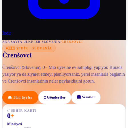
İndir
ANA SAYFA
/
ULKELER
/
SLOVENIA
/
ČRENŠOVCI
🇸🇮
ŞEHIR
·
SLOVENIA
Črenšovci
Črenšovci (Slovenia), 0+ Mio uyesine ev sahipligi yapiyor. Burada
yasiyor ya da ziyaret etmeyi planliyorsaniz, yerel insanlarla baglanin
ve Črenšovci insanlarinin neler paylasidigini gorun.
🏙
Semtler
👥
Tüm üyeler
□
Gönderiler
//
ŞEHIR KARTI
0
+
Mio üyesi