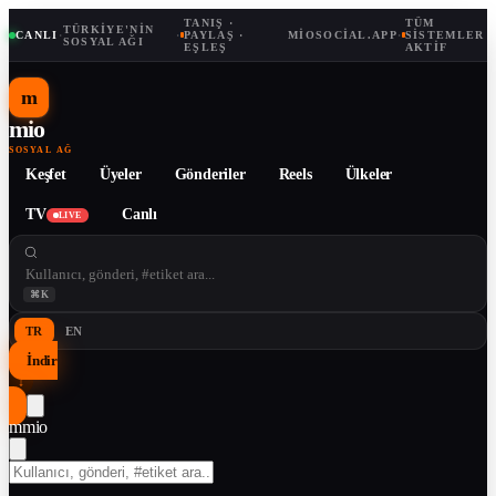
TANIŞ ·
TÜM
TÜRKIYE'NIN
CANLI
·
·
PAYLAŞ ·
MIOSOCIAL.APP
·
SISTEMLER
SOSYAL AĞI
EŞLEŞ
AKTIF
m
mio
SOSYAL AĞ
Keşfet
Üyeler
Gönderiler
Reels
Ülkeler
TV
Canlı
LIVE
⌘K
TR
EN
İndir
↓
m
mio