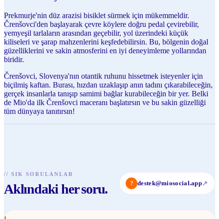
Prekmurje'nin düz arazisi bisiklet sürmek için mükemmeldir.
Črenšovci'den başlayarak çevre köylere doğru pedal çevirebilir,
yemyeşil tarlaların arasından geçebilir, yol üzerindeki küçük
kiliseleri ve şarap mahzenlerini keşfedebilirsin. Bu, bölgenin doğal
güzelliklerini ve sakin atmosferini en iyi deneyimleme yollarından
biridir.
Črenšovci, Slovenya'nın otantik ruhunu hissetmek isteyenler için
biçilmiş kaftan. Burası, hızdan uzaklaşıp anın tadını çıkarabileceğin,
gerçek insanlarla tanışıp samimi bağlar kurabileceğin bir yer. Belki
de Mio'da ilk Črenšovci maceranı başlatırsın ve bu sakin güzelliği
tüm dünyaya tanıtırsın!
//
SIK SORULANLAR
?
destek@miosocial.app
↗
Aklındaki her soru.