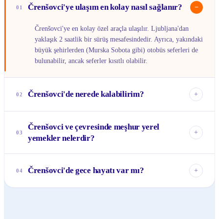
Črenšovci'ye ulaşım en kolay nasıl sağlanır?
−
01
Črenšovci'ye en kolay özel araçla ulaşılır. Ljubljana'dan
yaklaşık 2 saatlik bir sürüş mesafesindedir. Ayrıca, yakındaki
büyük şehirlerden (Murska Sobota gibi) otobüs seferleri de
bulunabilir, ancak seferler kısıtlı olabilir.
Črenšovci'de nerede kalabilirim?
+
02
Črenšovci'nin kendisinde çok fazla otel seçeneği
Črenšovci ve çevresinde meşhur yerel
bulunmamaktadır. Ancak çevredeki köylerde veya Moravske
+
03
yemekler nelerdir?
Toplice gibi daha büyük yerleşim yerlerinde pansiyonlar,
çiftlik evleri (turistik çiftlikler) ve butik oteller
Prekmurje bölgesinin simgesi olan <em>Prekmurska
bulabilirsiniz. Airbnb de yerel konaklama için iyi bir
Gibanica</em> (katmanlı tatlı) ve doyurucu <em>Bujta
Črenšovci'de gece hayatı var mı?
seçenek olabilir.
+
04
Repa</em> (lahana turşusu ve et yemeği) mutlaka
denemeniz gereken lezzetlerdendir. Ayrıca yerel şarapları,
Črenšovci, sakin ve huzurlu bir kasaba olduğu için canlı bir
balkabağı çekirdeği yağını ve taze çiftlik ürünlerini de
gece hayatı beklemeyin. Akşamları genellikle yerel
tadabilirsiniz.
<em>gostilna</em>'larda yemek yiyip bir şeyler içerek veya