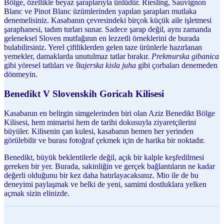
Bölge, özellikle beyaz şaraplarıyla ünlüdür. Riesling, Sauvignon
Blanc ve Pinot Blanc üzümlerinden yapılan şarapları mutlaka
denemelisiniz. Kasabanın çevresindeki birçok küçük aile işletmesi
şaraphanesi, tadım turları sunar. Sadece şarap değil, aynı zamanda
geleneksel Sloven mutfağının en lezzetli örneklerini de burada
bulabilirsiniz. Yerel çiftliklerden gelen taze ürünlerle hazırlanan
yemekler, damaklarda unutulmaz tatlar bırakır.
Prekmurska gibanica
gibi yöresel tatlıları ve
štajerska kisla juha
gibi çorbaları denemeden
dönmeyin.
Benedikt V Slovenskih Goricah Kilisesi
Kasabanın en belirgin simgelerinden biri olan Aziz Benedikt Bölge
Kilisesi, hem mimarisi hem de tarihi dokusuyla ziyaretçilerini
büyüler. Kilisenin çan kulesi, kasabanın hemen her yerinden
görülebilir ve burası fotoğraf çekmek için de harika bir noktadır.
Benedikt, büyük beklentilerle değil, açık bir kalple keşfedilmesi
gereken bir yer. Burada, sakinliğin ve gerçek bağlantıların ne kadar
değerli olduğunu bir kez daha hatırlayacaksınız. Mio ile de bu
deneyimi paylaşmak ve belki de yeni, samimi dostluklara yelken
açmak sizin elinizde.