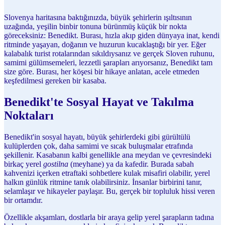
Slovenya haritasına baktığınızda, büyük şehirlerin ışıltısının
uzağında, yeşilin binbir tonuna bürünmüş küçük bir nokta
göreceksiniz: Benedikt. Burası, hızla akıp giden dünyaya inat, kendi
ritminde yaşayan, doğanın ve huzurun kucaklaştığı bir yer. Eğer
kalabalık turist rotalarından sıkıldıysanız ve gerçek Sloven ruhunu,
samimi gülümsemeleri, lezzetli şarapları arıyorsanız, Benedikt tam
size göre. Burası, her köşesi bir hikaye anlatan, acele etmeden
keşfedilmesi gereken bir kasaba.
Benedikt'te Sosyal Hayat ve Takılma
Noktaları
Benedikt'in sosyal hayatı, büyük şehirlerdeki gibi gürültülü
kulüplerden çok, daha samimi ve sıcak buluşmalar etrafında
şekillenir. Kasabanın kalbi genellikle ana meydan ve çevresindeki
birkaç yerel
gostilna
(meyhane) ya da kafedir. Burada sabah
kahvenizi içerken etraftaki sohbetlere kulak misafiri olabilir, yerel
halkın günlük ritmine tanık olabilirsiniz. İnsanlar birbirini tanır,
selamlaşır ve hikayeler paylaşır. Bu, gerçek bir topluluk hissi veren
bir ortamdır.
Özellikle akşamları, dostlarla bir araya gelip yerel şarapların tadına