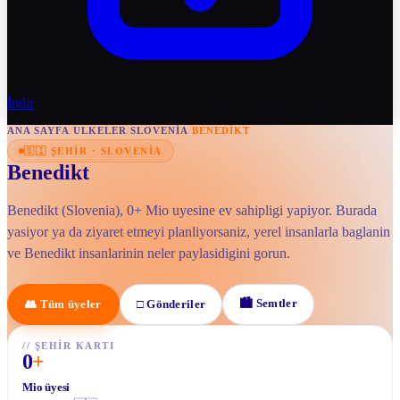
İndir
ANA SAYFA
/
ULKELER
/
SLOVENIA
/
BENEDIKT
🇸🇮
ŞEHIR
·
SLOVENIA
Benedikt
Benedikt (Slovenia), 0+ Mio uyesine ev sahipligi yapiyor. Burada
yasiyor ya da ziyaret etmeyi planliyorsaniz, yerel insanlarla baglanin
ve Benedikt insanlarinin neler paylasidigini gorun.
🏙
Semtler
👥
Tüm üyeler
□
Gönderiler
//
ŞEHIR KARTI
0
+
Mio üyesi