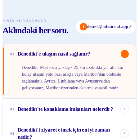
//
SIK SORULANLAR
?
destek@miosocial.app
↗
Aklındaki her soru.
Benedikt'e ulaşım nasıl sağlanır?
−
01
Benedikt, Maribor'a yaklaşık 25 km uzaklıkta yer alır. En
kolay ulaşım yolu özel araçla veya Maribor'dan otobüsle
sağlamaktır. Ayrıca, Ljubljana veya Avusturya'dan
geliyorsanız, Maribor üzerinden aktarma yapabilirsiniz.
Benedikt'te konaklama imkanları nelerdir?
+
02
Kasabanın kendisinde sınırlı sayıda yerel pansiyon ve çiftlik
Benedikt'i ziyaret etmek için en iyi zaman
evi konaklama imkanı bulunmaktadır. Daha fazla seçenek
+
03
nedir?
için Maribor gibi yakındaki büyük şehirleri düşünebilir veya