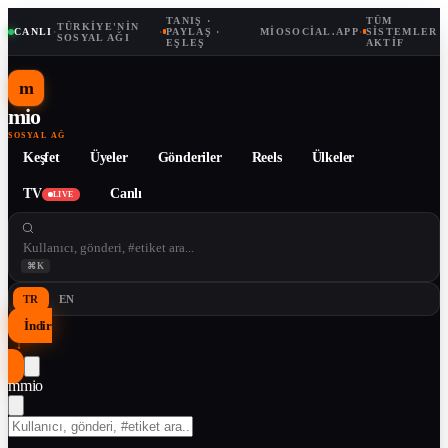
TANIŞ ·
TÜM
TÜRKIYE'NIN
CANLI
·
·
PAYLAŞ ·
MIOSOCIAL.APP
·
SISTEMLER
SOSYAL AĞI
EŞLEŞ
AKTIF
m
mio
SOSYAL AĞ
Keşfet
Üyeler
Gönderiler
Reels
Ülkeler
TV
Canlı
LIVE
⌘K
TR
EN
İndir
↓
m
mio