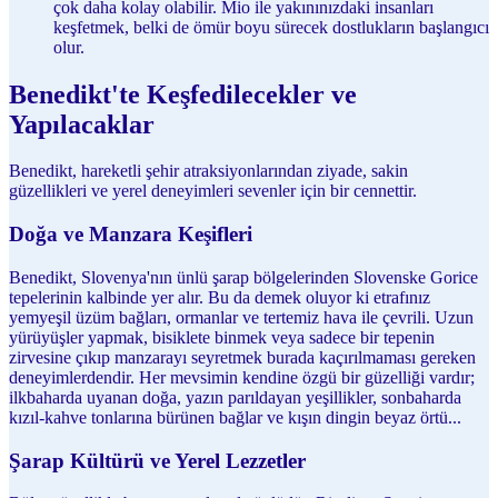
çok daha kolay olabilir. Mio ile yakınınızdaki insanları
keşfetmek, belki de ömür boyu sürecek dostlukların başlangıcı
olur.
Benedikt'te Keşfedilecekler ve
Yapılacaklar
Benedikt, hareketli şehir atraksiyonlarından ziyade, sakin
güzellikleri ve yerel deneyimleri sevenler için bir cennettir.
Doğa ve Manzara Keşifleri
Benedikt, Slovenya'nın ünlü şarap bölgelerinden Slovenske Gorice
tepelerinin kalbinde yer alır. Bu da demek oluyor ki etrafınız
yemyeşil üzüm bağları, ormanlar ve tertemiz hava ile çevrili. Uzun
yürüyüşler yapmak, bisiklete binmek veya sadece bir tepenin
zirvesine çıkıp manzarayı seyretmek burada kaçırılmaması gereken
deneyimlerdendir. Her mevsimin kendine özgü bir güzelliği vardır;
ilkbaharda uyanan doğa, yazın parıldayan yeşillikler, sonbaharda
kızıl-kahve tonlarına bürünen bağlar ve kışın dingin beyaz örtü...
Şarap Kültürü ve Yerel Lezzetler