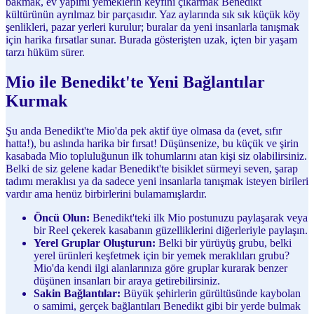
bakmak, ev yapımı yemeklerin keyfini çıkarmak Benedikt
kültürünün ayrılmaz bir parçasıdır. Yaz aylarında sık sık küçük köy
şenlikleri, pazar yerleri kurulur; buralar da yeni insanlarla tanışmak
için harika fırsatlar sunar. Burada gösterişten uzak, içten bir yaşam
tarzı hüküm sürer.
Mio ile Benedikt'te Yeni Bağlantılar
Kurmak
Şu anda Benedikt'te Mio'da pek aktif üye olmasa da (evet, sıfır
hatta!), bu aslında harika bir fırsat! Düşünsenize, bu küçük ve şirin
kasabada Mio topluluğunun ilk tohumlarını atan kişi siz olabilirsiniz.
Belki de siz gelene kadar Benedikt'te bisiklet sürmeyi seven, şarap
tadımı meraklısı ya da sadece yeni insanlarla tanışmak isteyen birileri
vardır ama henüz birbirlerini bulamamışlardır.
Öncü Olun:
Benedikt'teki ilk Mio postunuzu paylaşarak veya
bir Reel çekerek kasabanın güzelliklerini diğerleriyle paylaşın.
Yerel Gruplar Oluşturun:
Belki bir yürüyüş grubu, belki
yerel ürünleri keşfetmek için bir yemek meraklıları grubu?
Mio'da kendi ilgi alanlarınıza göre gruplar kurarak benzer
düşünen insanları bir araya getirebilirsiniz.
Sakin Bağlantılar:
Büyük şehirlerin gürültüsünde kaybolan
o samimi, gerçek bağlantıları Benedikt gibi bir yerde bulmak