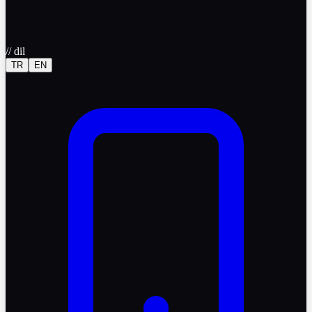
//
dil
TR
EN