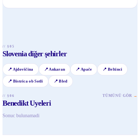
bölgedeki kırsal turizm çiftliklerini tercih edebilirsiniz.
Bölge, özellikle ilkbahar ve sonbahar aylarında doğanın ve
şarap bağlarının en güzel halini sergiler. Hasat zamanı olan
sonbaharda düzenlenen şenlikler de oldukça keyifli olabilir.
Yaz ayları ise bisiklet ve doğa yürüyüşleri için idealdir.
// §05
Slovenia diğer şehirler
📍
Ajdovščina
📍
Ankaran
📍
Apače
📍
Beltinci
📍
Bistrica ob Sotli
📍
Bled
TÜMÜNÜ GÖR
→
// §06
Benedikt Uyeleri
Sonuc bulunamadi