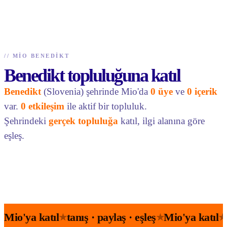
//
MIO BENEDIKT
Benedikt topluluğuna katıl
Benedikt
(Slovenia) şehrinde Mio'da
0 üye
ve
0 içerik
var.
0 etkileşim
ile aktif bir topluluk.
Şehrindeki
gerçek topluluğa
katıl, ilgi alanına göre
eşleş.
Mio'ya katıl
tanış · paylaş · eşleş
Mio'ya katıl
★
★
★