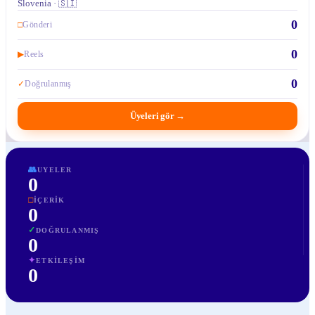
Slovenia · 🇸🇮
0
□
Gönderi
0
▶
Reels
0
✓
Doğrulanmış
Üyeleri gör
→
👥
UYELER
0
□
İÇERIK
0
✓
DOĞRULANMIŞ
0
✦
ETKILEŞIM
0