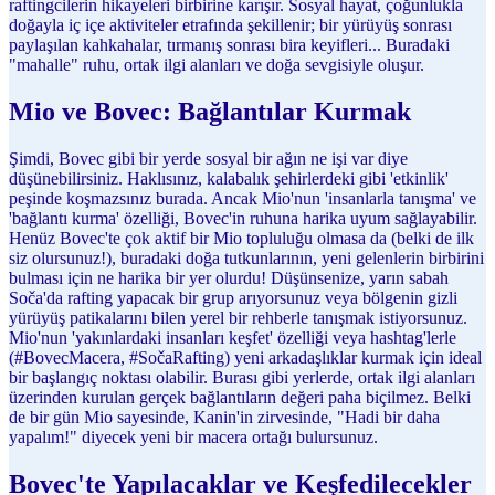
raftingcilerin hikayeleri birbirine karışır. Sosyal hayat, çoğunlukla
doğayla iç içe aktiviteler etrafında şekillenir; bir yürüyüş sonrası
paylaşılan kahkahalar, tırmanış sonrası bira keyifleri... Buradaki
"mahalle" ruhu, ortak ilgi alanları ve doğa sevgisiyle oluşur.
Mio ve Bovec: Bağlantılar Kurmak
Şimdi, Bovec gibi bir yerde sosyal bir ağın ne işi var diye
düşünebilirsiniz. Haklısınız, kalabalık şehirlerdeki gibi 'etkinlik'
peşinde koşmazsınız burada. Ancak Mio'nun 'insanlarla tanışma' ve
'bağlantı kurma' özelliği, Bovec'in ruhuna harika uyum sağlayabilir.
Henüz Bovec'te çok aktif bir Mio topluluğu olmasa da (belki de ilk
siz olursunuz!), buradaki doğa tutkunlarının, yeni gelenlerin birbirini
bulması için ne harika bir yer olurdu! Düşünsenize, yarın sabah
Soča'da rafting yapacak bir grup arıyorsunuz veya bölgenin gizli
yürüyüş patikalarını bilen yerel bir rehberle tanışmak istiyorsunuz.
Mio'nun 'yakınlardaki insanları keşfet' özelliği veya hashtag'lerle
(#BovecMacera, #SočaRafting) yeni arkadaşlıklar kurmak için ideal
bir başlangıç noktası olabilir. Burası gibi yerlerde, ortak ilgi alanları
üzerinden kurulan gerçek bağlantıların değeri paha biçilmez. Belki
de bir gün Mio sayesinde, Kanin'in zirvesinde, "Hadi bir daha
yapalım!" diyecek yeni bir macera ortağı bulursunuz.
Bovec'te Yapılacaklar ve Keşfedilecekler