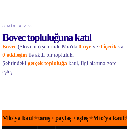
//
MIO BOVEC
Bovec topluluğuna katıl
Bovec
(Slovenia) şehrinde Mio'da
0 üye
ve
0 içerik
var.
0 etkileşim
ile aktif bir topluluk.
Şehrindeki
gerçek topluluğa
katıl, ilgi alanına göre
eşleş.
Mio'ya katıl
tanış · paylaş · eşleş
Mio'ya katıl
★
★
★