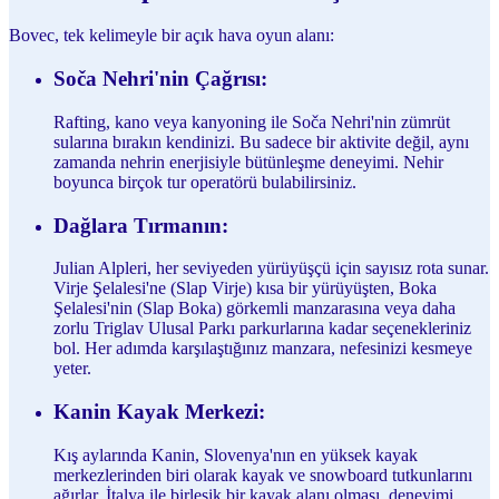
Bovec, tek kelimeyle bir açık hava oyun alanı:
Soča Nehri'nin Çağrısı:
Rafting, kano veya kanyoning ile Soča Nehri'nin zümrüt
sularına bırakın kendinizi. Bu sadece bir aktivite değil, aynı
zamanda nehrin enerjisiyle bütünleşme deneyimi. Nehir
boyunca birçok tur operatörü bulabilirsiniz.
Dağlara Tırmanın:
Julian Alpleri, her seviyeden yürüyüşçü için sayısız rota sunar.
Virje Şelalesi'ne (Slap Virje) kısa bir yürüyüşten, Boka
Şelalesi'nin (Slap Boka) görkemli manzarasına veya daha
zorlu Triglav Ulusal Parkı parkurlarına kadar seçenekleriniz
bol. Her adımda karşılaştığınız manzara, nefesinizi kesmeye
yeter.
Kanin Kayak Merkezi:
Kış aylarında Kanin, Slovenya'nın en yüksek kayak
merkezlerinden biri olarak kayak ve snowboard tutkunlarını
ağırlar. İtalya ile birleşik bir kayak alanı olması, deneyimi