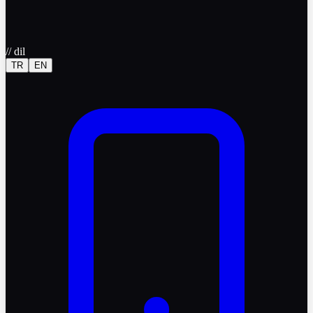
//
dil
TR
EN