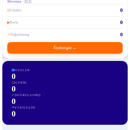
Slovenia · 🇸🇮
0
□
Gönderi
0
▶
Reels
0
✓
Doğrulanmış
Üyeleri gör
→
👥
UYELER
0
□
İÇERIK
0
✓
DOĞRULANMIŞ
0
✦
ETKILEŞIM
0