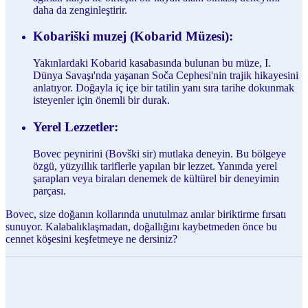
daha da zenginleştirir.
Kobariški muzej (Kobarid Müzesi):
Yakınlardaki Kobarid kasabasında bulunan bu müze, I.
Dünya Savaşı'nda yaşanan Soča Cephesi'nin trajik hikayesini
anlatıyor. Doğayla iç içe bir tatilin yanı sıra tarihe dokunmak
isteyenler için önemli bir durak.
Yerel Lezzetler:
Bovec peynirini (Bovški sir) mutlaka deneyin. Bu bölgeye
özgü, yüzyıllık tariflerle yapılan bir lezzet. Yanında yerel
şarapları veya biraları denemek de kültürel bir deneyimin
parçası.
Bovec, size doğanın kollarında unutulmaz anılar biriktirme fırsatı
sunuyor. Kalabalıklaşmadan, doğallığını kaybetmeden önce bu
cennet köşesini keşfetmeye ne dersiniz?