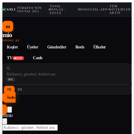
TANIŞ ·
TÜM
TÜRKIYE'NIN
CANLI
·
·
PAYLAŞ ·
MIOSOCIAL.APP
·
SISTEMLER
SOSYAL AĞI
EŞLEŞ
AKTIF
m
mio
SOSYAL AĞ
Keşfet
Üyeler
Gönderiler
Reels
Ülkeler
TV
Canlı
LIVE
⌘K
TR
EN
İndir
↓
m
mio