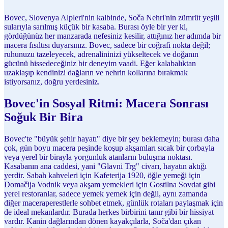
Bovec, Slovenya Alpleri'nin kalbinde, Soča Nehri'nin zümrüt yeşili
sularıyla sarılmış küçük bir kasaba. Burası öyle bir yer ki,
gördüğünüz her manzarada nefesiniz kesilir, attığınız her adımda bir
macera fısıltısı duyarsınız. Bovec, sadece bir coğrafi nokta değil;
ruhunuzu tazeleyecek, adrenalininizi yükseltecek ve doğanın
gücünü hissedeceğiniz bir deneyim vaadi. Eğer kalabalıktan
uzaklaşıp kendinizi dağların ve nehrin kollarına bırakmak
istiyorsanız, doğru yerdesiniz.
Bovec'in Sosyal Ritmi: Macera Sonrası
Soğuk Bir Bira
Bovec'te "büyük şehir hayatı" diye bir şey beklemeyin; burası daha
çok, gün boyu macera peşinde koşup akşamları sıcak bir çorbayla
veya yerel bir birayla yorgunluk atanların buluşma noktası.
Kasabanın ana caddesi, yani "Glavni Trg" civarı, hayatın aktığı
yerdir. Sabah kahveleri için Kafeterija 1920, öğle yemeği için
Domačija Vodnik veya akşam yemekleri için Gostilna Sovdat gibi
yerel restoranlar, sadece yemek yemek için değil, aynı zamanda
diğer maceraperestlerle sohbet etmek, günlük rotaları paylaşmak için
de ideal mekanlardır. Burada herkes birbirini tanır gibi bir hissiyat
vardır. Kanin dağlarından dönen kayakçılarla, Soča'dan çıkan