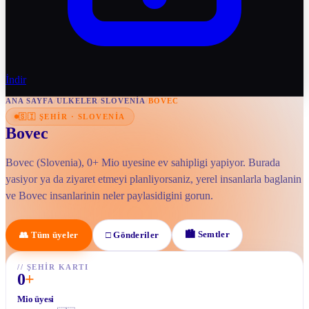
İndir
ANA SAYFA
/
ULKELER
/
SLOVENIA
/
BOVEC
🇸🇮
ŞEHIR
·
SLOVENIA
Bovec
Bovec (Slovenia), 0+ Mio uyesine ev sahipligi yapiyor. Burada
yasiyor ya da ziyaret etmeyi planliyorsaniz, yerel insanlarla baglanin
ve Bovec insanlarinin neler paylasidigini gorun.
🏙
Semtler
👥
Tüm üyeler
□
Gönderiler
//
ŞEHIR KARTI
0
+
Mio üyesi