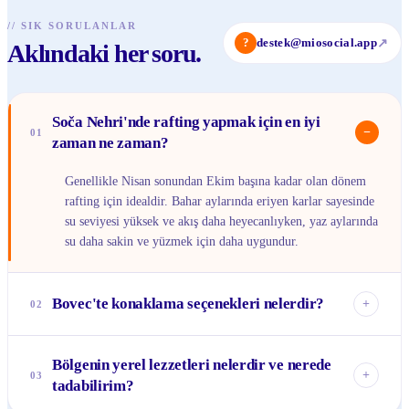
//
SIK SORULANLAR
?
destek@miosocial.app
↗
Aklındaki her soru.
Soča Nehri'nde rafting yapmak için en iyi
−
01
zaman ne zaman?
Genellikle Nisan sonundan Ekim başına kadar olan dönem
rafting için idealdir. Bahar aylarında eriyen karlar sayesinde
su seviyesi yüksek ve akış daha heyecanlıyken, yaz aylarında
su daha sakin ve yüzmek için daha uygundur.
Bovec'te konaklama seçenekleri nelerdir?
+
02
Bovec'te butik otellerden pansiyonlara, kamp alanlarından
Bölgenin yerel lezzetleri nelerdir ve nerede
dağ evlerine kadar çeşitli konaklama seçenekleri mevcut.
+
03
tadabilirim?
Özellikle yaz aylarında ve kış sezonunda yer bulmak
zorlaşabileceği için önceden rezervasyon yaptırmanız