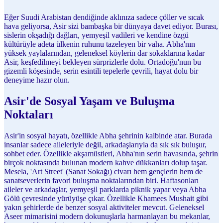
Eğer Suudi Arabistan dendiğinde aklınıza sadece çöller ve sıcak
hava geliyorsa, Asir sizi bambaşka bir dünyaya davet ediyor. Burası,
sislerin okşadığı dağları, yemyeşil vadileri ve kendine özgü
kültürüyle adeta ülkenin ruhunu tazeleyen bir vaha. Abha'nın
yüksek yaylalarından, geleneksel köylerin dar sokaklarına kadar
Asir, keşfedilmeyi bekleyen sürprizlerle dolu. Ortadoğu'nun bu
gizemli köşesinde, serin esintili tepelerle çevrili, hayat dolu bir
deneyime hazır olun.
Asir'de Sosyal Yaşam ve Buluşma
Noktaları
Asir'in sosyal hayatı, özellikle Abha şehrinin kalbinde atar. Burada
insanlar sadece aileleriyle değil, arkadaşlarıyla da sık sık buluşur,
sohbet eder. Özellikle akşamüstleri, Abha'nın serin havasında, şehrin
birçok noktasında bulunan modern kahve dükkanları dolup taşar.
Mesela, 'Art Street' (Sanat Sokağı) civarı hem gençlerin hem de
sanatseverlerin favori buluşma noktalarından biri. Haftasonları
aileler ve arkadaşlar, yemyeşil parklarda piknik yapar veya Abha
Gölü çevresinde yürüyüşe çıkar. Özellikle Khamees Mushait gibi
yakın şehirlerde de benzer sosyal aktiviteler mevcut. Geleneksel
Aseer mimarisini modern dokunuşlarla harmanlayan bu mekanlar,