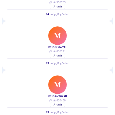
@
mio350785
📍
'Asir
64
takipçi
0
gönderi
M
mio836291
@
mio836291
📍
'Asir
63
takipçi
0
gönderi
M
mio428430
@
mio428430
📍
'Asir
63
takipçi
0
gönderi