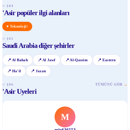
// §04
'Asir popüler ilgi alanları
♥
Teknoloji
1
// §05
Saudi Arabia diğer şehirler
📍
Al Bahah
📍
Al Jawf
📍
Al-Qassim
📍
Eastern
📍
Ha'il
📍
Jazan
TÜMÜNÜ GÖR
→
// §06
'Asir Uyeleri
M
mio636553