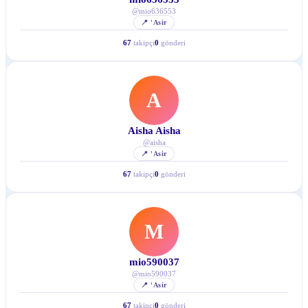
@
mio636553
📍
'Asir
67
takipçi
0
gönderi
A
Aisha Aisha
@
aisha
📍
'Asir
67
takipçi
0
gönderi
M
mio590037
@
mio590037
📍
'Asir
67
takipçi
0
gönderi