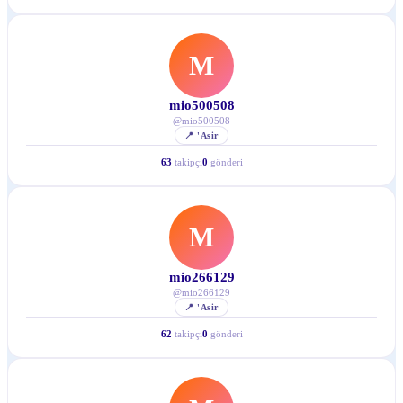
M
mio500508
@
mio500508
📍
'Asir
63
takipçi
0
gönderi
M
mio266129
@
mio266129
📍
'Asir
62
takipçi
0
gönderi