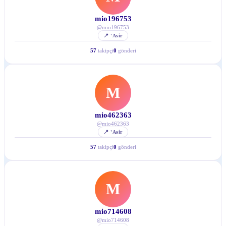
mio196753
@
mio196753
📍
'Asir
57
takipçi
0
gönderi
M
mio462363
@
mio462363
📍
'Asir
57
takipçi
0
gönderi
M
mio714608
@
mio714608