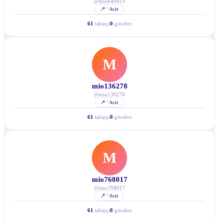
@
mio640853
📍
'Asir
61
takipçi
0
gönderi
M
mio136278
@
mio136278
📍
'Asir
61
takipçi
0
gönderi
M
mio768017
@
mio768017
📍
'Asir
61
takipçi
0
gönderi