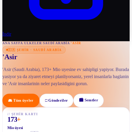
İndir
ANA SAYFA
/
ULKELER
/
SAUDI ARABIA
/
'ASIR
🇸🇦
ŞEHIR
·
SAUDI ARABIA
'Asir
'Asir (Saudi Arabia), 173+ Mio uyesine ev sahipligi yapiyor. Burada
yasiyor ya da ziyaret etmeyi planliyorsaniz, yerel insanlarla baglanin
ve 'Asir insanlarinin neler paylasidigini gorun.
🏙
Semtler
👥
Tüm üyeler
□
Gönderiler
//
ŞEHIR KARTI
173
+
Mio üyesi