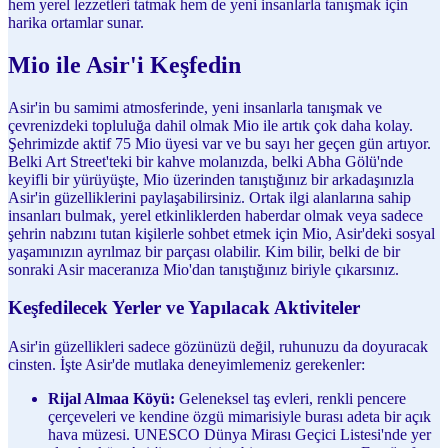
hem yerel lezzetleri tatmak hem de yeni insanlarla tanışmak için
harika ortamlar sunar.
Mio ile Asir'i Keşfedin
Asir'in bu samimi atmosferinde, yeni insanlarla tanışmak ve
çevrenizdeki topluluğa dahil olmak Mio ile artık çok daha kolay.
Şehrimizde aktif 75 Mio üyesi var ve bu sayı her geçen gün artıyor.
Belki Art Street'teki bir kahve molanızda, belki Abha Gölü'nde
keyifli bir yürüyüşte, Mio üzerinden tanıştığınız bir arkadaşınızla
Asir'in güzelliklerini paylaşabilirsiniz. Ortak ilgi alanlarına sahip
insanları bulmak, yerel etkinliklerden haberdar olmak veya sadece
şehrin nabzını tutan kişilerle sohbet etmek için Mio, Asir'deki sosyal
yaşamınızın ayrılmaz bir parçası olabilir. Kim bilir, belki de bir
sonraki Asir maceranıza Mio'dan tanıştığınız biriyle çıkarsınız.
Keşfedilecek Yerler ve Yapılacak Aktiviteler
Asir'in güzellikleri sadece gözünüzü değil, ruhunuzu da doyuracak
cinsten. İşte Asir'de mutlaka deneyimlemeniz gerekenler:
Rijal Almaa Köyü:
Geleneksel taş evleri, renkli pencere
çerçeveleri ve kendine özgü mimarisiyle burası adeta bir açık
hava müzesi. UNESCO Dünya Mirası Geçici Listesi'nde yer