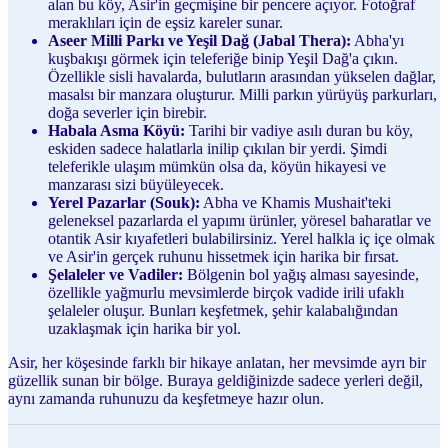
alan bu köy, Asir'in geçmişine bir pencere açıyor. Fotoğraf
meraklıları için de eşsiz kareler sunar.
Aseer Milli Parkı ve Yeşil Dağ (Jabal Thera):
Abha'yı
kuşbakışı görmek için teleferiğe binip Yeşil Dağ'a çıkın.
Özellikle sisli havalarda, bulutların arasından yükselen dağlar,
masalsı bir manzara oluşturur. Milli parkın yürüyüş parkurları,
doğa severler için birebir.
Habala Asma Köyü:
Tarihi bir vadiye asılı duran bu köy,
eskiden sadece halatlarla inilip çıkılan bir yerdi. Şimdi
teleferikle ulaşım mümkün olsa da, köyün hikayesi ve
manzarası sizi büyüleyecek.
Yerel Pazarlar (Souk):
Abha ve Khamis Mushait'teki
geleneksel pazarlarda el yapımı ürünler, yöresel baharatlar ve
otantik Asir kıyafetleri bulabilirsiniz. Yerel halkla iç içe olmak
ve Asir'in gerçek ruhunu hissetmek için harika bir fırsat.
Şelaleler ve Vadiler:
Bölgenin bol yağış alması sayesinde,
özellikle yağmurlu mevsimlerde birçok vadide irili ufaklı
şelaleler oluşur. Bunları keşfetmek, şehir kalabalığından
uzaklaşmak için harika bir yol.
Asir, her köşesinde farklı bir hikaye anlatan, her mevsimde ayrı bir
güzellik sunan bir bölge. Buraya geldiğinizde sadece yerleri değil,
aynı zamanda ruhunuzu da keşfetmeye hazır olun.