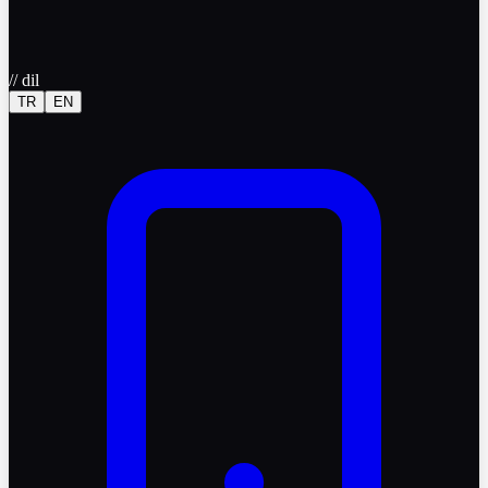
//
dil
TR
EN