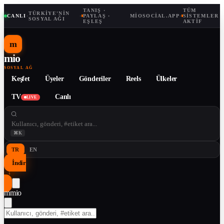
TANIŞ ·
TÜM
TÜRKIYE'NIN
CANLI
·
·
PAYLAŞ ·
MIOSOCIAL.APP
·
SISTEMLER
SOSYAL AĞI
EŞLEŞ
AKTIF
m
mio
SOSYAL AĞ
Keşfet
Üyeler
Gönderiler
Reels
Ülkeler
TV
Canlı
LIVE
⌘K
TR
EN
İndir
↓
m
mio