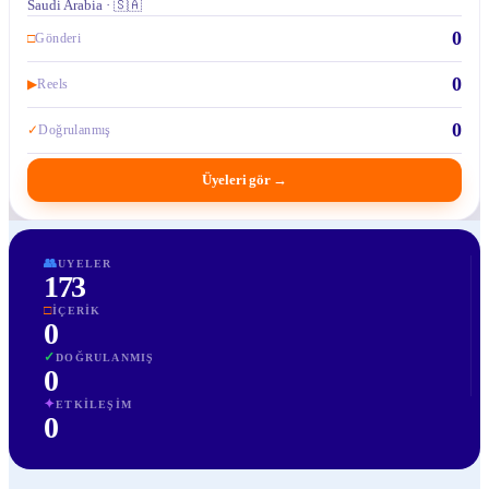
Saudi Arabia · 🇸🇦
0
□
Gönderi
0
▶
Reels
0
✓
Doğrulanmış
Üyeleri gör
→
👥
UYELER
173
□
İÇERIK
0
✓
DOĞRULANMIŞ
0
✦
ETKILEŞIM
0