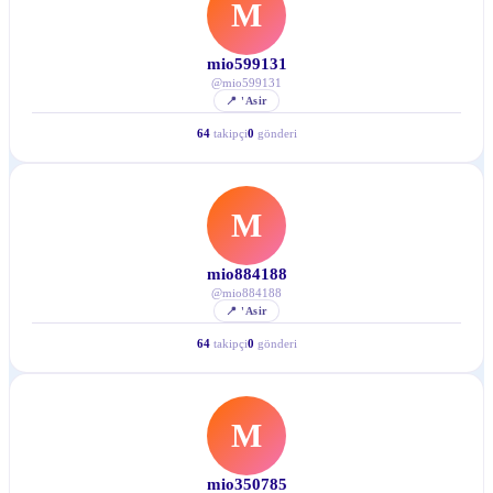
M
mio599131
@
mio599131
📍
'Asir
64
takipçi
0
gönderi
M
mio884188
@
mio884188
📍
'Asir
64
takipçi
0
gönderi
M
mio350785