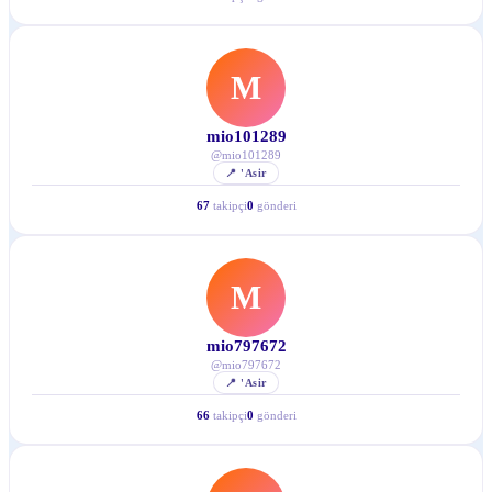
M
mio101289
@
mio101289
📍
'Asir
67
takipçi
0
gönderi
M
mio797672
@
mio797672
📍
'Asir
66
takipçi
0
gönderi