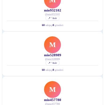
mio932102
@
mio932102
📍
'Asir
60
takipçi
0
gönderi
M
mio528989
@
mio528989
📍
'Asir
60
takipçi
0
gönderi
M
mio457780
@
mio457780