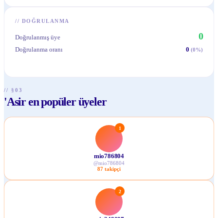
//
DOĞRULANMA
0
Doğrulanmış üye
Doğrulanma oranı
0
(
0
%)
// §03
'Asir en popüler üyeler
1
mio786804
@
mio786804
87
takipçi
2