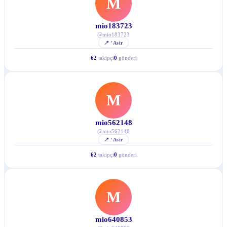
M
mio183723
@
mio183723
📍
'Asir
62
takipçi
0
gönderi
M
mio562148
@
mio562148
📍
'Asir
62
takipçi
0
gönderi
M
mio640853