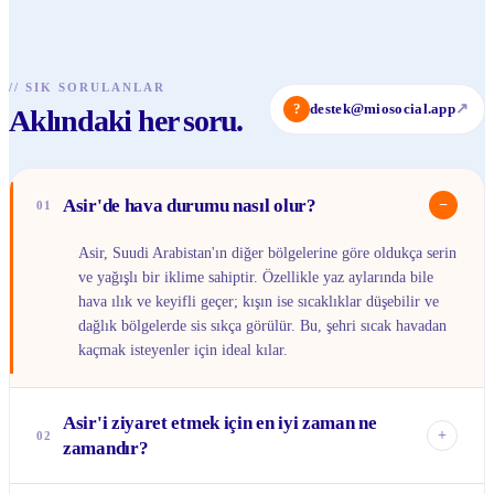
//
SIK SORULANLAR
?
destek@miosocial.app
↗
Aklındaki her soru.
Asir'de hava durumu nasıl olur?
−
01
Asir, Suudi Arabistan'ın diğer bölgelerine göre oldukça serin
ve yağışlı bir iklime sahiptir. Özellikle yaz aylarında bile
hava ılık ve keyifli geçer; kışın ise sıcaklıklar düşebilir ve
dağlık bölgelerde sis sıkça görülür. Bu, şehri sıcak havadan
kaçmak isteyenler için ideal kılar.
Asir'i ziyaret etmek için en iyi zaman ne
+
02
zamandır?