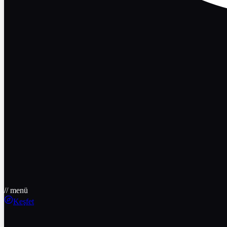
// menü
Keşfet