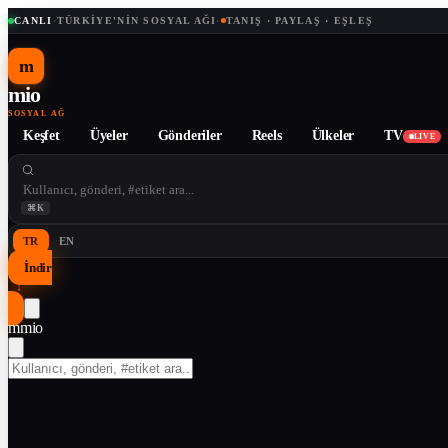
CANLI
·
TÜRKIYE'NIN SOSYAL AĞI
·
TANIŞ · PAYLAŞ · EŞLEŞ
m
mio
SOSYAL AĞ
Keşfet
Üyeler
Gönderiler
Reels
Ülkeler
TV
LIVE
⌘K
TR
EN
İndir
↓
m
mio