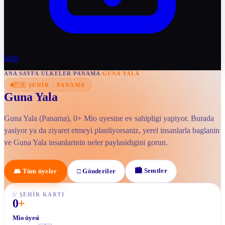
İndir
ANA SAYFA
/
ULKELER
/
PANAMA
/
GUNA YALA
🇵🇦
ŞEHIR
·
PANAMA
Guna Yala
Guna Yala (Panama), 0+ Mio uyesine ev sahipligi yapiyor. Burada
yasiyor ya da ziyaret etmeyi planliyorsaniz, yerel insanlarla baglanin
ve Guna Yala insanlarinin neler paylasidigini gorun.
🏙
Semtler
👥
Tüm üyeler
□
Gönderiler
//
ŞEHIR KARTI
0
+
Mio üyesi