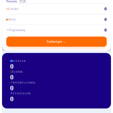
Panama · 🇵🇦
0
□
Gönderi
0
▶
Reels
0
✓
Doğrulanmış
Üyeleri gör
→
👥
UYELER
0
□
İÇERIK
0
✓
DOĞRULANMIŞ
0
✦
ETKILEŞIM
0