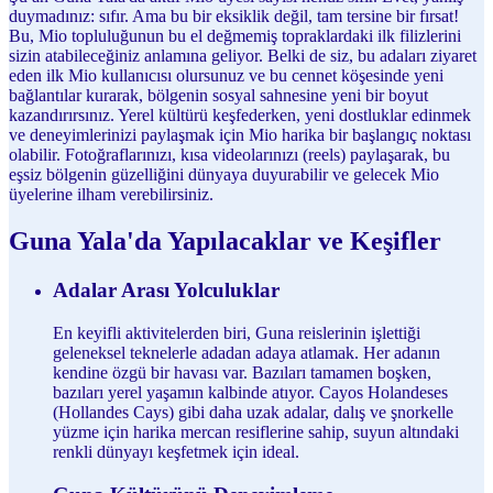
duymadınız: sıfır. Ama bu bir eksiklik değil, tam tersine bir fırsat!
Bu, Mio topluluğunun bu el değmemiş topraklardaki ilk filizlerini
sizin atabileceğiniz anlamına geliyor. Belki de siz, bu adaları ziyaret
eden ilk Mio kullanıcısı olursunuz ve bu cennet köşesinde yeni
bağlantılar kurarak, bölgenin sosyal sahnesine yeni bir boyut
kazandırırsınız. Yerel kültürü keşfederken, yeni dostluklar edinmek
ve deneyimlerinizi paylaşmak için Mio harika bir başlangıç noktası
olabilir. Fotoğraflarınızı, kısa videolarınızı (reels) paylaşarak, bu
eşsiz bölgenin güzelliğini dünyaya duyurabilir ve gelecek Mio
üyelerine ilham verebilirsiniz.
Guna Yala'da Yapılacaklar ve Keşifler
Adalar Arası Yolculuklar
En keyifli aktivitelerden biri, Guna reislerinin işlettiği
geleneksel teknelerle adadan adaya atlamak. Her adanın
kendine özgü bir havası var. Bazıları tamamen boşken,
bazıları yerel yaşamın kalbinde atıyor. Cayos Holandeses
(Hollandes Cays) gibi daha uzak adalar, dalış ve şnorkelle
yüzme için harika mercan resiflerine sahip, suyun altındaki
renkli dünyayı keşfetmek için ideal.