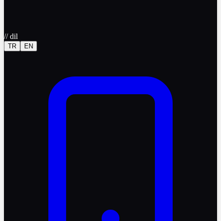
//
dil
TR
EN