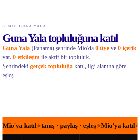
//
MIO GUNA YALA
Guna Yala topluluğuna katıl
Guna Yala
(Panama) şehrinde Mio'da
0 üye
ve
0 içerik
var.
0 etkileşim
ile aktif bir topluluk.
Şehrindeki
gerçek topluluğa
katıl, ilgi alanına göre
eşleş.
Mio'ya katıl
tanış · paylaş · eşleş
Mio'ya katıl
★
★
★