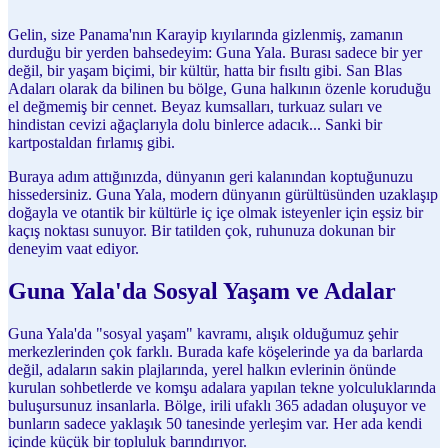
Gelin, size Panama'nın Karayip kıyılarında gizlenmiş, zamanın
durduğu bir yerden bahsedeyim: Guna Yala. Burası sadece bir yer
değil, bir yaşam biçimi, bir kültür, hatta bir fısıltı gibi. San Blas
Adaları olarak da bilinen bu bölge, Guna halkının özenle koruduğu
el değmemiş bir cennet. Beyaz kumsalları, turkuaz suları ve
hindistan cevizi ağaçlarıyla dolu binlerce adacık... Sanki bir
kartpostaldan fırlamış gibi.
Buraya adım attığınızda, dünyanın geri kalanından koptuğunuzu
hissedersiniz. Guna Yala, modern dünyanın gürültüsünden uzaklaşıp
doğayla ve otantik bir kültürle iç içe olmak isteyenler için eşsiz bir
kaçış noktası sunuyor. Bir tatilden çok, ruhunuza dokunan bir
deneyim vaat ediyor.
Guna Yala'da Sosyal Yaşam ve Adalar
Guna Yala'da "sosyal yaşam" kavramı, alışık olduğumuz şehir
merkezlerinden çok farklı. Burada kafe köşelerinde ya da barlarda
değil, adaların sakin plajlarında, yerel halkın evlerinin önünde
kurulan sohbetlerde ve komşu adalara yapılan tekne yolculuklarında
buluşursunuz insanlarla. Bölge, irili ufaklı 365 adadan oluşuyor ve
bunların sadece yaklaşık 50 tanesinde yerleşim var. Her ada kendi
içinde küçük bir topluluk barındırıyor.