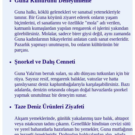
Guna Kültürünü Deneyimleme
Guna halkı, köklü gelenekleri ve sanatsal yetenekleriyle
tanınır. Bir Guna köyünü ziyaret ederek onların yaşam
biçimlerini, el sanatlarını ve özellikle "mola" adı verilen,
katmanlı kumaşlardan yapılan rengarenk el işlerini yakından
görebilirsiniz. Molalar, sadece birer giysi değil, aynı zamanda
Guna kadınlarının hikayelerini anlatan canlı sanat eserleridir.
Pazarlık yapmayı unutmayın, bu onların kültürünün bir
parçası.
Şnorkel ve Dalış Cenneti
Guna Yala'nın berrak suları, su altı dünyası tutkunları için bir
rüya. Sayısız resif, rengarenk balıklar, vatozlar ve hatta
şanslıysanız deniz kaplumbağalarıyla karşılaşabilirsiniz. Bazı
adalarda, denizin ortasında oluşan doğal havuzlarda şnorkel
yapmak unutulmaz bir deneyim sunar.
Taze Deniz Ürünleri Ziyafeti
Akşam yemeklerinde, günlük yakalanmış taze balık, ahtapot
veya ıstakozun tadını çıkarın. Genellikle hindistan cevizi sütü
ve yerel baharatlarla hazırlanan bu yemekler, Guna mutfağının
en lezzetli örnekleridir. Doğrudan balıkçılardan alıp, adada