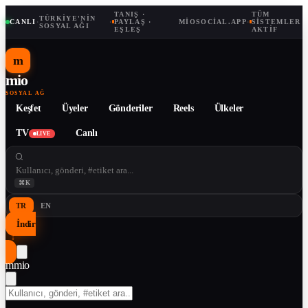
TANIŞ ·
TÜM
TÜRKIYE'NIN
CANLI
·
·
PAYLAŞ ·
MIOSOCIAL.APP
·
SISTEMLER
SOSYAL AĞI
EŞLEŞ
AKTIF
m
mio
SOSYAL AĞ
Keşfet
Üyeler
Gönderiler
Reels
Ülkeler
TV
Canlı
LIVE
⌘K
TR
EN
İndir
↓
m
mio