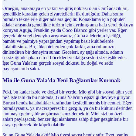
Örneğin, anakaraya en yakın ve giriş noktası olan Cartí adacıkları,
genellikle karadan gelen ziyaretçilerin ilk durağıdır. Daha sonra
buradan teknelerle diğer adalara geçilir. Konaklama için popüler
adalar arasında genellikle turizm için ayrılmış ama hala yerel dokuyu
koruyan Aguja, Franklin ya da Coco Blanco gibi yerler var. Eğer
gerçek bir yerel deneyim arıyorsanız, Guna ailelerinin işlettiği,
bambu ve palmiye yaprağından yapılmış basit kulübelerde
kalabilirsiniz. Bu, lüks otellerden çok farklı, ama ruhunuzu
dinlendiren bir deneyim sunar. Geceleri, ay ışığı altında, adanın
sessizliğinde çıkan cırcır böcekleri ve dalga sesleri size eşlik eder.
İşte Guna Yala'nın gerçek sosyal dokusu bu doğal ve sade
paylaşımlarda saklı.
Mio ile Guna Yala'da Yeni Bağlantılar Kurmak
Peki, bu kadar izole ve doğal bir yerde, Mio gibi bir sosyal ağın yeri
ne? İşte tam da bu noktada, Guna Yala'nın eşsizliği devreye giriyor.
Burası henüz kalabalıklar tarafından keşfedilmemiş bir cennet. Eğer
buradaysanız, ya maceraperest bir gezgin, ya da bu kültürü derinden
tanımaya gelmiş bir araştırmacısınız demektir. Mio, sizi bu özel
anları paylaşacak, benzer ilgi alanlarına sahip diğer gezginlerle bir
araya getirecek bir köprü olabilir.
Şu an Guna Yala'da aktif Mio üyesi sayısı henüz sıfır. Evet, yanlış