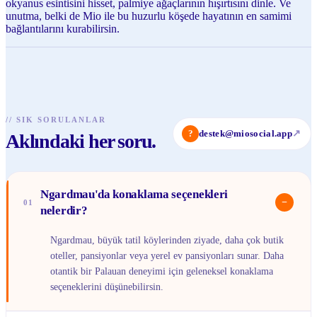
okyanus esintisini hisset, palmiye ağaçlarının hışırtısını dinle. Ve
unutma, belki de Mio ile bu huzurlu köşede hayatının en samimi
bağlantılarını kurabilirsin.
//
SIK SORULANLAR
?
destek@miosocial.app
↗
Aklındaki her soru.
Ngardmau'da konaklama seçenekleri
−
01
nelerdir?
Ngardmau, büyük tatil köylerinden ziyade, daha çok butik
oteller, pansiyonlar veya yerel ev pansiyonları sunar. Daha
otantik bir Palauan deneyimi için geleneksel konaklama
seçeneklerini düşünebilirsin.