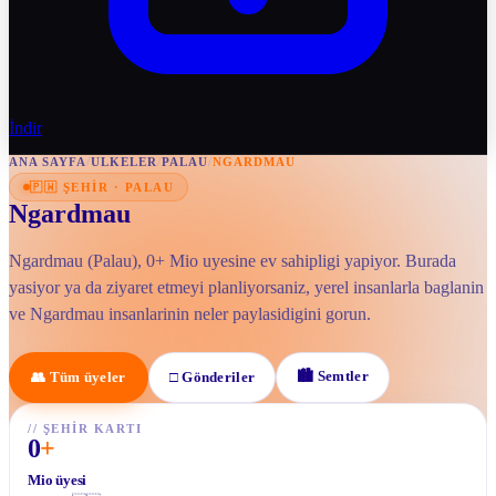
İndir
ANA SAYFA
/
ULKELER
/
PALAU
/
NGARDMAU
🇵🇼
ŞEHIR
·
PALAU
Ngardmau
Ngardmau (Palau), 0+ Mio uyesine ev sahipligi yapiyor. Burada
yasiyor ya da ziyaret etmeyi planliyorsaniz, yerel insanlarla baglanin
ve Ngardmau insanlarinin neler paylasidigini gorun.
🏙
Semtler
👥
Tüm üyeler
□
Gönderiler
//
ŞEHIR KARTI
0
+
Mio üyesi