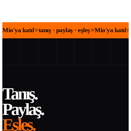
Mio'ya katıl
tanış · paylaş · eşleş
Mio'ya katıl
★
★
★
Tanış.
Paylaş.
Eşleş.