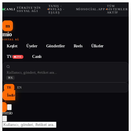
TANIŞ ·
TÜM
TÜRKIYE'NIN
CANLI
·
·
PAYLAŞ ·
MIOSOCIAL.APP
·
SISTEMLER
SOSYAL AĞI
EŞLEŞ
AKTIF
m
mio
SOSYAL AĞ
Keşfet
Üyeler
Gönderiler
Reels
Ülkeler
TV
Canlı
LIVE
⌘K
TR
EN
İndir
↓
m
mio