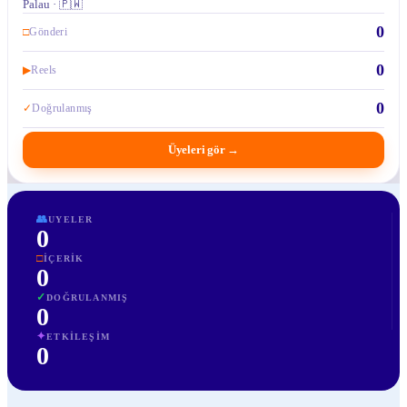
Palau · 🇵🇼
0
□
Gönderi
0
▶
Reels
0
✓
Doğrulanmış
Üyeleri gör
→
👥
UYELER
0
□
İÇERIK
0
✓
DOĞRULANMIŞ
0
✦
ETKILEŞIM
0