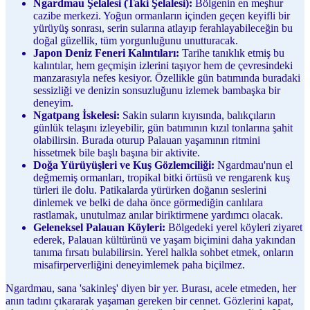
Ngardmau Şelalesi (Taki Şelalesi):
Bölgenin en meşhur
cazibe merkezi. Yoğun ormanların içinden geçen keyifli bir
yürüyüş sonrası, serin sularına atlayıp ferahlayabileceğin bu
doğal güzellik, tüm yorgunluğunu unutturacak.
Japon Deniz Feneri Kalıntıları:
Tarihe tanıklık etmiş bu
kalıntılar, hem geçmişin izlerini taşıyor hem de çevresindeki
manzarasıyla nefes kesiyor. Özellikle gün batımında buradaki
sessizliği ve denizin sonsuzluğunu izlemek bambaşka bir
deneyim.
Ngatpang İskelesi:
Sakin suların kıyısında, balıkçıların
günlük telaşını izleyebilir, gün batımının kızıl tonlarına şahit
olabilirsin. Burada oturup Palauan yaşamının ritmini
hissetmek bile başlı başına bir aktivite.
Doğa Yürüyüşleri ve Kuş Gözlemciliği:
Ngardmau'nun el
değmemiş ormanları, tropikal bitki örtüsü ve rengarenk kuş
türleri ile dolu. Patikalarda yürürken doğanın seslerini
dinlemek ve belki de daha önce görmediğin canlılara
rastlamak, unutulmaz anılar biriktirmene yardımcı olacak.
Geleneksel Palauan Köyleri:
Bölgedeki yerel köyleri ziyaret
ederek, Palauan kültürünü ve yaşam biçimini daha yakından
tanıma fırsatı bulabilirsin. Yerel halkla sohbet etmek, onların
misafirperverliğini deneyimlemek paha biçilmez.
Ngardmau, sana 'sakinleş' diyen bir yer. Burası, acele etmeden, her
anın tadını çıkararak yaşaman gereken bir cennet. Gözlerini kapat,