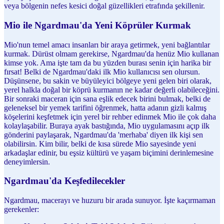
veya bölgenin nefes kesici doğal güzellikleri etrafında şekillenir.
Mio ile Ngardmau'da Yeni Köprüler Kurmak
Mio'nun temel amacı insanları bir araya getirmek, yeni bağlantılar
kurmak. Dürüst olmam gerekirse, Ngardmau'da henüz Mio kullanan
kimse yok. Ama işte tam da bu yüzden burası senin için harika bir
fırsat! Belki de Ngardmau'daki ilk Mio kullanıcısı sen olursun.
Düşünsene, bu sakin ve büyüleyici bölgeye yeni gelen biri olarak,
yerel halkla doğal bir köprü kurmanın ne kadar değerli olabileceğini.
Bir sonraki maceran için sana eşlik edecek birini bulmak, belki de
geleneksel bir yemek tarifini öğrenmek, hatta adanın gizli kalmış
köşelerini keşfetmek için yerel bir rehber edinmek Mio ile çok daha
kolaylaşabilir. Buraya ayak bastığında, Mio uygulamasını açıp ilk
gönderini paylaşarak, Ngardmau'da 'merhaba' diyen ilk kişi sen
olabilirsin. Kim bilir, belki de kısa sürede Mio sayesinde yeni
arkadaşlar edinir, bu eşsiz kültürü ve yaşam biçimini derinlemesine
deneyimlersin.
Ngardmau'da Keşfedilecekler
Ngardmau, macerayı ve huzuru bir arada sunuyor. İşte kaçırmaman
gerekenler: