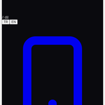
//
dil
TR
EN