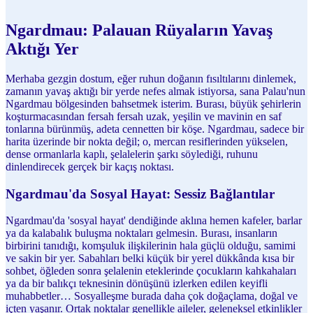
Ngardmau: Palauan Rüyaların Yavaş
Aktığı Yer
Merhaba gezgin dostum, eğer ruhun doğanın fısıltılarını dinlemek,
zamanın yavaş aktığı bir yerde nefes almak istiyorsa, sana Palau'nun
Ngardmau bölgesinden bahsetmek isterim. Burası, büyük şehirlerin
koşturmacasından fersah fersah uzak, yeşilin ve mavinin en saf
tonlarına bürünmüş, adeta cennetten bir köşe. Ngardmau, sadece bir
harita üzerinde bir nokta değil; o, mercan resiflerinden yükselen,
dense ormanlarla kaplı, şelalelerin şarkı söylediği, ruhunu
dinlendirecek gerçek bir kaçış noktası.
Ngardmau'da Sosyal Hayat: Sessiz Bağlantılar
Ngardmau'da 'sosyal hayat' dendiğinde aklına hemen kafeler, barlar
ya da kalabalık buluşma noktaları gelmesin. Burası, insanların
birbirini tanıdığı, komşuluk ilişkilerinin hala güçlü olduğu, samimi
ve sakin bir yer. Sabahları belki küçük bir yerel dükkânda kısa bir
sohbet, öğleden sonra şelalenin eteklerinde çocukların kahkahaları
ya da bir balıkçı teknesinin dönüşünü izlerken edilen keyifli
muhabbetler… Sosyalleşme burada daha çok doğaçlama, doğal ve
içten yaşanır. Ortak noktalar genellikle aileler, geleneksel etkinlikler