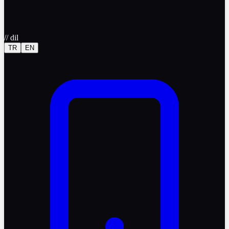
//
dil
TR
EN