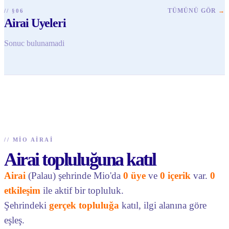
TÜMÜNÜ GÖR
→
// §06
Airai Uyeleri
Sonuc bulunamadi
//
MIO AIRAI
Airai topluluğuna katıl
Airai
(Palau) şehrinde Mio'da
0 üye
ve
0 içerik
var.
0
etkileşim
ile aktif bir topluluk.
Şehrindeki
gerçek topluluğa
katıl, ilgi alanına göre
eşleş.