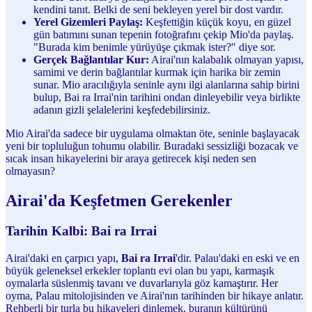
kendini tanıt. Belki de seni bekleyen yerel bir dost vardır.
Yerel Gizemleri Paylaş:
Keşfettiğin küçük koyu, en güzel
gün batımını sunan tepenin fotoğrafını çekip Mio'da paylaş.
"Burada kim benimle yürüyüşe çıkmak ister?" diye sor.
Gerçek Bağlantılar Kur:
Airai'nın kalabalık olmayan yapısı,
samimi ve derin bağlantılar kurmak için harika bir zemin
sunar. Mio aracılığıyla seninle aynı ilgi alanlarına sahip birini
bulup, Bai ra Irrai'nin tarihini ondan dinleyebilir veya birlikte
adanın gizli şelalelerini keşfedebilirsiniz.
Mio Airai'da sadece bir uygulama olmaktan öte, seninle başlayacak
yeni bir topluluğun tohumu olabilir. Buradaki sessizliği bozacak ve
sıcak insan hikayelerini bir araya getirecek kişi neden sen
olmayasın?
Airai'da Keşfetmen Gerekenler
Tarihin Kalbi: Bai ra Irrai
Airai'daki en çarpıcı yapı,
Bai ra Irrai
'dir. Palau'daki en eski ve en
büyük geleneksel erkekler toplantı evi olan bu yapı, karmaşık
oymalarla süslenmiş tavanı ve duvarlarıyla göz kamaştırır. Her
oyma, Palau mitolojisinden ve Airai'nın tarihinden bir hikaye anlatır.
Rehberli bir turla bu hikayeleri dinlemek, buranın kültürünü