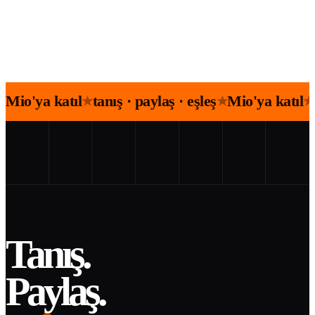
Mio'ya katıl
tanış · paylaş · eşleş
Mio'ya katıl
★
★
★
Tanış.
Paylaş.