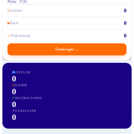
Palau · 🇵🇼
0
□
Gönderi
0
▶
Reels
0
✓
Doğrulanmış
Üyeleri gör
→
👥
UYELER
0
□
İÇERIK
0
✓
DOĞRULANMIŞ
0
✦
ETKILEŞIM
0