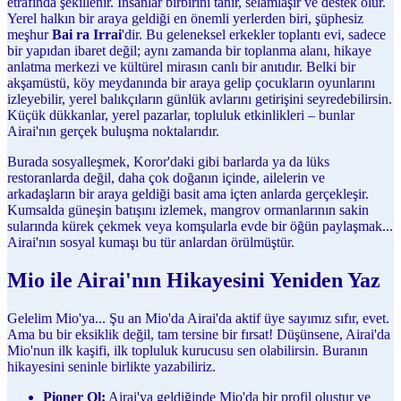
etrafında şekillenir. İnsanlar birbirini tanır, selamlaşır ve destek olur.
Yerel halkın bir araya geldiği en önemli yerlerden biri, şüphesiz
meşhur
Bai ra Irrai
'dir. Bu geleneksel erkekler toplantı evi, sadece
bir yapıdan ibaret değil; aynı zamanda bir toplanma alanı, hikaye
anlatma merkezi ve kültürel mirasın canlı bir anıtıdır. Belki bir
akşamüstü, köy meydanında bir araya gelip çocukların oyunlarını
izleyebilir, yerel balıkçıların günlük avlarını getirişini seyredebilirsin.
Küçük dükkanlar, yerel pazarlar, topluluk etkinlikleri – bunlar
Airai'nın gerçek buluşma noktalarıdır.
Burada sosyalleşmek, Koror'daki gibi barlarda ya da lüks
restoranlarda değil, daha çok doğanın içinde, ailelerin ve
arkadaşların bir araya geldiği basit ama içten anlarda gerçekleşir.
Kumsalda güneşin batışını izlemek, mangrov ormanlarının sakin
sularında kürek çekmek veya komşularla evde bir öğün paylaşmak...
Airai'nın sosyal kumaşı bu tür anlardan örülmüştür.
Mio ile Airai'nın Hikayesini Yeniden Yaz
Gelelim Mio'ya... Şu an Mio'da Airai'da aktif üye sayımız sıfır, evet.
Ama bu bir eksiklik değil, tam tersine bir fırsat! Düşünsene, Airai'da
Mio'nun ilk kaşifi, ilk topluluk kurucusu sen olabilirsin. Buranın
hikayesini seninle birlikte yazabiliriz.
Pioner Ol:
Airai'ya geldiğinde Mio'da bir profil oluştur ve