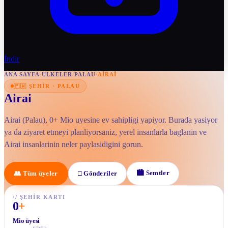
İndir
ANA SAYFA
/
ULKELER
/
PALAU
/
AIRAI
🇵🇼
ŞEHIR
·
PALAU
Airai
Airai (Palau), 0+ Mio uyesine ev sahipligi yapiyor. Burada yasiyor
ya da ziyaret etmeyi planliyorsaniz, yerel insanlarla baglanin ve
Airai insanlarinin neler paylasidigini gorun.
🏙
Semtler
👥
Tüm üyeler
□
Gönderiler
//
ŞEHIR KARTI
0
+
Mio üyesi