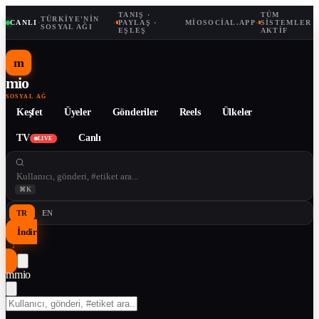
TANIŞ ·
TÜM
TÜRKIYE'NIN
CANLI
·
·
PAYLAŞ ·
MIOSOCIAL.APP
·
SISTEMLER
SOSYAL AĞI
EŞLEŞ
AKTIF
m
mio
SOSYAL AĞ
Keşfet
Üyeler
Gönderiler
Reels
Ülkeler
TV
Canlı
LIVE
⌘K
TR
EN
İndir
↓
m
mio