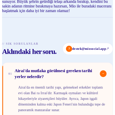
sunuyor. Büyük şehrin getirdiği telaşı arkanda bırakıp, kendini bu
sakin adanın ritmine bırakmaya hazırsan, Mio ile buradaki maceranı
başlatmak için daha iyi bir zaman olamaz!
//
SIK SORULANLAR
?
destek@miosocial.app
↗
Aklındaki her soru.
Airai'da mutlaka görülmesi gereken tarihi
−
01
yerler nelerdir?
Airai'da en önemli tarihi yapı, geleneksel erkekler toplantı
evi olan Bai ra Irrai'dir. Karmaşık oymaları ve kültürel
hikayeleriyle ziyaretçileri büyüler. Ayrıca, Japon işgali
döneminden kalma eski Japon Feneri'nin bulunduğu tepe de
panoramik manzaralar sunar.