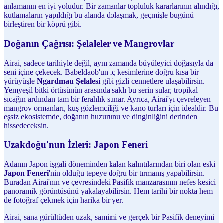
anlamanın en iyi yoludur. Bir zamanlar topluluk kararlarının alındığı,
kutlamaların yapıldığı bu alanda dolaşmak, geçmişle bugünü
birleştiren bir köprü gibi.
Doğanın Çağrısı: Şelaleler ve Mangrovlar
Airai, sadece tarihiyle değil, aynı zamanda büyüleyici doğasıyla da
seni içine çekecek. Babeldaob'un iç kesimlerine doğru kısa bir
yürüyüşle
Ngardmau Şelalesi
gibi gizli cennetlere ulaşabilirsin.
Yemyeşil bitki örtüsünün arasında saklı bu serin sular, tropikal
sıcağın ardından tam bir ferahlık sunar. Ayrıca, Airai'yı çevreleyen
mangrov ormanları, kuş gözlemciliği ve kano turları için idealdir. Bu
eşsiz ekosistemde, doğanın huzurunu ve dinginliğini derinden
hissedeceksin.
Uzakdoğu'nun İzleri: Japon Feneri
Adanın Japon işgali döneminden kalan kalıntılarından biri olan eski
Japon Feneri
'nin olduğu tepeye doğru bir tırmanış yapabilirsin.
Buradan Airai'nın ve çevresindeki Pasifik manzarasının nefes kesici
panoramik görüntüsünü yakalayabilirsin. Hem tarihi bir nokta hem
de fotoğraf çekmek için harika bir yer.
Airai, sana gürültüden uzak, samimi ve gerçek bir Pasifik deneyimi