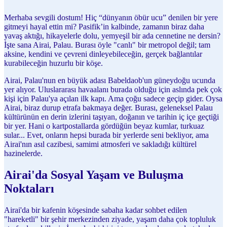
Merhaba sevgili dostum! Hiç “dünyanın öbür ucu” denilen bir yere
gitmeyi hayal ettin mi? Pasifik’in kalbinde, zamanın biraz daha
yavaş aktığı, hikayelerle dolu, yemyeşil bir ada cennetine ne dersin?
İşte sana Airai, Palau. Burası öyle "canlı" bir metropol değil; tam
aksine, kendini ve çevreni dinleyebileceğin, gerçek bağlantılar
kurabileceğin huzurlu bir köşe.
Airai, Palau'nun en büyük adası Babeldaob'un güneydoğu ucunda
yer alıyor. Uluslararası havaalanı burada olduğu için aslında pek çok
kişi için Palau'ya açılan ilk kapı. Ama çoğu sadece geçip gider. Oysa
Airai, biraz durup etrafa bakmaya değer. Burası, geleneksel Palau
kültürünün en derin izlerini taşıyan, doğanın ve tarihin iç içe geçtiği
bir yer. Hani o kartpostallarda gördüğün beyaz kumlar, turkuaz
sular... Evet, onların hepsi burada bir yerlerde seni bekliyor, ama
Airai'nın asıl cazibesi, samimi atmosferi ve sakladığı kültürel
hazinelerde.
Airai'da Sosyal Yaşam ve Buluşma
Noktaları
Airai'da bir kafenin köşesinde sabaha kadar sohbet edilen
"hareketli" bir şehir merkezinden ziyade, yaşam daha çok topluluk