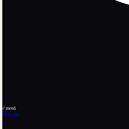
// menü
Keşfet