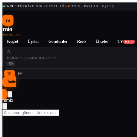
CANLI
·
TÜRKIYE'NIN SOSYAL AĞI
·
TANIŞ · PAYLAŞ · EŞLEŞ
m
mio
SOSYAL AĞ
Keşfet
Üyeler
Gönderiler
Reels
Ülkeler
TV
LIVE
⌘K
TR
EN
İndir
↓
m
mio