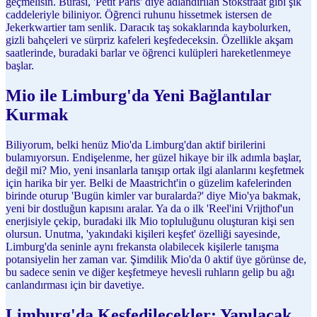
geçmelisin. Burası, 'Petit Paris' diye adlandırılan Stokstraat gibi şık
caddeleriyle biliniyor. Öğrenci ruhunu hissetmek istersen de
Jekerkwartier tam senlik. Daracık taş sokaklarında kaybolurken,
gizli bahçeleri ve sürpriz kafeleri keşfedeceksin. Özellikle akşam
saatlerinde, buradaki barlar ve öğrenci kulüpleri hareketlenmeye
başlar.
Mio ile Limburg'da Yeni Bağlantılar
Kurmak
Biliyorum, belki henüz Mio'da Limburg'dan aktif birilerini
bulamıyorsun. Endişelenme, her güzel hikaye bir ilk adımla başlar,
değil mi? Mio, yeni insanlarla tanışıp ortak ilgi alanlarını keşfetmek
için harika bir yer. Belki de Maastricht'in o güzelim kafelerinden
birinde oturup 'Bugün kimler var buralarda?' diye Mio'ya bakmak,
yeni bir dostluğun kapısını aralar. Ya da o ilk 'Reel'ini Vrijthof'un
enerjisiyle çekip, buradaki ilk Mio topluluğunu oluşturan kişi sen
olursun. Unutma, 'yakındaki kişileri keşfet' özelliği sayesinde,
Limburg'da seninle aynı frekansta olabilecek kişilerle tanışma
potansiyelin her zaman var. Şimdilik Mio'da 0 aktif üye görünse de,
bu sadece senin ve diğer keşfetmeye hevesli ruhların gelip bu ağı
canlandırması için bir davetiye.
Limburg'da Keşfedilecekler: Yapılacak