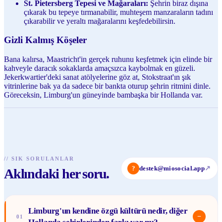
St. Pietersberg Tepesi ve Mağaraları:
Şehrin biraz dışına
çıkarak bu tepeye tırmanabilir, muhteşem manzaraların tadını
çıkarabilir ve yeraltı mağaralarını keşfedebilirsin.
Gizli Kalmış Köşeler
Bana kalırsa, Maastricht'in gerçek ruhunu keşfetmek için elinde bir
kahveyle daracık sokaklarda amaçsızca kaybolmak en güzeli.
Jekerkwartier'deki sanat atölyelerine göz at, Stokstraat'ın şık
vitrinlerine bak ya da sadece bir bankta oturup şehrin ritmini dinle.
Göreceksin, Limburg'un güneyinde bambaşka bir Hollanda var.
//
SIK SORULANLAR
?
destek@miosocial.app
↗
Aklındaki her soru.
Limburg'un kendine özgü kültürü nedir, diğer
−
01