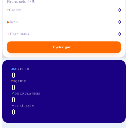
Netherlands · 🇳🇱
0
□
Gönderi
0
▶
Reels
0
✓
Doğrulanmış
Üyeleri gör
→
👥
UYELER
0
□
İÇERIK
0
✓
DOĞRULANMIŞ
0
✦
ETKILEŞIM
0