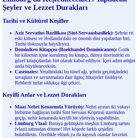
Şeyler ve Lezzet Durakları
Tarihi ve Kültürel Keşifler
Aziz Servatius Bazilikası (Sint-Servaasbasiliek):
Şehrin en
eski kilisesi ve Hollanda'daki en önemli dini yapılardan biri.
Tarihi dokusuyla büyüleyici.
Dominiken Kitapçısı (Boekhandel Dominicanen):
Gotik
bir kilisenin içine kurulmuş bu kitapçı, dünya üzerindeki en
güzel kitapçılardan biri olarak kabul ediliyor. İçeri adım attığın
anda büyüleneceksin.
Casemates:
Yeraltındaki bu tünel ağı, şehrin geçmişindeki
savaşlara ve savunmalara dair ilginç hikayeler fısıldıyor.
Rehberli turlar oldukça ilgi çekici.
Keyifli Anlar ve Lezzet Durakları
Maas Nehri Kenarında Yürüyüş:
Nehri ayıran iki yakayı
birbirine bağlayan tarihi Sint Servaas Köprüsü üzerinden
geçip, nehir kenarında keyifli bir yürüyüş yapabilirsin.
Limburg Vlaai:
Buraya gelmişken meşhur Limburg tartını
(vlaai) tatmadan dönme! Her köşede farklı çeşidini
bulabilirsin. Özellikle elmalı ya da kayısılı olanlar favorim.