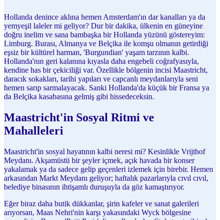
Hollanda denince aklına hemen Amsterdam'ın dar kanalları ya da
yemyeşil laleler mi geliyor? Dur bir dakika, ülkenin en güneyine
doğru inelim ve sana bambaşka bir Hollanda yüzünü göstereyim:
Limburg. Burası, Almanya ve Belçika ile komşu olmanın getirdiği
eşsiz bir kültürel harman, 'Burgundian' yaşam tarzının kalbi.
Hollanda'nın geri kalanına kıyasla daha engebeli coğrafyasıyla,
kendine has bir çekiciliği var. Özellikle bölgenin incisi Maastricht,
daracık sokakları, tarihi yapıları ve capcanlı meydanlarıyla seni
hemen sarıp sarmalayacak. Sanki Hollanda'da küçük bir Fransa ya
da Belçika kasabasına gelmiş gibi hissedeceksin.
Maastricht'in Sosyal Ritmi ve
Mahalleleri
Maastricht'in sosyal hayatının kalbi neresi mi? Kesinlikle Vrijthof
Meydanı. Akşamüstü bir şeyler içmek, açık havada bir konser
yakalamak ya da sadece gelip geçenleri izlemek için birebir. Hemen
arkasından Markt Meydanı geliyor; haftalık pazarlarıyla cıvıl cıvıl,
belediye binasının ihtişamlı duruşuyla da göz kamaştırıyor.
Eğer biraz daha butik dükkanlar, şirin kafeler ve sanat galerileri
arıyorsan, Maas Nehri'nin karşı yakasındaki Wyck bölgesine