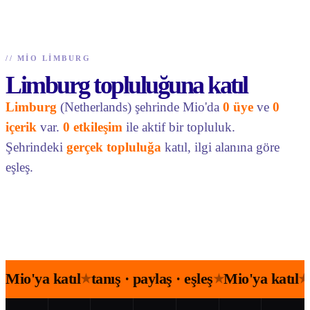
//
MIO LIMBURG
Limburg topluluğuna katıl
Limburg
(Netherlands) şehrinde Mio'da
0 üye
ve
0
içerik
var.
0 etkileşim
ile aktif bir topluluk.
Şehrindeki
gerçek topluluğa
katıl, ilgi alanına göre
eşleş.
Mio'ya katıl
tanış · paylaş · eşleş
Mio'ya katıl
★
★
★