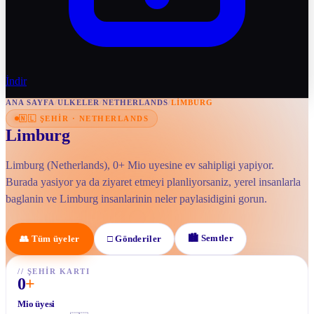
İndir
ANA SAYFA
/
ULKELER
/
NETHERLANDS
/
LIMBURG
🇳🇱
ŞEHIR
·
NETHERLANDS
Limburg
Limburg (Netherlands), 0+ Mio uyesine ev sahipligi yapiyor.
Burada yasiyor ya da ziyaret etmeyi planliyorsaniz, yerel insanlarla
baglanin ve Limburg insanlarinin neler paylasidigini gorun.
🏙
Semtler
👥
Tüm üyeler
□
Gönderiler
//
ŞEHIR KARTI
0
+
Mio üyesi