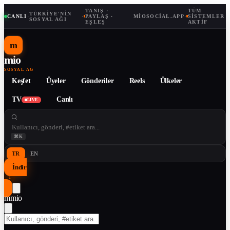
TANIŞ ·
TÜM
TÜRKIYE'NIN
CANLI
·
·
PAYLAŞ ·
MIOSOCIAL.APP
·
SISTEMLER
SOSYAL AĞI
EŞLEŞ
AKTIF
m
mio
SOSYAL AĞ
Keşfet
Üyeler
Gönderiler
Reels
Ülkeler
TV
Canlı
LIVE
⌘K
TR
EN
İndir
↓
m
mio