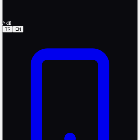
//
dil
TR
EN