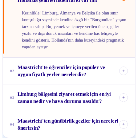
Hollanda şehirlerinden farkı var mı?
Kesinlikle! Limburg, Almanya ve Belçika ile olan sınır
komşuluğu sayesinde kendine özgü bir "Burgundian" yaşam
tarzına sahip. Bu, yemek ve içmeye verilen önem, güler
yüzlü ve dışa dönük insanları ve kendine has lehçesiyle
kendini gösterir. Hollanda'nın daha kuzeyindeki pragmatik
yapıdan ayrışır.
Maastricht'te öğrenciler için popüler ve
+
02
uygun fiyatlı yerler nerelerdir?
Maastricht bir öğrenci şehri olduğundan, pek çok uygun
Limburg bölgesini ziyaret etmek için en iyi
fiyatlı mekan bulmak mümkün. Jekerkwartier bölgesindeki
+
03
zaman nedir ve hava durumu nasıldır?
barlar ve kafeler öğrenciler arasında oldukça popüler.
Ayrıca, Vrijthof ve Markt meydanlarının ara sokaklarında da
Limburg'un en güzel zamanı ilkbahar (Nisan-Mayıs) ve
bütçe dostu, samimi mekanlar bulabilirsin. Haftalık pazarlar
Maastricht'ten günübirlik geziler için nereleri
sonbahardır (Eylül-Ekim). İlkbaharda doğa canlanır,
da taze ve uygun fiyatlı yiyecekler için harika bir seçenek.
+
04
önerirsin?
sonbaharda ise sarı-kızıl tonlar eşliğinde yürüyüşler
yapabilirsin. Yaz ayları (Haziran-Ağustos) sıcak ve güneşli