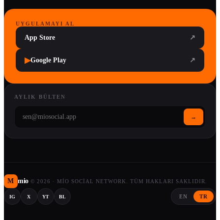
UYGULAMAYI AL
App Store
↗
▶
Google Play
↗
AYLIK BÜLTEN
→
M
mio
©
2026
·
MIO SOCIAL NETWORK. TÜM HAKLARI SAKLIDIR.
EN
TR
IG
X
YT
BL