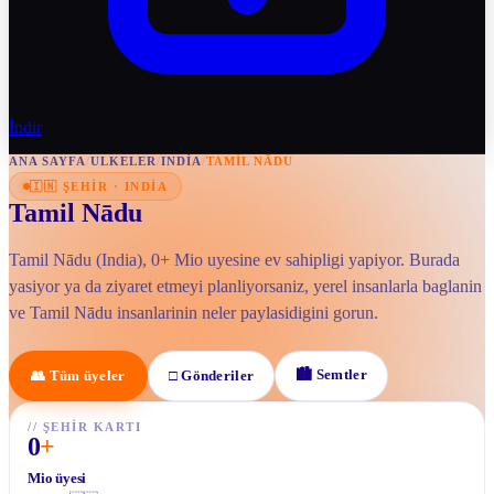
İndir
ANA SAYFA
/
ULKELER
/
INDIA
/
TAMIL NĀDU
🇮🇳
ŞEHIR
·
INDIA
Tamil Nādu
Tamil Nādu (India), 0+ Mio uyesine ev sahipligi yapiyor. Burada
yasiyor ya da ziyaret etmeyi planliyorsaniz, yerel insanlarla baglanin
ve Tamil Nādu insanlarinin neler paylasidigini gorun.
🏙
Semtler
👥
Tüm üyeler
□
Gönderiler
//
ŞEHIR KARTI
0
+
Mio üyesi