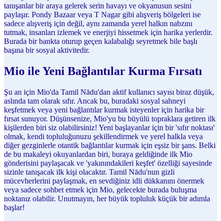
tanışanlar bir araya gelerek serin havayı ve okyanusun sesini
paylaşır. Pondy Bazaar veya T Nagar gibi alışveriş bölgeleri ise
sadece alışveriş için değil, aynı zamanda yerel halkın nabzını
tutmak, insanları izlemek ve enerjiyi hissetmek için harika yerlerdir.
Burada bir bankta oturup geçen kalabalığı seyretmek bile başlı
başına bir sosyal aktivitedir.
Mio ile Yeni Bağlantılar Kurma Fırsatı
Şu an için Mio'da Tamil Nādu'dan aktif kullanıcı sayısı biraz düşük,
aslında tam olarak sıfır. Ancak bu, buradaki sosyal sahneyi
keşfetmek veya yeni bağlantılar kurmak isteyenler için harika bir
fırsat sunuyor. Düşünsenize, Mio'yu bu büyülü topraklara getiren ilk
kişilerden biri siz olabilirsiniz! Yeni başlayanlar için bir 'sıfır noktası'
olmak, kendi topluluğunuzu şekillendirmek ve yerel halkla veya
diğer gezginlerle otantik bağlantılar kurmak için eşsiz bir şans. Belki
de bu makaleyi okuyanlardan biri, buraya geldiğinde ilk Mio
gönderisini paylaşacak ve 'yakınındakileri keşfet' özelliği sayesinde
sizinle tanışacak ilk kişi olacaktır. Tamil Nādu'nun gizli
mücevherlerini paylaşmak, en sevdiğiniz idli dükkanını önermek
veya sadece sohbet etmek için Mio, gelecekte burada buluşma
noktanız olabilir. Unutmayın, her büyük topluluk küçük bir adımla
başlar!