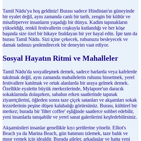
Tamil Nādu'ya hoş geldiniz! Burası sadece Hindistan'ın güneyinde
bir eyalet değil, aynı zamanda canlı bir tarih, zengin bir kültür ve
misafirperver insanların yaşadığı bir dünya. Kadim tapınakların
yükseldiği, renkli festivallerin coşkuyla kutlandığı ve her köşe
başında size özel bir hikaye fısıldayan bir yer hayal edin. İşte tam da
burası Tamil Nādu. Sizi içine çekecek, ruhunuzu besleyecek ve
damak tadınızı şenlendirecek bir deneyim vaat ediyor.
Sosyal Hayatın Ritmi ve Mahalleler
Tamil Nādu'da sosyalleşmek demek, sadece barlarda veya kafelerde
takılmak değil, aynı zamanda mahallelerin ruhunu hissetmek, yerel
festivallere katılmak ve ortak alanlarda bir araya gelmek demek.
Özellikle eyaletin büyük merkezlerinde, Mylapore'un daracık
sokaklarında dolaşırken, sabahın erken saatlerinde tapınak
ziyaretçilerini, öğleden sonra taze çiçek satanları ve akşamları sokak
lezzetlerinin peşine düşen kalabalığı görürsünüz. Burası, kültürel bir
merkez; burada bir 'filter coffee' eşliğinde saatlerce sohbet edebilir,
yeni insanlarla tanışabilir ve yerel sanat galerilerini keşfedebilirsiniz.
Akşamüstleri insanlar genellikle kıyı şeritlerine yönelir. Elliot's
Beach ya da Marina Beach, gün batımını izlemek, taze balık ve
mısır yemek için idealdir. Burada aileler, arkadaşlar ve hatta yeni