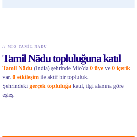
//
MIO TAMIL NĀDU
Tamil Nādu topluluğuna katıl
Tamil Nādu
(India) şehrinde Mio'da
0 üye
ve
0 içerik
var.
0 etkileşim
ile aktif bir topluluk.
Şehrindeki
gerçek topluluğa
katıl, ilgi alanına göre
eşleş.