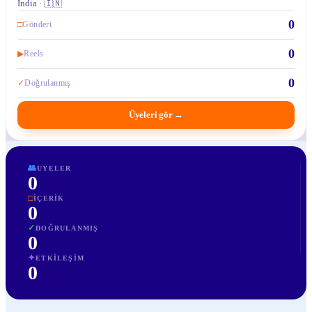
India · 🇮🇳
0
□
Gönderi
0
▶
Reels
0
✓
Doğrulanmış
Üyeleri gör
→
👥
UYELER
0
□
İÇERIK
0
✓
DOĞRULANMIŞ
0
✦
ETKILEŞIM
0