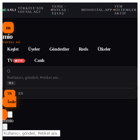
TANIŞ ·
TÜM
TÜRKIYE'NIN
CANLI
·
·
PAYLAŞ ·
MIOSOCIAL.APP
·
SISTEMLER
SOSYAL AĞI
EŞLEŞ
AKTIF
m
mio
SOSYAL AĞ
Keşfet
Üyeler
Gönderiler
Reels
Ülkeler
TV
Canlı
LIVE
⌘K
TR
EN
İndir
↓
m
mio