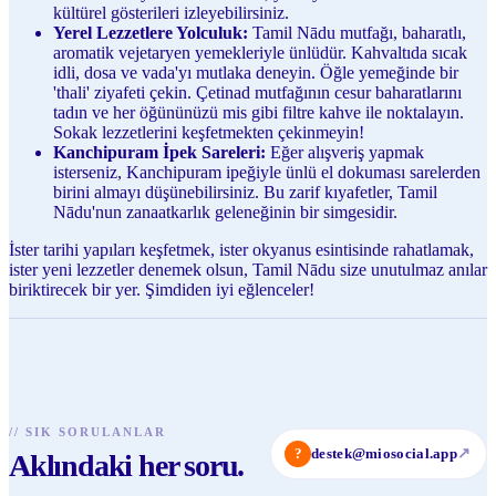
kültürel gösterileri izleyebilirsiniz.
Yerel Lezzetlere Yolculuk:
Tamil Nādu mutfağı, baharatlı,
aromatik vejetaryen yemekleriyle ünlüdür. Kahvaltıda sıcak
idli, dosa ve vada'yı mutlaka deneyin. Öğle yemeğinde bir
'thali' ziyafeti çekin. Çetinad mutfağının cesur baharatlarını
tadın ve her öğününüzü mis gibi filtre kahve ile noktalayın.
Sokak lezzetlerini keşfetmekten çekinmeyin!
Kanchipuram İpek Sareleri:
Eğer alışveriş yapmak
isterseniz, Kanchipuram ipeğiyle ünlü el dokuması sarelerden
birini almayı düşünebilirsiniz. Bu zarif kıyafetler, Tamil
Nādu'nun zanaatkarlık geleneğinin bir simgesidir.
İster tarihi yapıları keşfetmek, ister okyanus esintisinde rahatlamak,
ister yeni lezzetler denemek olsun, Tamil Nādu size unutulmaz anılar
biriktirecek bir yer. Şimdiden iyi eğlenceler!
//
SIK SORULANLAR
?
destek@miosocial.app
↗
Aklındaki her soru.