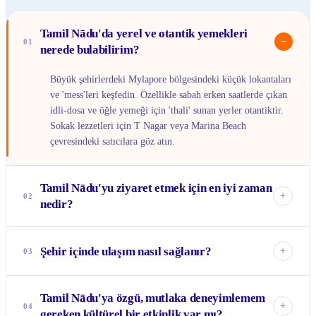
Tamil Nādu'da yerel ve otantik yemekleri
−
01
nerede bulabilirim?
Büyük şehirlerdeki Mylapore bölgesindeki küçük lokantaları
ve 'mess'leri keşfedin. Özellikle sabah erken saatlerde çıkan
idli-dosa ve öğle yemeği için 'thali' sunan yerler otantiktir.
Sokak lezzetleri için T Nagar veya Marina Beach
çevresindeki satıcılara göz atın.
Tamil Nādu'yu ziyaret etmek için en iyi zaman
+
02
nedir?
Kasım'dan Şubat'a kadar olan kış ayları, hava sıcaklıklarının
daha düşük ve nemin daha az olması nedeniyle en ideal
Şehir içinde ulaşım nasıl sağlanır?
+
03
zamandır. Bu dönemde birçok festival de düzenlenir, bu da
kültürel deneyiminizi zenginleştirir.
Büyük şehirlerde toplu taşıma oldukça gelişmiştir; otobüs ve
Tamil Nādu'ya özgü, mutlaka deneyimlemem
metro ağını kullanabilirsiniz. Ayrıca, tuk-tuk'lar (oto-rikşa)
+
04
gereken kültürel bir etkinlik var mı?
kısa mesafeler için eğlenceli ve pratik bir seçenektir. OLA