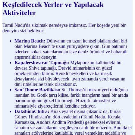
Keşfedilecek Yerler ve Yapılacak
Aktiviteler
Tamil Nādu'da sıkılmak neredeyse imkansız. Her köşede yeni bir
deneyim sizi bekliyor:
Marina Beach:
Dünyanın en uzun kentsel plajlarından biri
olan Marina Beach'te uzun yürüyüşlere çıkın. Gün batımını
izlerken sokak satıcılarından taze deniz ürünleri ve baharatlı
atıştırmalıklar deneyin.
Kapaleeshwarar Tapınağı:
Mylapore'un kalbindeki bu
devasa Shiva tapınağı, Dravid mimarisinin en güzel
örneklerinden biridir. Renkli heykelleri ve karmaşık
detaylarıyla sizi büyüleyecek, aynı zamanda yerel yaşamın
dini ritüellerine tanık olacaksınız.
San Thome Bazilikası:
St. Thomas'ın mezar yeri olduğuna
inanılan bu Gotik tarzı kilise, farklı inançların nasıl bir arada
barındırdığının güzel bir örneği. Huzurlu atmosferi ve
mimarisiyle ziyaretçilerini kendine çekiyor.
DakshinaChitra:
Biraz eyalet dışına çıksanız da, burası
Güney Hindistan'ın dört eyaletinin (Tamil Nadu, Kerala,
Karnataka, Andhra Andhra Pradesh) geleneksel evlerini,
sanatını ve zanaatlarını sergileyen canlı bir müzedir. Burada el
sanatları atölyelerine katılabilir, yerel yemekleri tadabilir ve