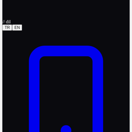
//
dil
TR
EN