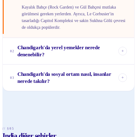
Kayalık Bahçe (Rock Garden) ve Gül Bahçesi mutlaka
görülmesi gereken yerlerden. Ayrıca, Le Corbusier'in
tasarladığı Capitol Kompleksi ve sakin Sukhna Gölü çevresi
de oldukça popülerdir.
Chandigarh'da yerel yemekler nerede
+
02
denenebilir?
Sektör 17 ve Sektör 35'teki birçok restoran, otantik Pencap
Chandigarh'da sosyal ortam nasıl, insanlar
mutfağının tadına bakmak için harika seçenekler sunar.
+
03
nerede takılır?
Özellikle tereyağlı tavuk ve dal makhani gibi lezzetleri
denemelisiniz.
Şehrin sosyal merkezi genellikle Sektör 17'dir; burada
kafeler, mağazalar ve buluşma noktaları bulunur. Gençler ise
Sektör 26 ve Sektör 7'deki barları ve restoranları tercih eder.
// §05
India diğer şehirler