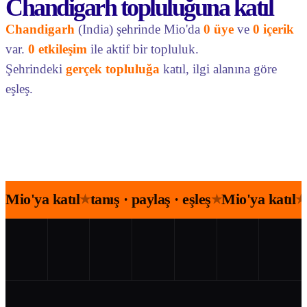
Chandigarh topluluğuna katıl
Chandigarh
(India) şehrinde Mio'da
0 üye
ve
0 içerik
var.
0 etkileşim
ile aktif bir topluluk.
Şehrindeki
gerçek topluluğa
katıl, ilgi alanına göre
eşleş.
Mio'ya katıl
tanış · paylaş · eşleş
Mio'ya katıl
★
★
★