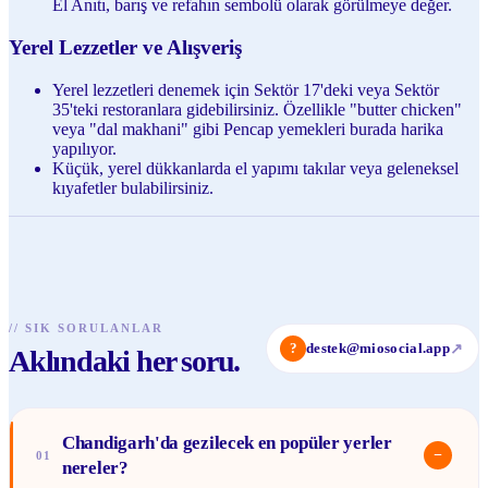
El Anıtı, barış ve refahın sembolü olarak görülmeye değer.
Yerel Lezzetler ve Alışveriş
Yerel lezzetleri denemek için Sektör 17'deki veya Sektör
35'teki restoranlara gidebilirsiniz. Özellikle "butter chicken"
veya "dal makhani" gibi Pencap yemekleri burada harika
yapılıyor.
Küçük, yerel dükkanlarda el yapımı takılar veya geleneksel
kıyafetler bulabilirsiniz.
//
SIK SORULANLAR
?
destek@miosocial.app
↗
Aklındaki her soru.
Chandigarh'da gezilecek en popüler yerler
−
01
nereler?