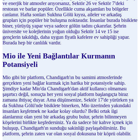
ve enerjik bir atmosfer arıyorsanız, Sektör 26 ve Sektör 7'deki
restoran ve barlar popüler. Özellikle cuma akşamları bu bölgeler
canlanır. Hafta sonları Sukhna Gölü kıyısı, aileler ve arkadaş
grupları için popüler bir buluşma noktasıdır. İnsanlar burada bisiklete
biner, yürüyüş yapar veya sadece gölün tadını çıkarırlar. Şehrin
üniversite ve kolejlerinin yoğun olduğu Sektör 14 ve 15 ise
gençlerin takıldığı, daha uygun fiyatlı kafelere ev sahipliği yapar.
Burada hep bir canlılık vardır.
Mio ile Yeni Bağlantılar Kurmanın
Potansiyeli
Mio gibi bir platform, Chandigarh'ın bu samimi atmosferinde
gerçekten yeni bağlar kurmak için harika bir potansiyele sahip.
Şimdiye kadar Mio'da Chandigarh'dan aktif kullanıcı olmaması
şaşırtıcı değil, sonuçta her yeni sosyal platform başlangıçta biraz
zamana ihtiyaç duyar. Ama düşünsenize, Sektör 17'de yürürken ya
da Sukhna Gölü'nde bisiklete binerken, Mio üzerinden yakındaki
insanları keşfetmek ne kadar kolay olurdu? Belki ortak ilgi
alanlarınız olan yeni bir arkadaş grubu bulur, şehrin bilinmeyen
köşelerini birlikte keşfedersiniz. Ya da sadece bir kahve içmek için
buluşup, Chandigarh'ın sunduğu sakinliği paylaşabilirsiniz. Bu
platform, şehrin zaten var olan sosyal dokusuna bir köprü olabilir.