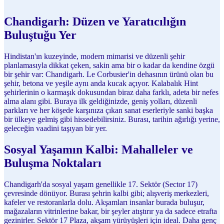
Chandigarh: Düzen ve Yaratıcılığın
Buluştuğu Yer
Hindistan'ın kuzeyinde, modern mimarisi ve düzenli şehir
planlamasıyla dikkat çeken, sakin ama bir o kadar da kendine özgü
bir şehir var: Chandigarh. Le Corbusier'in dehasının ürünü olan bu
şehir, betona ve yeşile aynı anda kucak açıyor. Kalabalık Hint
şehirlerinin o karmaşık dokusundan biraz daha farklı, adeta bir nefes
alma alanı gibi. Buraya ilk geldiğinizde, geniş yolları, düzenli
parkları ve her köşede karşınıza çıkan sanat eserleriyle sanki başka
bir ülkeye gelmiş gibi hissedebilirsiniz. Burası, tarihin ağırlığı yerine,
geleceğin vaadini taşıyan bir yer.
Sosyal Yaşamın Kalbi: Mahalleler ve
Buluşma Noktaları
Chandigarh'da sosyal yaşam genellikle 17. Sektör (Sector 17)
çevresinde dönüyor. Burası şehrin kalbi gibi; alışveriş merkezleri,
kafeler ve restoranlarla dolu. Akşamları insanlar burada buluşur,
mağazaların vitrinlerine bakar, bir şeyler atıştırır ya da sadece etrafta
gezinirler. Sektör 17 Plaza, akşam yürüyüşleri için ideal. Daha genç