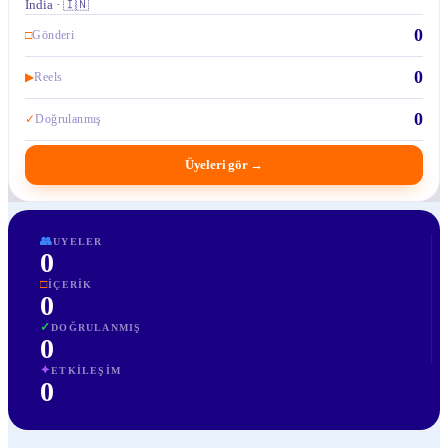
India · 🇮🇳
0
□
Gönderi
0
▶
Reels
0
✓
Doğrulanmış
Üyeleri gör
→
👥
UYELER
0
□
İÇERIK
0
✓
DOĞRULANMIŞ
0
✦
ETKILEŞIM
0