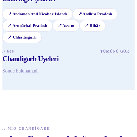
📍
Andaman And Nicobar Islands
📍
Andhra Pradesh
📍
Arunāchal Pradesh
📍
Assam
📍
Bihār
📍
Chhattīsgarh
TÜMÜNÜ GÖR
→
// §06
Chandigarh Uyeleri
Sonuc bulunamadi
//
MIO CHANDIGARH