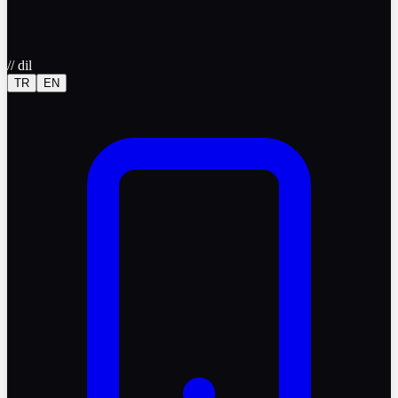
//
dil
TR
EN