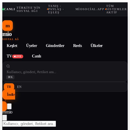
TANIŞ ·
TÜM
TÜRKIYE'NIN
CANLI
·
·
PAYLAŞ ·
MIOSOCIAL.APP
·
SISTEMLER
SOSYAL AĞI
EŞLEŞ
AKTIF
m
mio
SOSYAL AĞ
Keşfet
Üyeler
Gönderiler
Reels
Ülkeler
TV
Canlı
LIVE
⌘K
TR
EN
İndir
↓
m
mio