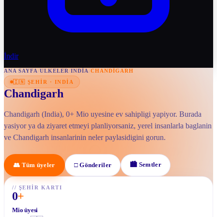
İndir
ANA SAYFA
/
ULKELER
/
INDIA
/
CHANDIGARH
🇮🇳
ŞEHIR
·
INDIA
Chandigarh
Chandigarh (India), 0+ Mio uyesine ev sahipligi yapiyor. Burada
yasiyor ya da ziyaret etmeyi planliyorsaniz, yerel insanlarla baglanin
ve Chandigarh insanlarinin neler paylasidigini gorun.
🏙
Semtler
👥
Tüm üyeler
□
Gönderiler
//
ŞEHIR KARTI
0
+
Mio üyesi