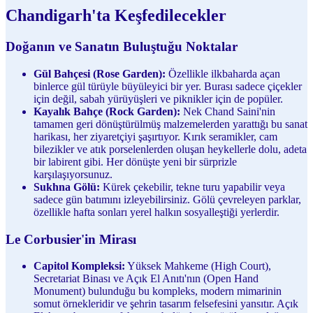
Chandigarh'ta Keşfedilecekler
Doğanın ve Sanatın Buluştuğu Noktalar
Gül Bahçesi (Rose Garden):
Özellikle ilkbaharda açan
binlerce gül türüyle büyüleyici bir yer. Burası sadece çiçekler
için değil, sabah yürüyüşleri ve piknikler için de popüler.
Kayalık Bahçe (Rock Garden):
Nek Chand Saini'nin
tamamen geri dönüştürülmüş malzemelerden yarattığı bu sanat
harikası, her ziyaretçiyi şaşırtıyor. Kırık seramikler, cam
bilezikler ve atık porselenlerden oluşan heykellerle dolu, adeta
bir labirent gibi. Her dönüşte yeni bir sürprizle
karşılaşıyorsunuz.
Sukhna Gölü:
Kürek çekebilir, tekne turu yapabilir veya
sadece gün batımını izleyebilirsiniz. Gölü çevreleyen parklar,
özellikle hafta sonları yerel halkın sosyalleştiği yerlerdir.
Le Corbusier'in Mirası
Capitol Kompleksi:
Yüksek Mahkeme (High Court),
Secretariat Binası ve Açık El Anıtı'nın (Open Hand
Monument) bulunduğu bu kompleks, modern mimarinin
somut örnekleridir ve şehrin tasarım felsefesini yansıtır. Açık