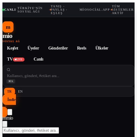
TANIŞ ·
TÜM
TÜRKIYE'NIN
CANLI
·
·
PAYLAŞ ·
MIOSOCIAL.APP
·
SISTEMLER
SOSYAL AĞI
EŞLEŞ
AKTIF
m
mio
SOSYAL AĞ
Keşfet
Üyeler
Gönderiler
Reels
Ülkeler
TV
Canlı
LIVE
⌘K
TR
EN
İndir
↓
m
mio