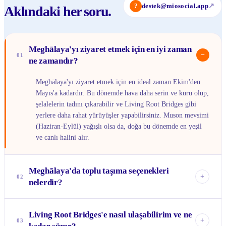
?
destek@miosocial.app
↗
Aklındaki her soru.
Meghālaya'yı ziyaret etmek için en iyi zaman
−
01
ne zamandır?
Meghālaya'yı ziyaret etmek için en ideal zaman Ekim'den
Mayıs'a kadardır. Bu dönemde hava daha serin ve kuru olup,
şelalelerin tadını çıkarabilir ve Living Root Bridges gibi
yerlere daha rahat yürüyüşler yapabilirsiniz. Muson mevsimi
(Haziran-Eylül) yağışlı olsa da, doğa bu dönemde en yeşil
ve canlı halini alır.
Meghālaya'da toplu taşıma seçenekleri
+
02
nelerdir?
Meghālaya'da şehirler ve kasabalar arasında otobüsler ve
Living Root Bridges'e nasıl ulaşabilirim ve ne
paylaşımlı taksiler yaygın olarak kullanılır. Özellikle
+
03
Shillong içinde ve çevresinde dolaşmak için yerel taksiler ve