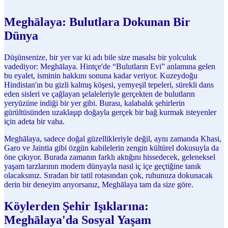
Meghālaya: Bulutlara Dokunan Bir
Dünya
Düşünsenize, bir yer var ki adı bile size masalsı bir yolculuk
vadediyor: Meghālaya. Hintçe'de “Bulutların Evi” anlamına gelen
bu eyalet, isminin hakkını sonuna kadar veriyor. Kuzeydoğu
Hindistan'ın bu gizli kalmış köşesi, yemyeşil tepeleri, sürekli dans
eden sisleri ve çağlayan şelaleleriyle gerçekten de bulutların
yeryüzüne indiği bir yer gibi. Burası, kalabalık şehirlerin
gürültüsünden uzaklaşıp doğayla gerçek bir bağ kurmak isteyenler
için adeta bir vaha.
Meghālaya, sadece doğal güzellikleriyle değil, aynı zamanda Khasi,
Garo ve Jaintia gibi özgün kabilelerin zengin kültürel dokusuyla da
öne çıkıyor. Burada zamanın farklı aktığını hissedecek, geleneksel
yaşam tarzlarının modern dünyayla nasıl iç içe geçtiğine tanık
olacaksınız. Sıradan bir tatil rotasından çok, ruhunuza dokunacak
derin bir deneyim arıyorsanız, Meghālaya tam da size göre.
Köylerden Şehir Işıklarına:
Meghālaya'da Sosyal Yaşam