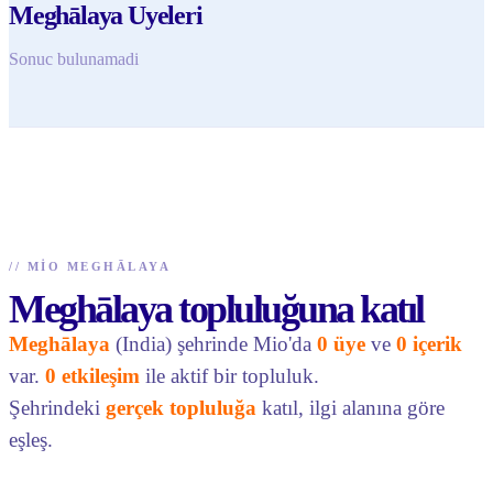
Meghālaya Uyeleri
Sonuc bulunamadi
//
MIO MEGHĀLAYA
Meghālaya topluluğuna katıl
Meghālaya
(India) şehrinde Mio'da
0 üye
ve
0 içerik
var.
0 etkileşim
ile aktif bir topluluk.
Şehrindeki
gerçek topluluğa
katıl, ilgi alanına göre
eşleş.