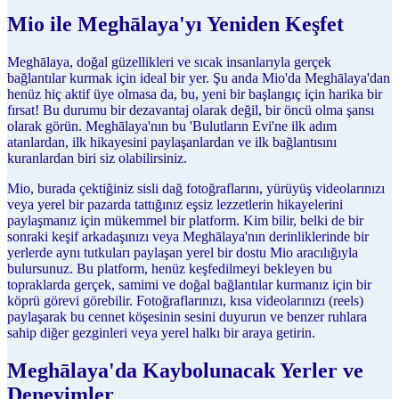
Mio ile Meghālaya'yı Yeniden Keşfet
Meghālaya, doğal güzellikleri ve sıcak insanlarıyla gerçek
bağlantılar kurmak için ideal bir yer. Şu anda Mio'da Meghālaya'dan
henüz hiç aktif üye olmasa da, bu, yeni bir başlangıç için harika bir
fırsat! Bu durumu bir dezavantaj olarak değil, bir öncü olma şansı
olarak görün. Meghālaya'nın bu 'Bulutların Evi'ne ilk adım
atanlardan, ilk hikayesini paylaşanlardan ve ilk bağlantısını
kuranlardan biri siz olabilirsiniz.
Mio, burada çektiğiniz sisli dağ fotoğraflarını, yürüyüş videolarınızı
veya yerel bir pazarda tattığınız eşsiz lezzetlerin hikayelerini
paylaşmanız için mükemmel bir platform. Kim bilir, belki de bir
sonraki keşif arkadaşınızı veya Meghālaya'nın derinliklerinde bir
yerlerde aynı tutkuları paylaşan yerel bir dostu Mio aracılığıyla
bulursunuz. Bu platform, henüz keşfedilmeyi bekleyen bu
topraklarda gerçek, samimi ve doğal bağlantılar kurmanız için bir
köprü görevi görebilir. Fotoğraflarınızı, kısa videolarınızı (reels)
paylaşarak bu cennet köşesinin sesini duyurun ve benzer ruhlara
sahip diğer gezginleri veya yerel halkı bir araya getirin.
Meghālaya'da Kaybolunacak Yerler ve
Deneyimler