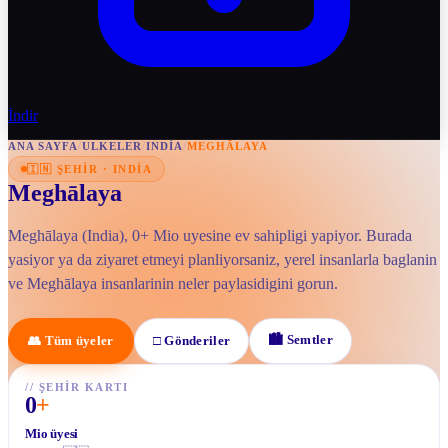
İndir
ANA SAYFA
/
ULKELER
/
INDIA
/
MEGHĀLAYA
🇮🇳
ŞEHIR
·
INDIA
Meghālaya
Meghālaya (India), 0+ Mio uyesine ev sahipligi yapiyor. Burada
yasiyor ya da ziyaret etmeyi planliyorsaniz, yerel insanlarla baglanin
ve Meghālaya insanlarinin neler paylasidigini gorun.
🏙
Semtler
👥
Tüm üyeler
□
Gönderiler
//
ŞEHIR KARTI
0
+
Mio üyesi