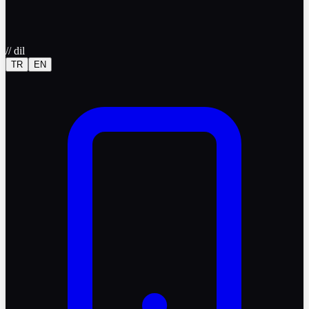
//
dil
TR
EN