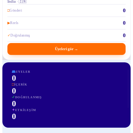
India · 🇮🇳
0
□
Gönderi
0
▶
Reels
0
✓
Doğrulanmış
Üyeleri gör
→
👥
UYELER
0
□
İÇERIK
0
✓
DOĞRULANMIŞ
0
✦
ETKILEŞIM
0