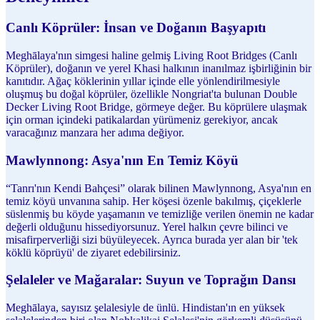
Canlı Köprüler: İnsan ve Doğanın Başyapıtı
Meghālaya'nın simgesi haline gelmiş Living Root Bridges (Canlı
Köprüler), doğanın ve yerel Khasi halkının inanılmaz işbirliğinin bir
kanıtıdır. Ağaç köklerinin yıllar içinde elle yönlendirilmesiyle
oluşmuş bu doğal köprüler, özellikle Nongriat'ta bulunan Double
Decker Living Root Bridge, görmeye değer. Bu köprülere ulaşmak
için orman içindeki patikalardan yürümeniz gerekiyor, ancak
varacağınız manzara her adıma değiyor.
Mawlynnong: Asya'nın En Temiz Köyü
“Tanrı'nın Kendi Bahçesi” olarak bilinen Mawlynnong, Asya'nın en
temiz köyü unvanına sahip. Her köşesi özenle bakılmış, çiçeklerle
süslenmiş bu köyde yaşamanın ve temizliğe verilen önemin ne kadar
değerli olduğunu hissediyorsunuz. Yerel halkın çevre bilinci ve
misafirperverliği sizi büyüleyecek. Ayrıca burada yer alan bir 'tek
köklü köprüyü' de ziyaret edebilirsiniz.
Şelaleler ve Mağaralar: Suyun ve Toprağın Dansı
Meghālaya, sayısız şelalesiyle de ünlü. Hindistan'ın en yüksek