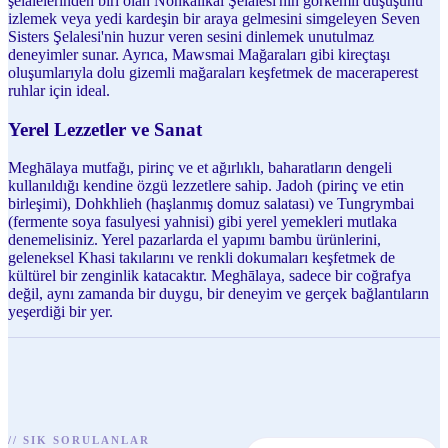
şelalelerinden biri olan Nohkalikai Şelalesi'nin görkemli düşüşünü
izlemek veya yedi kardeşin bir araya gelmesini simgeleyen Seven
Sisters Şelalesi'nin huzur veren sesini dinlemek unutulmaz
deneyimler sunar. Ayrıca, Mawsmai Mağaraları gibi kireçtaşı
oluşumlarıyla dolu gizemli mağaraları keşfetmek de maceraperest
ruhlar için ideal.
Yerel Lezzetler ve Sanat
Meghālaya mutfağı, pirinç ve et ağırlıklı, baharatların dengeli
kullanıldığı kendine özgü lezzetlere sahip. Jadoh (pirinç ve etin
birleşimi), Dohkhlieh (haşlanmış domuz salatası) ve Tungrymbai
(fermente soya fasulyesi yahnisi) gibi yerel yemekleri mutlaka
denemelisiniz. Yerel pazarlarda el yapımı bambu ürünlerini,
geleneksel Khasi takılarını ve renkli dokumaları keşfetmek de
kültürel bir zenginlik katacaktır. Meghālaya, sadece bir coğrafya
değil, aynı zamanda bir duygu, bir deneyim ve gerçek bağlantıların
yeşerdiği bir yer.
//
SIK SORULANLAR