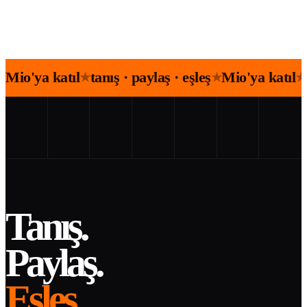
Mio'ya katıl
tanış · paylaş · eşleş
Mio'ya katıl
★
★
★
Tanış.
Paylaş.
Eşleş.