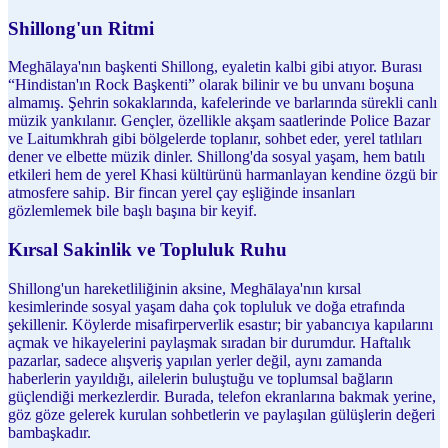
Shillong'un Ritmi
Meghālaya'nın başkenti Shillong, eyaletin kalbi gibi atıyor. Burası
“Hindistan'ın Rock Başkenti” olarak bilinir ve bu unvanı boşuna
almamış. Şehrin sokaklarında, kafelerinde ve barlarında sürekli canlı
müzik yankılanır. Gençler, özellikle akşam saatlerinde Police Bazar
ve Laitumkhrah gibi bölgelerde toplanır, sohbet eder, yerel tatlıları
dener ve elbette müzik dinler. Shillong'da sosyal yaşam, hem batılı
etkileri hem de yerel Khasi kültürünü harmanlayan kendine özgü bir
atmosfere sahip. Bir fincan yerel çay eşliğinde insanları
gözlemlemek bile başlı başına bir keyif.
Kırsal Sakinlik ve Topluluk Ruhu
Shillong'un hareketliliğinin aksine, Meghālaya'nın kırsal
kesimlerinde sosyal yaşam daha çok topluluk ve doğa etrafında
şekillenir. Köylerde misafirperverlik esastır; bir yabancıya kapılarını
açmak ve hikayelerini paylaşmak sıradan bir durumdur. Haftalık
pazarlar, sadece alışveriş yapılan yerler değil, aynı zamanda
haberlerin yayıldığı, ailelerin buluştuğu ve toplumsal bağların
güçlendiği merkezlerdir. Burada, telefon ekranlarına bakmak yerine,
göz göze gelerek kurulan sohbetlerin ve paylaşılan gülüşlerin değeri
bambaşkadır.