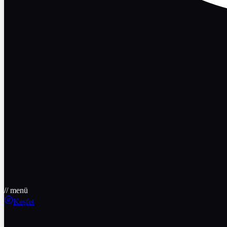
// menü
Keşfet