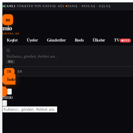
CANLI
·
TÜRKIYE'NIN SOSYAL AĞI
·
TANIŞ · PAYLAŞ · EŞLEŞ
m
mio
SOSYAL AĞ
Keşfet
Üyeler
Gönderiler
Reels
Ülkeler
TV
LIVE
⌘K
TR
EN
İndir
↓
m
mio