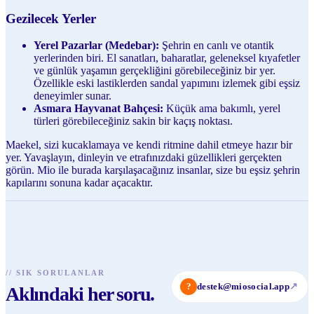
Gezilecek Yerler
Yerel Pazarlar (Medebar):
Şehrin en canlı ve otantik
yerlerinden biri. El sanatları, baharatlar, geleneksel kıyafetler
ve günlük yaşamın gerçekliğini görebileceğiniz bir yer.
Özellikle eski lastiklerden sandal yapımını izlemek gibi eşsiz
deneyimler sunar.
Asmara Hayvanat Bahçesi:
Küçük ama bakımlı, yerel
türleri görebileceğiniz sakin bir kaçış noktası.
Maekel, sizi kucaklamaya ve kendi ritmine dahil etmeye hazır bir
yer. Yavaşlayın, dinleyin ve etrafınızdaki güzellikleri gerçekten
görün. Mio ile burada karşılaşacağınız insanlar, size bu eşsiz şehrin
kapılarını sonuna kadar açacaktır.
//
SIK SORULANLAR
?
destek@miosocial.app
↗
Aklındaki her soru.