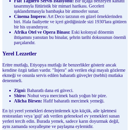
Fiat Tagliero Servis İstasyonu:
Bir uçağa benzeyen kanatlı
tasarımıyla fütüristik bir mimari harikası. Geceleri
ışıklandırmasıyla bambaşka bir atmosfer sunar.
Cinema Impero:
Art Deco tarzının en güzel örneklerinden
biri. Hala faaliyette ve içeri girdiğinizde sizi 1930'lara götüren
bir his uyandırıyor.
Afrika Otel ve Opera Binası:
Eski kolonyal dönemin
ihtişamını yansıtan bu binalar, şehrin tarihi dokusunun önemli
parçalarıdır.
Yerel Lezzetler
Eritre mutfağı, Etiyopya mutfağı ile benzerlikler gösterir ancak
kendine özgü tatları vardır. "İnjera" adı verilen ekşi mayalı gözleme
ekmeği ve onunla servis edilen baharatlı güveçler (tsebhi) mutlaka
denenmeli.
Zigni:
Baharatlı dana eti güveci.
Shiro:
Nohut veya mercimek bazlı yoğun bir püre.
Alicha Birsen:
Hafif baharatlı mercimek yemeği.
En iyi yerel yemekleri deneyimlemek için küçük, aile işletmesi
restoranları veya 'guji' adı verilen geleneksel ev yemekleri sunan
yerleri tercih edin. Burada yemek, sadece karın doyurmak değil,
aynı zamanda sosyalleşme ve paylaşma eylemidir.