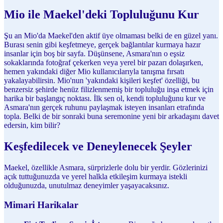
Mio ile Maekel'deki Topluluğunu Kur
Şu an Mio'da Maekel'den aktif üye olmaması belki de en güzel yanı.
Burası senin gibi keşfetmeye, gerçek bağlantılar kurmaya hazır
insanlar için boş bir sayfa. Düşünsene, Asmara'nın o eşsiz
sokaklarında fotoğraf çekerken veya yerel bir pazarı dolaşırken,
hemen yakındaki diğer Mio kullanıcılarıyla tanışma fırsatı
yakalayabilirsin. Mio'nun 'yakındaki kişileri keşfet' özelliği, bu
benzersiz şehirde henüz filizlenmemiş bir topluluğu inşa etmek için
harika bir başlangıç noktası. İlk sen ol, kendi topluluğunu kur ve
Asmara'nın gerçek ruhunu paylaşmak isteyen insanları etrafında
topla. Belki de bir sonraki buna seremonine yeni bir arkadaşını davet
edersin, kim bilir?
Keşfedilecek ve Deneylenecek Şeyler
Maekel, özellikle Asmara, sürprizlerle dolu bir yerdir. Gözlerinizi
açık tuttuğunuzda ve yerel halkla etkileşim kurmaya istekli
olduğunuzda, unutulmaz deneyimler yaşayacaksınız.
Mimari Harikalar