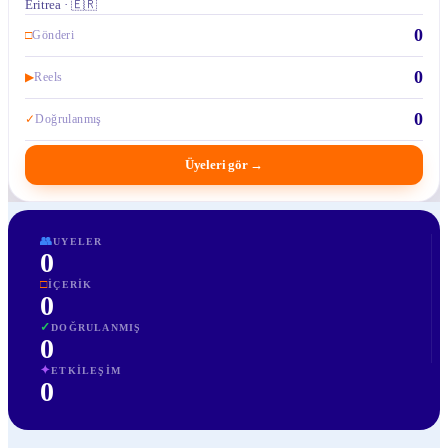
Eritrea · 🇪🇷
0
□
Gönderi
0
▶
Reels
0
✓
Doğrulanmış
Üyeleri gör
→
👥
UYELER
0
□
İÇERIK
0
✓
DOĞRULANMIŞ
0
✦
ETKILEŞIM
0