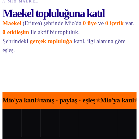
//
MIO MAEKEL
Maekel topluluğuna katıl
Maekel
(Eritrea) şehrinde Mio'da
0 üye
ve
0 içerik
var.
0 etkileşim
ile aktif bir topluluk.
Şehrindeki
gerçek topluluğa
katıl, ilgi alanına göre
eşleş.
Mio'ya katıl
tanış · paylaş · eşleş
Mio'ya katıl
★
★
★