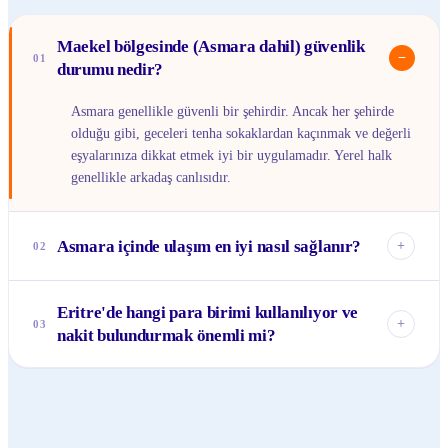
Maekel bölgesinde (Asmara dahil) güvenlik
−
01
durumu nedir?
Asmara genellikle güvenli bir şehirdir. Ancak her şehirde
olduğu gibi, geceleri tenha sokaklardan kaçınmak ve değerli
eşyalarınıza dikkat etmek iyi bir uygulamadır. Yerel halk
genellikle arkadaş canlısıdır.
Asmara içinde ulaşım en iyi nasıl sağlanır?
+
02
Asmara, yürüyerek keşfetmek için harika bir şehirdir; çoğu
Eritre'de hangi para birimi kullanılıyor ve
turistik yer yürüme mesafesindedir. Daha uzak mesafeler
+
03
nakit bulundurmak önemli mi?
için uygun fiyatlı taksiler veya yerel otobüsler mevcuttur.
Eritre'nin para birimi nakfa'dır (ERN). Kredi kartı
kullanımı çok sınırlıdır, bu nedenle çoğu işlem için nakit
bulundurmanız önemlidir. Banknotlar 5, 10, 20, 50 ve 100
nakfa değerindedir.