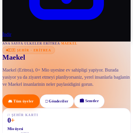
İndir
ANA SAYFA
/
ULKELER
/
ERITREA
/
MAEKEL
🇪🇷
ŞEHIR
·
ERITREA
Maekel
Maekel (Eritrea), 0+ Mio uyesine ev sahipligi yapiyor. Burada
yasiyor ya da ziyaret etmeyi planliyorsaniz, yerel insanlarla baglanin
ve Maekel insanlarinin neler paylasidigini gorun.
🏙
Semtler
👥
Tüm üyeler
□
Gönderiler
//
ŞEHIR KARTI
0
+
Mio üyesi