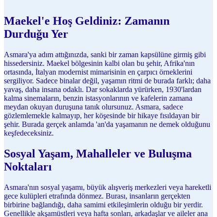
Maekel'e Hoş Geldiniz: Zamanın
Durduğu Yer
Asmara'ya adım attığınızda, sanki bir zaman kapsülüne girmiş gibi
hissedersiniz. Maekel bölgesinin kalbi olan bu şehir, Afrika'nın
ortasında, İtalyan modernist mimarisinin en çarpıcı örneklerini
sergiliyor. Sadece binalar değil, yaşamın ritmi de burada farklı; daha
yavaş, daha insana odaklı. Dar sokaklarda yürürken, 1930'lardan
kalma sinemaların, benzin istasyonlarının ve kafelerin zamana
meydan okuyan duruşuna tanık olursunuz. Asmara, sadece
gözlemlemekle kalmayıp, her köşesinde bir hikaye fısıldayan bir
şehir. Burada gerçek anlamda 'an'da yaşamanın ne demek olduğunu
keşfedeceksiniz.
Sosyal Yaşam, Mahalleler ve Buluşma
Noktaları
Asmara'nın sosyal yaşamı, büyük alışveriş merkezleri veya hareketli
gece kulüpleri etrafında dönmez. Burası, insanların gerçekten
birbirine bağlandığı, daha samimi etkileşimlerin olduğu bir yerdir.
Genellikle akşamüstleri veya hafta sonları, arkadaşlar ve aileler ana