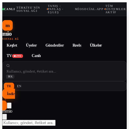
TANIŞ ·
TÜM
TÜRKIYE'NIN
CANLI
·
·
PAYLAŞ ·
MIOSOCIAL.APP
·
SISTEMLER
SOSYAL AĞI
EŞLEŞ
AKTIF
m
mio
SOSYAL AĞ
Keşfet
Üyeler
Gönderiler
Reels
Ülkeler
TV
Canlı
LIVE
⌘K
TR
EN
İndir
↓
m
mio