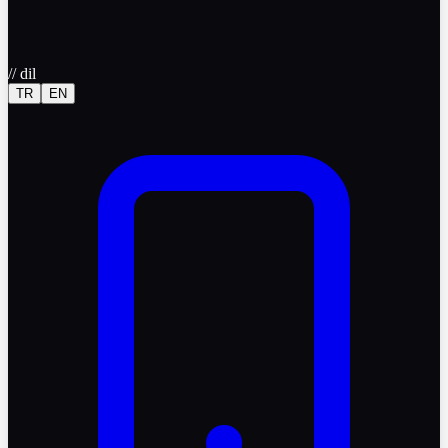
//
dil
TR
EN