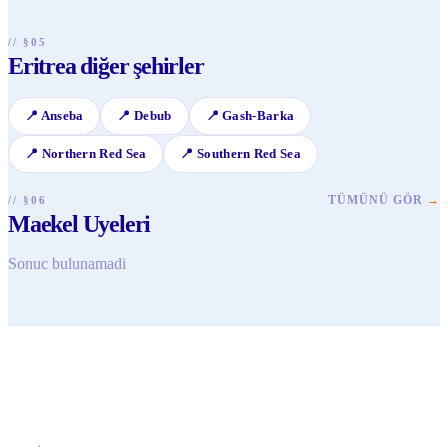
// §05
Eritrea diğer şehirler
📍
Anseba
📍
Debub
📍
Gash-Barka
📍
Northern Red Sea
📍
Southern Red Sea
TÜMÜNÜ GÖR
→
// §06
Maekel Uyeleri
Sonuc bulunamadi