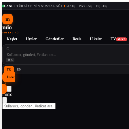
CANLI
·
TÜRKIYE'NIN SOSYAL AĞI
·
TANIŞ · PAYLAŞ · EŞLEŞ
m
mio
SOSYAL AĞ
Keşfet
Üyeler
Gönderiler
Reels
Ülkeler
TV
LIVE
⌘K
TR
EN
İndir
↓
m
mio