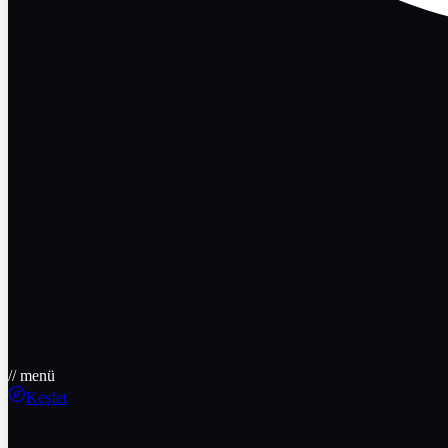
// menü
Keşfet