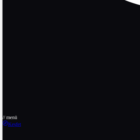
// menü
Keşfet