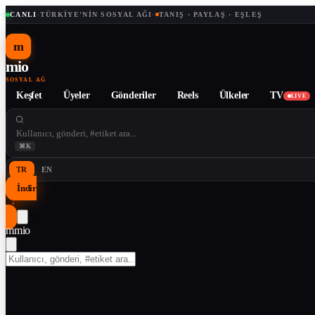
CANLI
·
TÜRKIYE'NIN SOSYAL AĞI
·
TANIŞ · PAYLAŞ · EŞLEŞ
m
mio
SOSYAL AĞ
Keşfet
Üyeler
Gönderiler
Reels
Ülkeler
TV
LIVE
⌘K
TR
EN
İndir
↓
m
mio